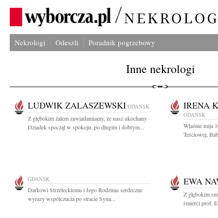
Nekrologi
Odeszli
Poradnik pogrzebowy
Inne nekrologi
LUDWIK ZALASZEWSKI
IRENA 
GDAŃSK
GDAŃSK
Z głębokim żalem zawiadamiamy, że nasz ukochany
Właśnie mija 1
Dziadek spoczął w spokoju, po długim i dobrym...
Teściowej, Bab
GDAŃSK
EWA N
Darkowi Strzeleckiemu i Jego Rodzinie serdeczne
Z głębokim sm
wyrazy współczucia po stracie Syna...
śmierci prof. 