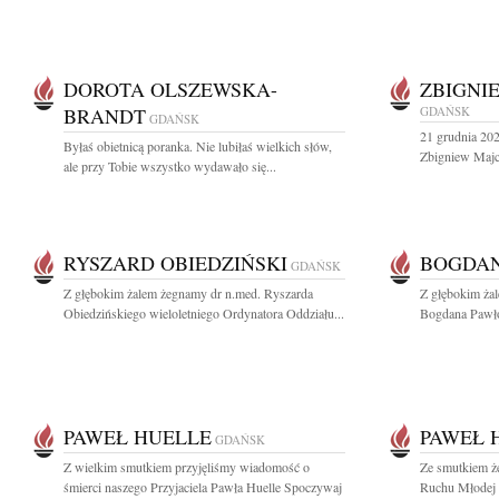
DOROTA OLSZEWSKA-
ZBIGNI
BRANDT
GDAŃSK
GDAŃSK
21 grudnia 202
Byłaś obietnicą poranka. Nie lubiłaś wielkich słów,
Zbigniew Majch
ale przy Tobie wszystko wydawało się...
RYSZARD OBIEDZIŃSKI
BOGDAN
GDAŃSK
Z głębokim żalem żegnamy dr n.med. Ryszarda
Z głębokim ża
Obiedzińskiego wieloletniego Ordynatora Oddziału...
Bogdana Pawło
PAWEŁ HUELLE
PAWEŁ 
GDAŃSK
Z wielkim smutkiem przyjęliśmy wiadomość o
Ze smutkiem ż
śmierci naszego Przyjaciela Pawła Huelle Spoczywaj
Ruchu Młodej 