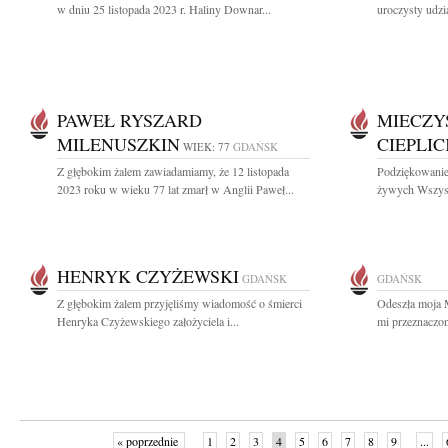
w dniu 25 listopada 2023 r. Haliny Downar...
uroczysty udzi
PAWEŁ RYSZARD
MIECZY
MILENUSZKIN
CIEPLIC
WIEK: 77
GDAŃSK
Z głębokim żalem zawiadamiamy, że 12 listopada
Podziękowanie 
2023 roku w wieku 77 lat zmarł w Anglii Paweł...
żywych Wszystk
HENRYK CZYŻEWSKI
GDAŃSK
GDAŃSK
Z głębokim żalem przyjęliśmy wiadomość o śmierci
Odeszła moja 
Henryka Czyżewskiego założyciela i...
mi przeznaczon
« poprzednie
1
2
3
4
5
6
7
8
9
...