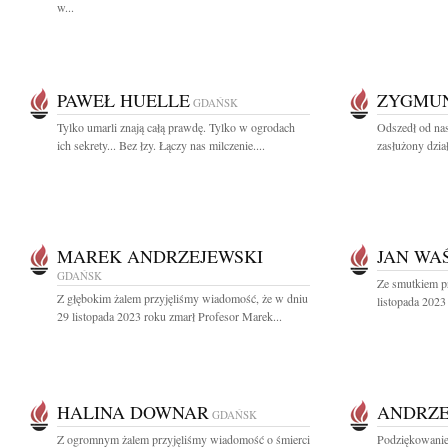
w...
PAWEŁ HUELLE
ZYGMUN
GDAŃSK
Tylko umarli znają całą prawdę. Tylko w ogrodach
Odszedł od nas
ich sekrety... Bez łzy. Łączy nas milczenie....
zasłużony dzia
MAREK ANDRZEJEWSKI
JAN WA
GDAŃSK
Ze smutkiem p
Z głębokim żalem przyjęliśmy wiadomość, że w dniu
listopada 2023
29 listopada 2023 roku zmarł Profesor Marek...
HALINA DOWNAR
ANDRZE
GDAŃSK
Z ogromnym żalem przyjęliśmy wiadomość o śmierci
Podziękowanie 