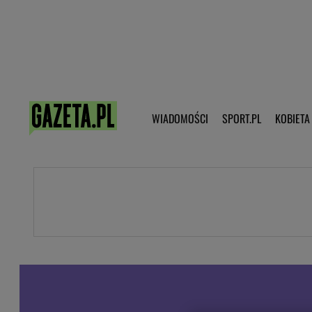
Poczta - Logowanie
Pobierz 
WIADOMOŚCI
SPORT.PL
KOBIETA
DZIECKO
KOBIETA
KULTURA
NEX
WIADOMOŚCI
SPORT
G.PL
Skoki narciarskie
Haps.pl
Ekstraklasa
Wiadomości ze świata
Bundesliga
Sport wiadomości
Liga Mistrzów
Horoskop
Liga Europy
Papież Franiszek
Koszykówka