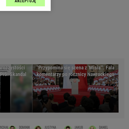
AKCEPTUJĘ
l sp. z o.o., jej
Zielona Góra
ić swoje preferencje
arzania danych poprzez
MAGAZYNY
ych”. Zmiana ustawień
syny
Kuchnia
a
Wysokie Obcasy
ach:
y
 celów identyfikacji.
omiar reklam i treści,
rynarka
uroczystości
"Przypomina się scena z 'Misia'". Fala
enka za 29zł
PiS: Skandal
komentarzy po rocznicy Nawrockiego
zula
 wide
y
to
kim obcasie
MICHAŁ
DOMINIK
JUSTYNA
JAKUB
DANIEL