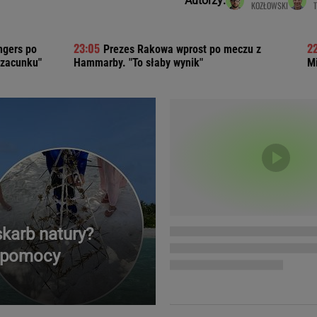
Autorzy:
KOZŁOWSKI
Telewizor LG O
ngers po
Prezes Rakowa wprost po meczu z
szacunku"
Hammarby. "To słaby wynik"
Mi
karb natury?
o pomocy
Doda
Kalkulator Poro
Magda Gessler
Kalendarz dni p
Agnieszka Woźniak-Starak
Kalendarz ciąży