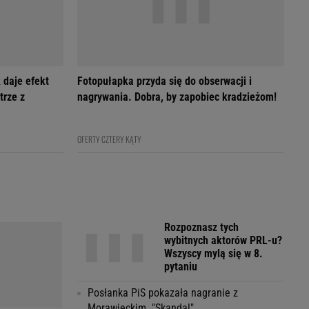
 daje efekt
Fotopułapka przyda się do obserwacji i
trze z
nagrywania. Dobra, by zapobiec kradzieżom!
OFERTY CZTERY KĄTY
Rozpoznasz tych
wybitnych aktorów PRL-u?
Wszyscy mylą się w 8.
pytaniu
Posłanka PiS pokazała nagranie z
Morawieckim. "Skandal"