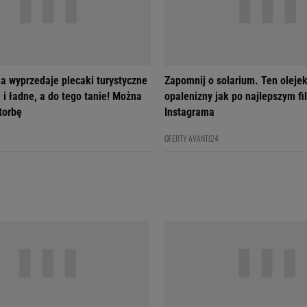
a wyprzedaje plecaki turystyczne
Zapomnij o solarium. Ten olejek
 i ładne, a do tego tanie! Można
opalenizny jak po najlepszym fil
 torbę
Instagrama
OFERTY AVANTI24