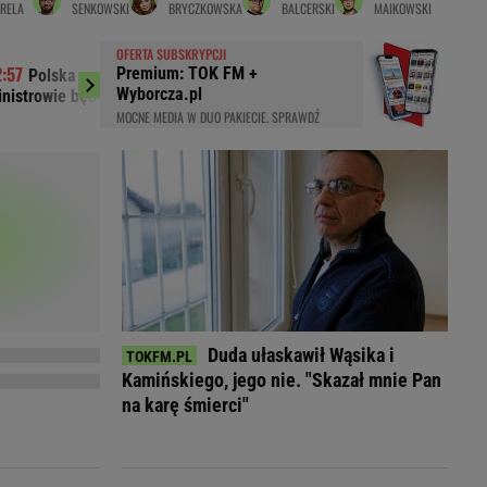
TRELA
SENKOWSKI
BRYCZKOWSKA
BALCERSKI
MAIKOWSKI
LED
OFERTA SUBSKRYPCJI
Premium: TOK FM +
Polska na spotkaniu w Niemczech.
Było 4:1, gdy
Wyborcza.pl
nistrowie będą mówić o zagrożeniach
boisko w 85. minuci
MOCNE MEDIA W DUO PAKIECIE. SPRAWDŹ
Duda ułaskawił Wąsika i
Kamińskiego, jego nie. "Skazał mnie Pan
du
na karę śmierci"
Rodzina
łodnych
Wakacje
Sennik