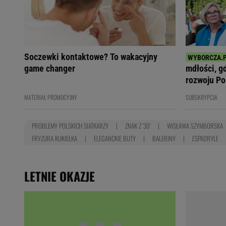
Soczewki kontaktowe? To wakacyjny
game changer
mdłości, g
rozwoju Po
MATERIAŁ PROMOCYJNY
SUBSKRYPCJA
PROBLEMY POLSKICH SIATKARZY
ZNAK Z '30'
WISŁAWA SZYMBORSKA
FRYZURA KUKIEŁKA
ELEGANCKIE BUTY
BALERINY
ESPADRYLE
LETNIE OKAZJE