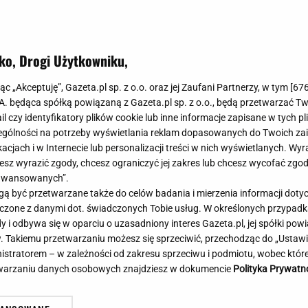
Meghan Markle
Krzesełka do ka
Magda Gessler
Łóżka dla dzieci
Barbara Kurdej-Szatan
Foteliki samoc
ko, Drogi Użytkowniku,
Księżna Kate
Przepisy
Porady
Jak zrobić?
jąc „Akceptuję”, Gazeta.pl sp. z o.o. oraz jej Zaufani Partnerzy, w tym [
67
.A. będąca spółką powiązaną z Gazeta.pl sp. z o.o., będą przetwarzać T
Na czasie
Grzyby
ail czy identyfikatory plików cookie lub inne informacje zapisane w tych p
Aż oczy bolały... Tuż po meczu piłkarze
Memy
Koronawirus
gólności na potrzeby wyświetlania reklam dopasowanych do Twoich zain
Ro
Lecha podeszli do kibiców. "Słuchajcie!"
Radio Zet
Porady - Zdrowi
acjach i w Internecie lub personalizacji treści w nich wyświetlanych. Wyr
po
SUBSKRYPCJA
Radio Pogoda
Sukienki jeanso
cesz wyrazić zgody, chcesz ograniczyć jej zakres lub chcesz wycofać zgo
Radio internetowe
Torebki worki
aawansowanych”.
 być przetwarzane także do celów badania i mierzenia informacji dot
Rock Radio
Życzenia
 łączone z danymi dot. świadczonych Tobie usług. W określonych przypad
Złote Przeboje
Życzenia urodz
i odbywa się w oparciu o uzasadniony interes Gazeta.pl, jej spółki powi
Chillizet - radio internetowe
Życzenia imien
. Takiemu przetwarzaniu możesz się sprzeciwić, przechodząc do „Ust
Podcasty
Newsy, plotki - 
nistratorem – w zależności od zakresu sprzeciwu i podmiotu, wobec które
E-booki - Audiobooki
Lifestyle
etwarzaniu danych osobowych znajdziesz w dokumencie
Polityka Prywatn
Planeta.pl
Co obejrzeć