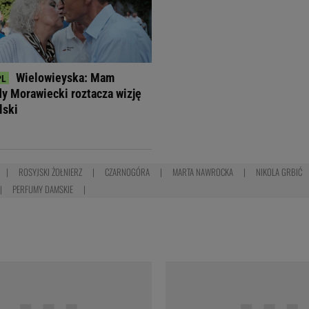
Wielowieyska: Mam
dy Morawiecki roztacza wizję
lski
ROSYJSKI ŻOŁNIERZ
CZARNOGÓRA
MARTA NAWROCKA
NIKOLA GRBIĆ
PERFUMY DAMSKIE