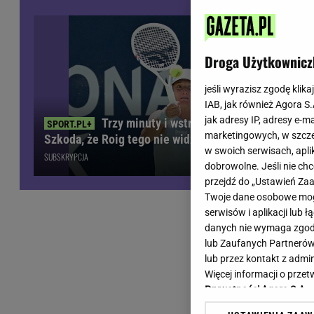
Wiadomości z Polski
Tenis
Plotki na topie
Sporty Walki
Niedziela handlowa
Siatkówka
Droga Użytkownicz
Informacje na bieżąco
PlusLiga
Metro Warszawa
Lekkoatletyka
jeśli wyrazisz zgodę klika
IAB, jak również Agora S
Duży Format
Kolarstwo
jak adresy IP, adresy e-m
Trzy minuty i wstrząs u Igi Świątek.
Pogoda Warszawa
Bieganie
marketingowych, w szcze
Szkoda, że Roig tego nie widział
Pogoda Kraków
Trening - ćwiczenia
w swoich serwisach, aplik
SUBSKRYPCJA
Pogoda Gdańsk
Ćwiczenia
dobrowolne. Jeśli nie ch
Pogoda Poznań
Dieta - Odżywianie
przejdź do „Ustawień Z
Twoje dane osobowe mogą
Pogoda Wrocław
Jak schudnąć?
serwisów i aplikacji lub
Gazeta na X
Sport - Fitness
danych nie wymaga zgody 
Fitness
lub Zaufanych Partnerów
F1 - Formuła 1
lub przez kontakt z admi
Więcej informacji o prz
Prywatności Agora S.A.