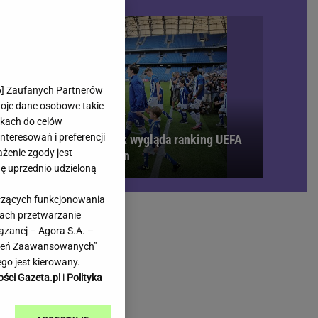
rmienia
Gliwice
Kielce
hodowe
Kraków
Lublin
Łódź
6
] Zaufanych Partnerów
woje dane osobowe takie
Olsztyn
likach do celów
Opole
teresowań i preferencji
bi się bardzo gorąco. Tak wygląda ranking UEFA
e
Płock
ażenie zgody jest
 meczach polskich drużyn
we
Poznań
dę uprzednio udzieloną
Radom
yczących funkcjonowania
Rzeszów
kach przetwarzanie
inowe
Sosnowiec
ązanej – Agora S.A. –
inowe
Szczecin
awień Zaawansowanych”
Melo Radio
Toruń
go jest kierowany.
Trójmiasto
ości Gazeta.pl
i
Polityka
Warszawa
Wrocław