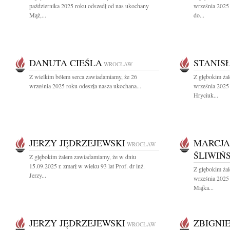
października 2025 roku odszedł od nas ukochany
września 2025 
Mąż,...
do...
DANUTA CIEŚLA
STANIS
WROCŁAW
Z wielkim bólem serca zawiadamiamy, że 26
Z głębokim ża
września 2025 roku odeszła nasza ukochana...
września 2025 
Hryciuk...
JERZY JĘDRZEJEWSKI
MARCJA
WROCŁAW
ŚLIWIŃ
Z głębokim żalem zawiadamiamy, że w dniu
15.09.2025 r. zmarł w wieku 93 lat Prof. dr inż.
Z głębokim ża
Jerzy...
września 2025
Majka...
JERZY JĘDRZEJEWSKI
ZBIGNI
WROCŁAW