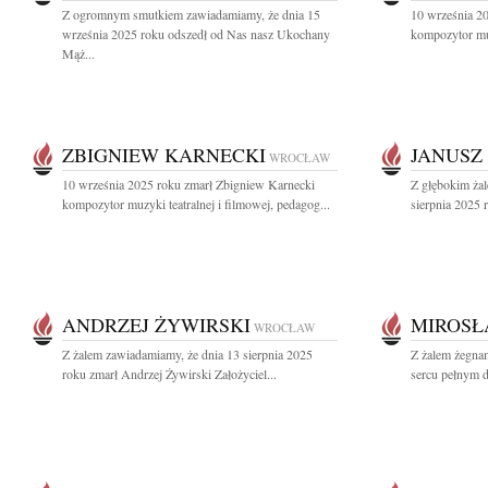
Z ogromnym smutkiem zawiadamiamy, że dnia 15
10 września 2
września 2025 roku odszedł od Nas nasz Ukochany
kompozytor muz
Mąż...
ZBIGNIEW KARNECKI
JANUSZ
WROCŁAW
10 września 2025 roku zmarł Zbigniew Karnecki
Z głębokim ża
kompozytor muzyki teatralnej i filmowej, pedagog...
sierpnia 2025 
ANDRZEJ ŻYWIRSKI
MIROSŁ
WROCŁAW
Z żalem zawiadamiamy, że dnia 13 sierpnia 2025
Z żalem żegna
roku zmarł Andrzej Żywirski Założyciel...
sercu pełnym d