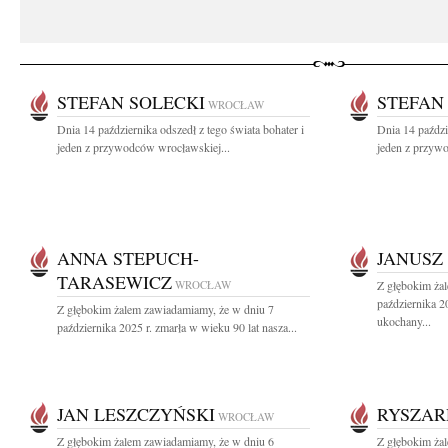
STEFAN SOLECKI
STEFAN
WROCŁAW
Dnia 14 października odszedł z tego świata bohater i
Dnia 14 paździ
jeden z przywodców wrocławskiej...
jeden z przyw
ANNA STEPUCH-
JANUSZ
TARASEWICZ
WROCŁAW
Z głębokim ża
października 2
Z głębokim żalem zawiadamiamy, że w dniu 7
ukochany...
października 2025 r. zmarła w wieku 90 lat nasza...
JAN LESZCZYŃSKI
RYSZAR
WROCŁAW
Z głębokim żalem zawiadamiamy, że w dniu 6
Z głębokim ża