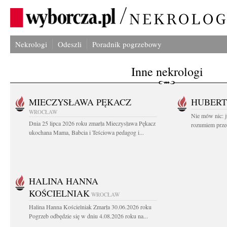
Nekrologi
Odeszli
Poradnik pogrzebowy
Inne nekrologi
MIECZYSŁAWA PĘKACZ
HUBERT
WROCŁAW
Nie mów nic: ju
Dnia 25 lipca 2026 roku zmarła Mieczysława Pękacz
rozumiem przed
ukochana Mama, Babcia i Teściowa pedagog i...
HALINA HANNA
KOŚCIELNIAK
WROCŁAW
Halina Hanna Kościelniak Zmarła 30.06.2026 roku
Pogrzeb odbędzie się w dniu 4.08.2026 roku na...