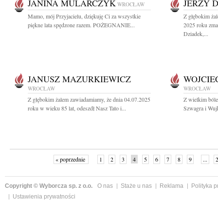
JANINA MULARCZYK
JERZY 
WROCŁAW
Mamo, mój Przyjacielu, dziękuję Ci za wszystkie
Z głębokim żal
piękne lata spędzone razem. POŻEGNANIE...
2025 roku zm
Dziadek,...
JANUSZ MAZURKIEWICZ
WOJCIE
WROCŁAW
WROCŁAW
Z głębokim żalem zawiadamiamy, że dnia 04.07.2025
Z wielkim ból
roku w wieku 85 lat, odeszdł Nasz Tato i...
Szwagra i Wuj
« poprzednie
1
2
3
4
5
6
7
8
9
...
Copyright © Wyborcza sp. z o.o.
O nas
Staże u nas
Reklama
Polityka 
Ustawienia prywatności