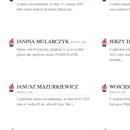
Z żalem zawiadamiamy, że dnia 13 sierpnia 2025
Z żalem żegna
roku zmarł Andrzej Żywirski Założyciel...
sercu pełnym d
JANINA MULARCZYK
JERZY 
WROCŁAW
Mamo, mój Przyjacielu, dziękuję Ci za wszystkie
Z głębokim żal
piękne lata spędzone razem. POŻEGNANIE...
2025 roku zm
Dziadek,...
JANUSZ MAZURKIEWICZ
WOJCIE
WROCŁAW
WROCŁAW
Z głębokim żalem zawiadamiamy, że dnia 04.07.2025
Z wielkim ból
roku w wieku 85 lat, odeszdł Nasz Tato i...
Szwagra i Wuj