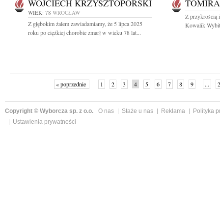
WOJCIECH KRZYSZTOPORSKI
TOMIRA
WIEK: 78
WROCŁAW
Z przykrością 
Z głębokim żalem zawiadamiamy, że 5 lipca 2025
Kowalik Wybitn
roku po ciężkiej chorobie zmarł w wieku 78 lat...
« poprzednie
1
2
3
4
5
6
7
8
9
...
Copyright © Wyborcza sp. z o.o.
O nas
Staże u nas
Reklama
Polityka 
Ustawienia prywatności