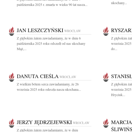
ukochany...
października 2025 r. zmarła w wieku 90 lat nasza...
JAN LESZCZYŃSKI
RYSZAR
WROCŁAW
Z głębokim żalem zawiadamiamy, że w dniu 6
Z głębokim ża
października 2025 roku odszedł od nas ukochany
września 2025 
Mąż,...
do...
DANUTA CIEŚLA
STANIS
WROCŁAW
Z wielkim bólem serca zawiadamiamy, że 26
Z głębokim ża
września 2025 roku odeszła nasza ukochana...
września 2025 
Hryciuk...
JERZY JĘDRZEJEWSKI
MARCJA
WROCŁAW
ŚLIWIŃ
Z głębokim żalem zawiadamiamy, że w dniu