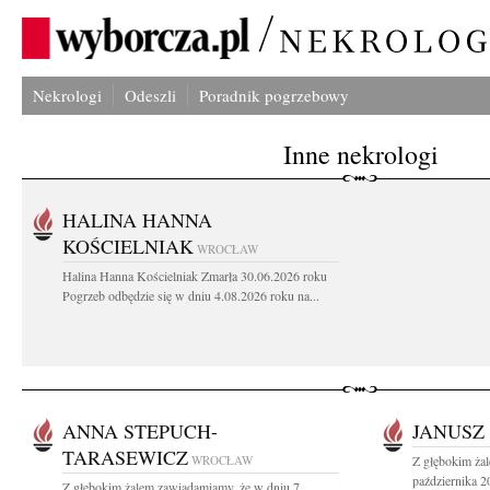
Nekrologi
Odeszli
Poradnik pogrzebowy
Inne nekrologi
HALINA HANNA
KOŚCIELNIAK
WROCŁAW
Halina Hanna Kościelniak Zmarła 30.06.2026 roku
Pogrzeb odbędzie się w dniu 4.08.2026 roku na...
ANNA STEPUCH-
JANUSZ
TARASEWICZ
WROCŁAW
Z głębokim ża
października 2
Z głębokim żalem zawiadamiamy, że w dniu 7