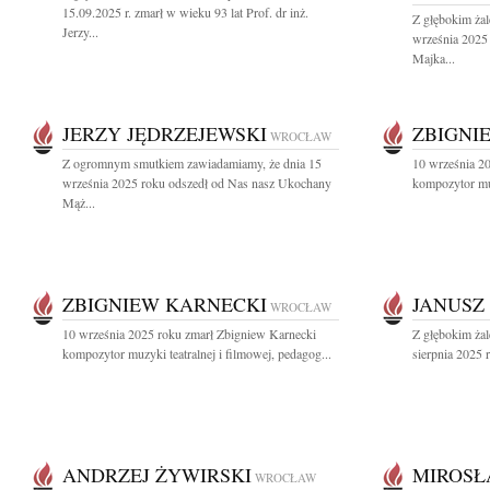
15.09.2025 r. zmarł w wieku 93 lat Prof. dr inż.
Z głębokim ża
Jerzy...
września 2025
Majka...
JERZY JĘDRZEJEWSKI
ZBIGNI
WROCŁAW
Z ogromnym smutkiem zawiadamiamy, że dnia 15
10 września 2
września 2025 roku odszedł od Nas nasz Ukochany
kompozytor muz
Mąż...
ZBIGNIEW KARNECKI
JANUSZ
WROCŁAW
10 września 2025 roku zmarł Zbigniew Karnecki
Z głębokim ża
kompozytor muzyki teatralnej i filmowej, pedagog...
sierpnia 2025 
ANDRZEJ ŻYWIRSKI
MIROSŁ
WROCŁAW