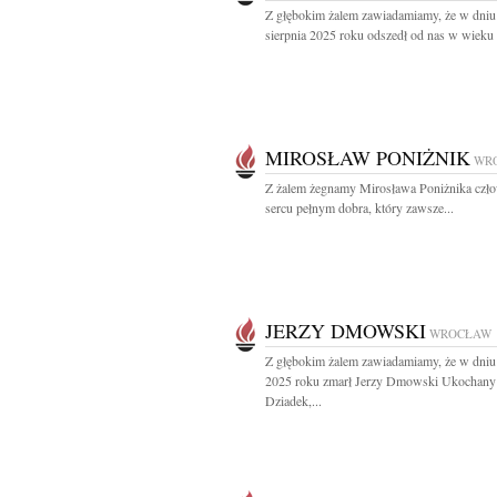
Z głębokim żalem zawiadamiamy, że w dniu
sierpnia 2025 roku odszedł od nas w wieku l
MIROSŁAW PONIŻNIK
WR
Z żalem żegnamy Mirosława Poniżnika czło
sercu pełnym dobra, który zawsze...
JERZY DMOWSKI
WROCŁAW
Z głębokim żalem zawiadamiamy, że w dniu 
2025 roku zmarł Jerzy Dmowski Ukochany
Dziadek,...