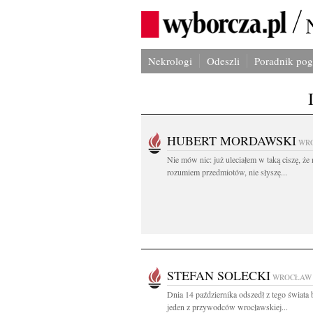
Nekrologi
Odeszli
Poradnik po
HUBERT MORDAWSKI
WR
Nie mów nic: już uleciałem w taką ciszę, że 
rozumiem przedmiotów, nie słyszę...
STEFAN SOLECKI
WROCŁAW
Dnia 14 października odszedł z tego świata b
jeden z przywodców wrocławskiej...