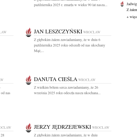
Jadwi
października 2025 r. zmarła w wieku 90 lat nasza...
Z żale
+ więc
JAN LESZCZYŃSKI
ŁAW
WROCŁAW
Z głębokim żalem zawiadamiamy, że w dniu 6
października 2025 roku odszedł od nas ukochany
Mąż,...
DANUTA CIEŚLA
AW
WROCŁAW
6
Z wielkim bólem serca zawiadamiamy, że 26
 od nas
września 2025 roku odeszła nasza ukochana...
JERZY JĘDRZEJEWSKI
OCŁAW
WROCŁAW
 28
Z głębokim żalem zawiadamiamy, że w dniu