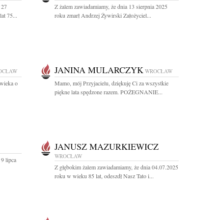
 27
Z żalem zawiadamiamy, że dnia 13 sierpnia 2025
at 75...
roku zmarł Andrzej Żywirski Założyciel...
JANINA MULARCZYK
OCŁAW
WROCŁAW
wieka o
Mamo, mój Przyjacielu, dziękuję Ci za wszystkie
piękne lata spędzone razem. POŻEGNANIE...
JANUSZ MAZURKIEWICZ
WROCŁAW
9 lipca
Z głębokim żalem zawiadamiamy, że dnia 04.07.2025
roku w wieku 85 lat, odeszdł Nasz Tato i...