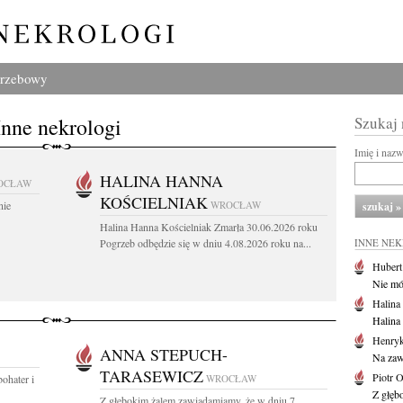
grzebowy
Inne nekrologi
Szukaj
Imię i naz
HALINA HANNA
OCŁAW
KOŚCIELNIAK
nie
WROCŁAW
Halina Hanna Kościelniak Zmarła 30.06.2026 roku
Pogrzeb odbędzie się w dniu 4.08.2026 roku na...
INNE NE
Huber
Nie mów
Halina
Halina
Henryk
ANNA STEPUCH-
Na zaw
TARASEWICZ
Piotr 
ohater i
WROCŁAW
Z głębo
Z głębokim żalem zawiadamiamy, że w dniu 7