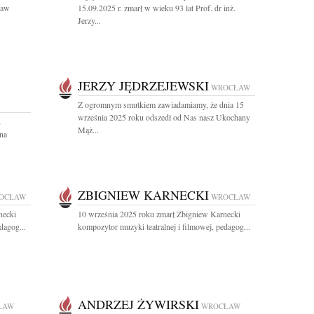
ław
15.09.2025 r. zmarł w wieku 93 lat Prof. dr inż.
Jerzy...
JERZY JĘDRZEJEWSKI
WROCŁAW
Z ogromnym smutkiem zawiadamiamy, że dnia 15
września 2025 roku odszedł od Nas nasz Ukochany
2
Mąż...
na
ZBIGNIEW KARNECKI
OCŁAW
WROCŁAW
necki
10 września 2025 roku zmarł Zbigniew Karnecki
dagog...
kompozytor muzyki teatralnej i filmowej, pedagog...
ANDRZEJ ŻYWIRSKI
ŁAW
WROCŁAW