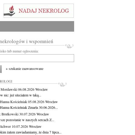
 nekrologów i wspomnień
wisko lub numer ogłoszenia:
+ szukanie zaawansowane
KROLOGI
t Mordawski
06.08.2026
Wrocław
 nic: już uleciałem w taką...
 Hanna Kościelniak
05.08.2026
Wrocław
 Hanna Kościelniak Zmarła 30.06.2026...
 Brutkowski
30.07.2026
Wrocław
sze pozostanie w naszych sercach Z...
Olichwer
10.07.2026
Wrocław
kim żalem zawiadamiamy, że dnia 7 lipca...