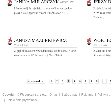
JANINA MULARCZYK
JERZY 
WROCŁAW
Mamo, mój Przyjacielu, dziękuję Ci za wszystkie
Z głębokim żal
piękne lata spędzone razem. POŻEGNANIE...
2025 roku zm
Dziadek,...
JANUSZ MAZURKIEWICZ
WOJCIE
WROCŁAW
WROCŁAW
Z głębokim żalem zawiadamiamy, że dnia 04.07.2025
Z wielkim ból
roku w wieku 85 lat, odeszdł Nasz Tato i...
Szwagra i Wuj
« poprzednie
1
2
3
4
5
6
7
8
9
...
Copyright © Wyborcza sp. z o.o.
O nas
Staże u nas
Reklama
Polityka 
Ustawienia prywatności