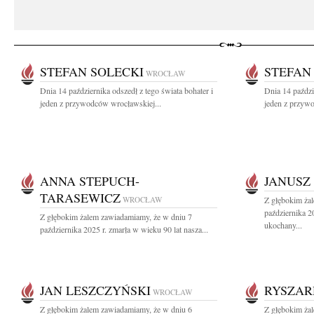
STEFAN SOLECKI
STEFAN
WROCŁAW
Dnia 14 października odszedł z tego świata bohater i
Dnia 14 paździ
jeden z przywodców wrocławskiej...
jeden z przyw
ANNA STEPUCH-
JANUSZ
TARASEWICZ
WROCŁAW
Z głębokim ża
października 2
Z głębokim żalem zawiadamiamy, że w dniu 7
ukochany...
października 2025 r. zmarła w wieku 90 lat nasza...
JAN LESZCZYŃSKI
RYSZAR
WROCŁAW
Z głębokim żalem zawiadamiamy, że w dniu 6
Z głębokim ża