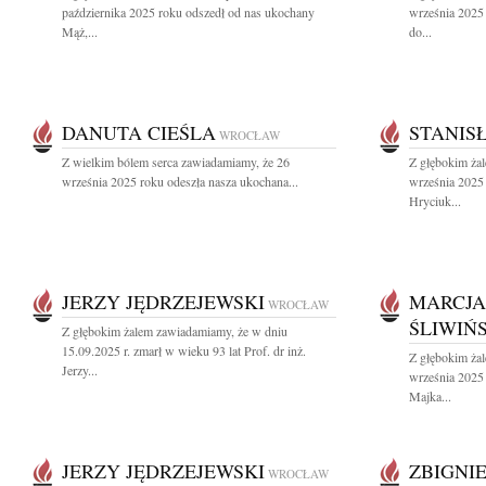
października 2025 roku odszedł od nas ukochany
września 2025 
Mąż,...
do...
DANUTA CIEŚLA
STANIS
WROCŁAW
Z wielkim bólem serca zawiadamiamy, że 26
Z głębokim ża
września 2025 roku odeszła nasza ukochana...
września 2025 
Hryciuk...
JERZY JĘDRZEJEWSKI
MARCJA
WROCŁAW
ŚLIWIŃ
Z głębokim żalem zawiadamiamy, że w dniu
15.09.2025 r. zmarł w wieku 93 lat Prof. dr inż.
Z głębokim ża
Jerzy...
września 2025
Majka...
JERZY JĘDRZEJEWSKI
ZBIGNI
WROCŁAW