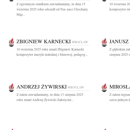
Z ogromnym smutkiem zawiadamiamy, że dnia 15
10 września 2
września 2025 roku odszedł od Nas nasz Ukochany
kompozytor muz
Mąż...
ZBIGNIEW KARNECKI
JANUSZ
WROCŁAW
10 września 2025 roku zmarł Zbigniew Karnecki
Z głębokim ża
kompozytor muzyki teatralnej i filmowej, pedagog...
sierpnia 2025 
ANDRZEJ ŻYWIRSKI
MIROSŁ
WROCŁAW
Z żalem zawiadamiamy, że dnia 13 sierpnia 2025
Z żalem żegna
roku zmarł Andrzej Żywirski Założyciel...
sercu pełnym d