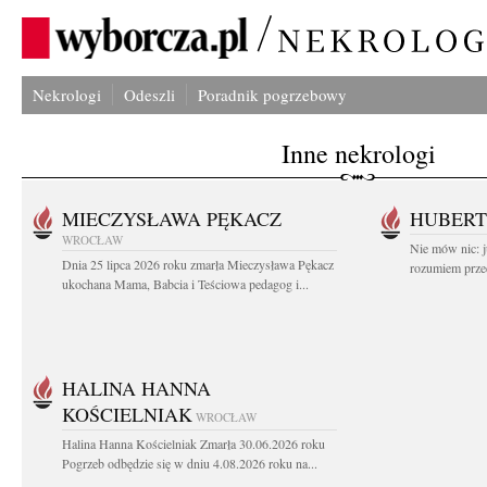
Nekrologi
Odeszli
Poradnik pogrzebowy
Inne nekrologi
MIECZYSŁAWA PĘKACZ
HUBERT
WROCŁAW
Nie mów nic: ju
Dnia 25 lipca 2026 roku zmarła Mieczysława Pękacz
rozumiem przed
ukochana Mama, Babcia i Teściowa pedagog i...
HALINA HANNA
KOŚCIELNIAK
WROCŁAW
Halina Hanna Kościelniak Zmarła 30.06.2026 roku
Pogrzeb odbędzie się w dniu 4.08.2026 roku na...