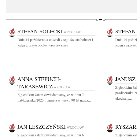
STEFAN SOLECKI
STEFAN
WROCŁAW
Dnia 14 października odszedł z tego świata bohater i
Dnia 14 paździ
jeden z przywodców wrocławskiej...
jeden z przyw
ANNA STEPUCH-
JANUSZ
TARASEWICZ
WROCŁAW
Z głębokim ża
października 2
Z głębokim żalem zawiadamiamy, że w dniu 7
ukochany...
października 2025 r. zmarła w wieku 90 lat nasza...
JAN LESZCZYŃSKI
RYSZAR
WROCŁAW
Z głębokim żalem zawiadamiamy, że w dniu 6
Z głębokim ża