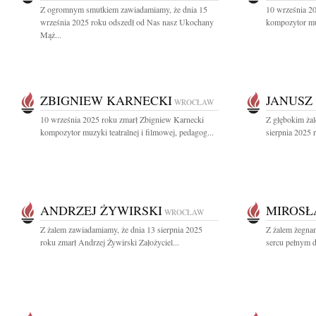
Z ogromnym smutkiem zawiadamiamy, że dnia 15
10 września 2
września 2025 roku odszedł od Nas nasz Ukochany
kompozytor muz
Mąż...
ZBIGNIEW KARNECKI
JANUSZ
WROCŁAW
10 września 2025 roku zmarł Zbigniew Karnecki
Z głębokim ża
kompozytor muzyki teatralnej i filmowej, pedagog...
sierpnia 2025 
ANDRZEJ ŻYWIRSKI
MIROSŁ
WROCŁAW
Z żalem zawiadamiamy, że dnia 13 sierpnia 2025
Z żalem żegna
roku zmarł Andrzej Żywirski Założyciel...
sercu pełnym d