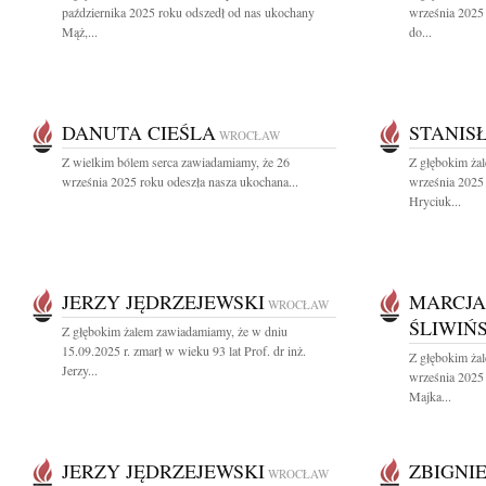
października 2025 roku odszedł od nas ukochany
września 2025 
Mąż,...
do...
DANUTA CIEŚLA
STANIS
WROCŁAW
Z wielkim bólem serca zawiadamiamy, że 26
Z głębokim ża
września 2025 roku odeszła nasza ukochana...
września 2025 
Hryciuk...
JERZY JĘDRZEJEWSKI
MARCJA
WROCŁAW
ŚLIWIŃ
Z głębokim żalem zawiadamiamy, że w dniu
15.09.2025 r. zmarł w wieku 93 lat Prof. dr inż.
Z głębokim ża
Jerzy...
września 2025
Majka...
JERZY JĘDRZEJEWSKI
ZBIGNI
WROCŁAW