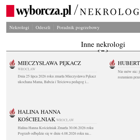
Nekrologi
Odeszli
Poradnik pogrzebowy
Inne nekrologi
MIECZYSŁAWA PĘKACZ
HUBERT
WROCŁAW
Nie mów nic: ju
Dnia 25 lipca 2026 roku zmarła Mieczysława Pękacz
rozumiem przed
ukochana Mama, Babcia i Teściowa pedagog i...
HALINA HANNA
KOŚCIELNIAK
WROCŁAW
Halina Hanna Kościelniak Zmarła 30.06.2026 roku
Pogrzeb odbędzie się w dniu 4.08.2026 roku na...