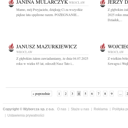
JANINA MULARCZYK
JERZY 
WROCŁAW
Mamo, mój Przyjacielu, dziękuję Ci za wszystkie
Z głębokim żal
piękne lata spędzone razem. POŻEGNANIE...
2025 roku zm
Dziadek,...
JANUSZ MAZURKIEWICZ
WOJCIE
WROCŁAW
WROCŁAW
Z głębokim żalem zawiadamiamy, że dnia 04.07.2025
Z wielkim ból
roku w wieku 85 lat, odeszdł Nasz Tato i...
Szwagra i Wuj
« poprzednie
1
2
3
4
5
6
7
8
9
...
Copyright © Wyborcza sp. z o.o.
O nas
Staże u nas
Reklama
Polityka 
Ustawienia prywatności