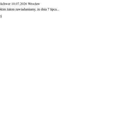
Olichwer
10.07.2026
Wrocław
kim żalem zawiadamiamy, że dnia 7 lipca...
ej