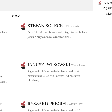
Piotr 
Z głębo
+ więc
STEFAN SOLECKI
WROCŁAW
ohater i
Dnia 14 października odszedł z tego świata bohater i
jeden z przywodców wrocławskiej...
JANUSZ PATKOWSKI
WROCŁAW
Z głębokim żalem zawiadamiamy, że dnia 6
października 2025 roku odszedł od nas nasz
 7
ukochany...
asza...
RYSZARD PREGIEL
W
WROCŁAW
 6
Z głębokim żalem zawiadamiamy, że dnia 16