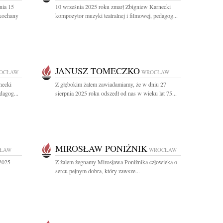
nia 15
10 września 2025 roku zmarł Zbigniew Karnecki
Ukochany
kompozytor muzyki teatralnej i filmowej, pedagog...
JANUSZ TOMECZKO
OCŁAW
WROCŁAW
necki
Z głębokim żalem zawiadamiamy, że w dniu 27
dagog...
sierpnia 2025 roku odszedł od nas w wieku lat 75...
MIROSŁAW PONIŻNIK
ŁAW
WROCŁAW
 2025
Z żalem żegnamy Mirosława Poniżnika człowieka o
sercu pełnym dobra, który zawsze...