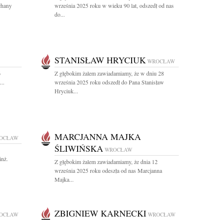
chany
września 2025 roku w wieku 90 lat, odszedł od nas
do...
STANISŁAW HRYCIUK
WROCŁAW
6
Z głębokim żalem zawiadamiamy, że w dniu 28
..
września 2025 roku odszedł do Pana Stanisław
Hryciuk...
MARCJANNA MAJKA
OCŁAW
ŚLIWIŃSKA
WROCŁAW
inż.
Z głębokim żalem zawiadamiamy, że dnia 12
września 2025 roku odeszła od nas Marcjanna
Majka...
ZBIGNIEW KARNECKI
OCŁAW
WROCŁAW