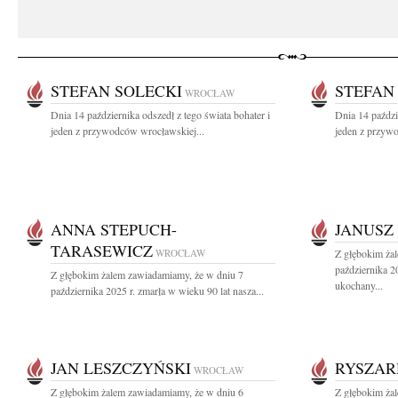
STEFAN SOLECKI
STEFAN
WROCŁAW
Dnia 14 października odszedł z tego świata bohater i
Dnia 14 paździ
jeden z przywodców wrocławskiej...
jeden z przyw
ANNA STEPUCH-
JANUSZ
TARASEWICZ
WROCŁAW
Z głębokim ża
października 2
Z głębokim żalem zawiadamiamy, że w dniu 7
ukochany...
października 2025 r. zmarła w wieku 90 lat nasza...
JAN LESZCZYŃSKI
RYSZAR
WROCŁAW
Z głębokim żalem zawiadamiamy, że w dniu 6
Z głębokim ża