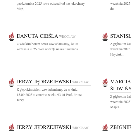
października 2025 roku odszedł od nas ukochany
września 2025 
Mąż,...
do...
DANUTA CIEŚLA
STANIS
WROCŁAW
Z wielkim bólem serca zawiadamiamy, że 26
Z głębokim ża
września 2025 roku odeszła nasza ukochana...
września 2025 
Hryciuk...
JERZY JĘDRZEJEWSKI
MARCJA
WROCŁAW
ŚLIWIŃ
Z głębokim żalem zawiadamiamy, że w dniu
15.09.2025 r. zmarł w wieku 93 lat Prof. dr inż.
Z głębokim ża
Jerzy...
września 2025
Majka...
JERZY JĘDRZEJEWSKI
ZBIGNI
WROCŁAW