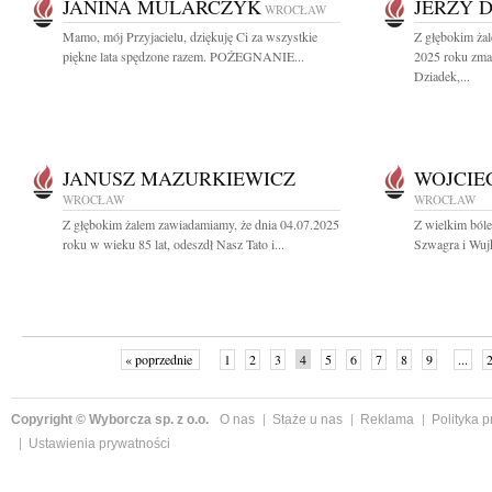
JANINA MULARCZYK
JERZY 
WROCŁAW
Mamo, mój Przyjacielu, dziękuję Ci za wszystkie
Z głębokim żal
piękne lata spędzone razem. POŻEGNANIE...
2025 roku zm
Dziadek,...
JANUSZ MAZURKIEWICZ
WOJCIE
WROCŁAW
WROCŁAW
Z głębokim żalem zawiadamiamy, że dnia 04.07.2025
Z wielkim ból
roku w wieku 85 lat, odeszdł Nasz Tato i...
Szwagra i Wuj
« poprzednie
1
2
3
4
5
6
7
8
9
...
Copyright © Wyborcza sp. z o.o.
O nas
Staże u nas
Reklama
Polityka 
Ustawienia prywatności