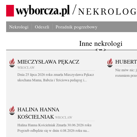
Nekrologi
Odeszli
Poradnik pogrzebowy
Inne nekrologi
MIECZYSŁAWA PĘKACZ
HUBERT
WROCŁAW
Nie mów nic: ju
Dnia 25 lipca 2026 roku zmarła Mieczysława Pękacz
rozumiem przed
ukochana Mama, Babcia i Teściowa pedagog i...
HALINA HANNA
KOŚCIELNIAK
WROCŁAW
Halina Hanna Kościelniak Zmarła 30.06.2026 roku
Pogrzeb odbędzie się w dniu 4.08.2026 roku na...