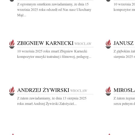
Z ogromnym smutkiem zawiadamiamy, że dnia 15
10 września 2
września 2025 roku odszedł od Nas nasz Ukochany
kompozytor muz
Mąż...
ZBIGNIEW KARNECKI
JANUSZ
WROCŁAW
10 września 2025 roku zmarł Zbigniew Karnecki
Z głębokim ża
kompozytor muzyki teatralnej i filmowej, pedagog...
sierpnia 2025 
ANDRZEJ ŻYWIRSKI
MIROSŁ
WROCŁAW
Z żalem zawiadamiamy, że dnia 13 sierpnia 2025
Z żalem żegna
roku zmarł Andrzej Żywirski Założyciel...
sercu pełnym d