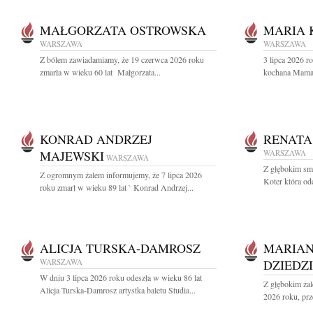
MAŁGORZATA OSTROWSKA
MARIA
WARSZAWA
WARSZAWA
Z bólem zawiadamiamy, że 19 czerwca 2026 roku
3 lipca 2026 r
zmarła w wieku 60 lat Małgorzata...
kochana Mama 
KONRAD ANDRZEJ
RENATA
MAJEWSKI
WARSZAWA
WARSZAWA
Z głębokim sm
Z ogromnym żalem informujemy, że 7 lipca 2026
Koter która od
roku zmarł w wieku 89 lat ` Konrad Andrzej...
ALICJA TURSKA-DAMROSZ
MARIAN
WARSZAWA
DZIEDZ
W dniu 3 lipca 2026 roku odeszła w wieku 86 lat
Z głębokim żal
Alicja Turska-Damrosz artystka baletu Studia...
2026 roku, prz