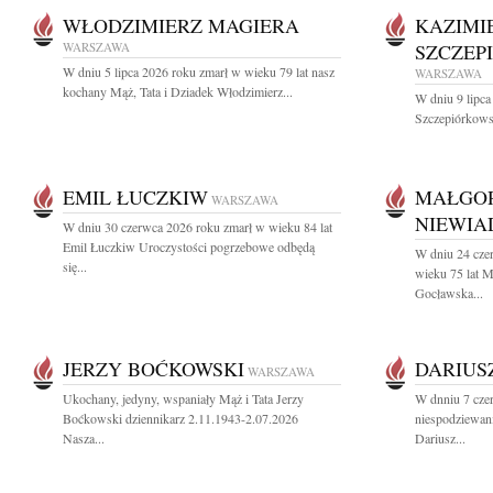
WŁODZIMIERZ MAGIERA
KAZIMI
WARSZAWA
SZCZEP
W dniu 5 lipca 2026 roku zmarł w wieku 79 lat nasz
WARSZAWA
kochany Mąż, Tata i Dziadek Włodzimierz...
W dniu 9 lipca
Szczepiórkowsk
EMIL ŁUCZKIW
MAŁGO
WARSZAWA
NIEWI
W dniu 30 czerwca 2026 roku zmarł w wieku 84 lat
Emil Łuczkiw Uroczystości pogrzebowe odbędą
W dniu 24 cze
się...
wieku 75 lat 
Gocławska...
JERZY BOĆKOWSKI
DARIUS
WARSZAWA
Ukochany, jedyny, wspaniały Mąż i Tata Jerzy
W dnniu 7 cze
Boćkowski dziennikarz 2.11.1943-2.07.2026
niespodziewani
Nasza...
Dariusz...