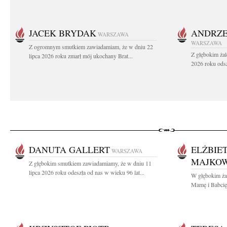
JACEK BRYDAK
ANDRZE
WARSZAWA
WARSZAWA
Z ogromnym smutkiem zawiadamiam, że w dniu 22
Z głębokim żal
lipca 2026 roku zmarł mój ukochany Brat...
2026 roku odsz
DANUTA GALLERT
ELŻBIE
WARSZAWA
MAJKO
Z głębokim smutkiem zawiadamiamy, że w dniu 11
lipca 2026 roku odeszła od nas w wieku 96 lat...
W głębokim ża
Mamę i Babcię