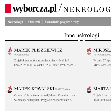
Nekrologi
Odeszli
Poradnik pogrzebowy
Inne nekrologi
MAREK PLISZKIEWICZ
MIROSŁ
WARSZAWA
76
WARSZAW
Z głębokim smutkiem zawiadamiamy, że dnia 31
W dniu 27 lipc
lipca 2026 roku, w wieku 82 lat, zmarł Prof. Marek...
Mirosława Czar
MAREK KOWALSKI
MARTA 
WARSZAWA
Osiemnaście lat temu odszedł Marek Kowalski nasz
Z głębokim sm
wspaniały nauczyciel i Przyjaciel wspomnienie o...
lipca 2026 roku