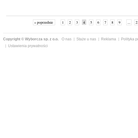
« poprzednie
1
2
3
4
5
6
7
8
9
...
2
Copyright © Wyborcza sp. z o.o.
O nas
Staże u nas
Reklama
Polityka 
Ustawienia prywatności