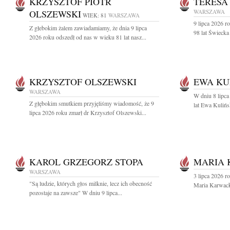
KRZYSZTOF PIOTR
TERESA
OLSZEWSKI
WARSZAWA
WIEK: 81
WARSZAWA
9 lipca 2026 r
Z głebokim żalem zawiadamiamy, że dnia 9 lipca
98 lat Świecka
2026 roku odszedł od nas w wieku 81 lat nasz...
KRZYSZTOF OLSZEWSKI
EWA KU
WARSZAWA
W dniu 8 lipca
Z głębokim smutkiem przyjęliśmy wiadomość, że 9
lat Ewa Kulińs
lipca 2026 roku zmarł dr Krzysztof Olszewski...
KAROL GRZEGORZ STOPA
MARIA
WARSZAWA
3 lipca 2026 r
"Są ludzie, których głos milknie, lecz ich obecność
Maria Karwac
pozostaje na zawsze" W dniu 9 lipca...