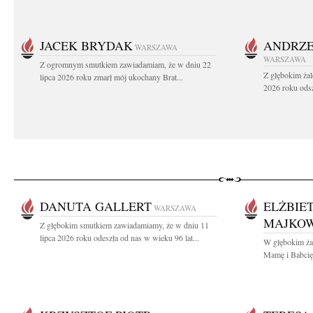
JACEK BRYDAK
ANDRZE
WARSZAWA
WARSZAWA
Z ogromnym smutkiem zawiadamiam, że w dniu 22
Z głębokim żal
lipca 2026 roku zmarł mój ukochany Brat...
2026 roku odsz
DANUTA GALLERT
ELŻBIE
WARSZAWA
MAJKO
Z głębokim smutkiem zawiadamiamy, że w dniu 11
lipca 2026 roku odeszła od nas w wieku 96 lat...
W głębokim ża
Mamę i Babcię