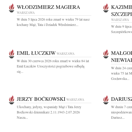
WŁODZIMIERZ MAGIERA
KAZIMI
WARSZAWA
SZCZEP
W dniu 5 lipca 2026 roku zmarł w wieku 79 lat nasz
WARSZAWA
kochany Mąż, Tata i Dziadek Włodzimierz...
W dniu 9 lipca
Szczepiórkowsk
EMIL ŁUCZKIW
MAŁGO
WARSZAWA
NIEWI
W dniu 30 czerwca 2026 roku zmarł w wieku 84 lat
Emil Łuczkiw Uroczystości pogrzebowe odbędą
W dniu 24 cze
się...
wieku 75 lat 
Gocławska...
JERZY BOĆKOWSKI
DARIUS
WARSZAWA
Ukochany, jedyny, wspaniały Mąż i Tata Jerzy
W dnniu 7 cze
Boćkowski dziennikarz 2.11.1943-2.07.2026
niespodziewani
Nasza...
Dariusz...