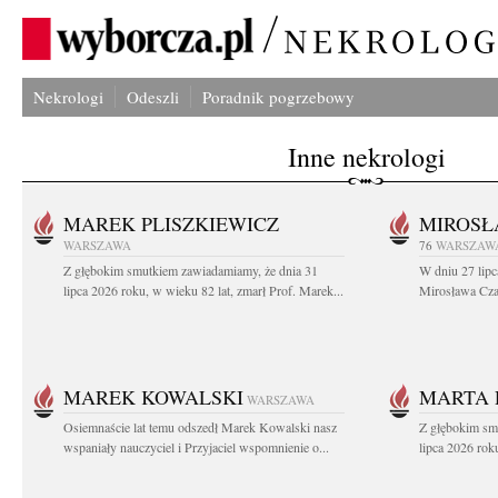
Nekrologi
Odeszli
Poradnik pogrzebowy
Inne nekrologi
MAREK PLISZKIEWICZ
MIROSŁ
WARSZAWA
76
WARSZAW
Z głębokim smutkiem zawiadamiamy, że dnia 31
W dniu 27 lipc
lipca 2026 roku, w wieku 82 lat, zmarł Prof. Marek...
Mirosława Czar
MAREK KOWALSKI
MARTA 
WARSZAWA
Osiemnaście lat temu odszedł Marek Kowalski nasz
Z głębokim sm
wspaniały nauczyciel i Przyjaciel wspomnienie o...
lipca 2026 roku