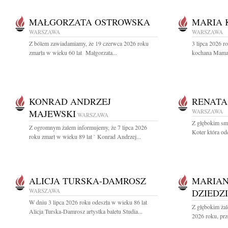
MAŁGORZATA OSTROWSKA
MARIA
WARSZAWA
WARSZAWA
Z bólem zawiadamiamy, że 19 czerwca 2026 roku
3 lipca 2026 r
zmarła w wieku 60 lat Małgorzata...
kochana Mama 
KONRAD ANDRZEJ
RENATA
MAJEWSKI
WARSZAWA
WARSZAWA
Z głębokim sm
Z ogromnym żalem informujemy, że 7 lipca 2026
Koter która od
roku zmarł w wieku 89 lat ` Konrad Andrzej...
ALICJA TURSKA-DAMROSZ
MARIAN
WARSZAWA
DZIEDZ
W dniu 3 lipca 2026 roku odeszła w wieku 86 lat
Z głębokim żal
Alicja Turska-Damrosz artystka baletu Studia...
2026 roku, prz