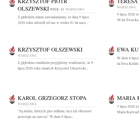
KRZYSZTOF PIOTR
TERESA
OLSZEWSKI
WARSZAWA
WIEK: 81
WARSZAWA
9 lipca 2026 r
Z głebokim żalem zawiadamiamy, że dnia 9 lipca
98 lat Świecka
2026 roku odszedł od nas w wieku 81 lat nasz...
KRZYSZTOF OLSZEWSKI
EWA KU
WARSZAWA
W dniu 8 lipca
Z głębokim smutkiem przyjęliśmy wiadomość, że 9
lat Ewa Kulińs
lipca 2026 roku zmarł dr Krzysztof Olszewski...
KAROL GRZEGORZ STOPA
MARIA
WARSZAWA
3 lipca 2026 r
"Są ludzie, których głos milknie, lecz ich obecność
Maria Karwac
pozostaje na zawsze" W dniu 9 lipca...