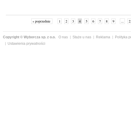
« poprzednie
1
2
3
4
5
6
7
8
9
...
2
Copyright © Wyborcza sp. z o.o.
O nas
Staże u nas
Reklama
Polityka 
Ustawienia prywatności