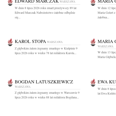
EDWARD MARCZAK
MARIA 
WARSZAWA
W dniu 8 lipca 2026 roku zmarł przeżywszy 89 lat
W dniu 12 lipc
Edward Marczak Nabożeństwo żałobne odbędzie
Maria Gelert 
się...
żałobna...
KAROL STOPA
MARIA 
WARSZAWA
WARSZAWA
Z głębokim żalem żegnamy zmarłego w Kiełpinie 9
W dniu 13 lipc
lipca 2026 roku w wieku 78 lat redaktora Karola...
Maria Głębicka
BOGDAN LATUSZKIEWICZ
EWA KU
WARSZAWA
W dniu 8 lipca
Z głębokim żalem żegnamy zmarłego w Warszawie 9
lat Ewa Kulińs
lipca 2026 roku w wieku 88 lat redaktora Bogdana...