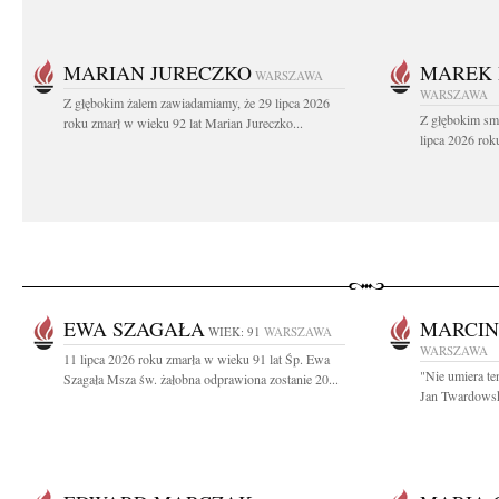
MARIAN JURECZKO
MAREK 
WARSZAWA
WARSZAWA
Z głębokim żalem zawiadamiamy, że 29 lipca 2026
Z głębokim sm
roku zmarł w wieku 92 lat Marian Jureczko...
lipca 2026 rok
EWA SZAGAŁA
MARCIN
WIEK: 91
WARSZAWA
WARSZAWA
11 lipca 2026 roku zmarła w wieku 91 lat Śp. Ewa
"Nie umiera te
Szagała Msza św. żałobna odprawiona zostanie 20...
Jan Twardowski