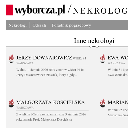
Nekrologi
Odeszli
Poradnik pogrzebowy
Inne nekrologi
JERZY DOWNAROWICZ
EWA WO
WIEK: 94
WARSZAWA
WARSZAWA
W dniu 1 sierpnia 2026 roku zmarł w wieku 94 lat
W dniu 31 lipc
Jerzy Downarowicz Człowiek, który nigdy...
Ewa Wolińska-W
MAŁGORZATA KOŚCIELSKA
MARIAN
WARSZAWA
W dniu 22 lipc
Z wielkim bólem zawiadamiamy, że 3 sierpnia 2026
Marianna Czas
roku zmarła Prof. Małgorzata Kościelska...