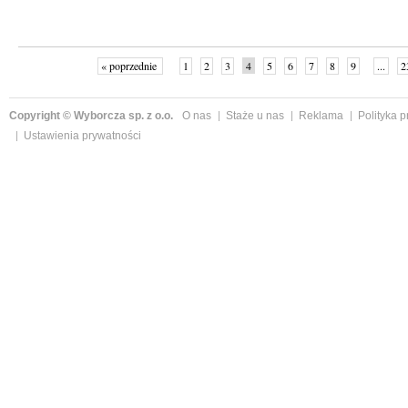
« poprzednie
1
2
3
4
5
6
7
8
9
...
2
Copyright © Wyborcza sp. z o.o.
O nas
Staże u nas
Reklama
Polityka 
Ustawienia prywatności