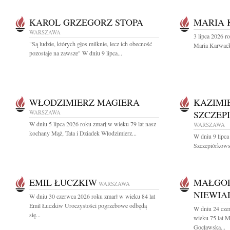
KAROL GRZEGORZ STOPA
MARIA
WARSZAWA
3 lipca 2026 r
"Są ludzie, których głos milknie, lecz ich obecność
Maria Karwac
pozostaje na zawsze" W dniu 9 lipca...
WŁODZIMIERZ MAGIERA
KAZIMI
WARSZAWA
SZCZEP
W dniu 5 lipca 2026 roku zmarł w wieku 79 lat nasz
WARSZAWA
kochany Mąż, Tata i Dziadek Włodzimierz...
W dniu 9 lipca
Szczepiórkowsk
EMIL ŁUCZKIW
MAŁGO
WARSZAWA
NIEWI
W dniu 30 czerwca 2026 roku zmarł w wieku 84 lat
Emil Łuczkiw Uroczystości pogrzebowe odbędą
W dniu 24 cze
się...
wieku 75 lat 
Gocławska...