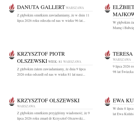
DANUTA GALLERT
ELŻBIE
WARSZAWA
MAJKO
Z głębokim smutkiem zawiadamiamy, że w dniu 11
lipca 2026 roku odeszła od nas w wieku 96 lat...
W głębokim ża
Mamę i Babcię
KRZYSZTOF PIOTR
TERESA
OLSZEWSKI
WARSZAWA
WIEK: 81
WARSZAWA
9 lipca 2026 r
Z głebokim żalem zawiadamiamy, że dnia 9 lipca
98 lat Świecka
2026 roku odszedł od nas w wieku 81 lat nasz...
KRZYSZTOF OLSZEWSKI
EWA KU
WARSZAWA
W dniu 8 lipca
Z głębokim smutkiem przyjęliśmy wiadomość, że 9
lat Ewa Kulińs
lipca 2026 roku zmarł dr Krzysztof Olszewski...