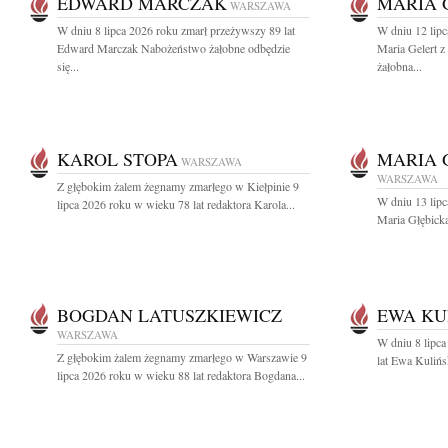
EDWARD MARCZAK
MARIA 
WARSZAWA
W dniu 8 lipca 2026 roku zmarł przeżywszy 89 lat
W dniu 12 lipc
Edward Marczak Nabożeństwo żałobne odbędzie
Maria Gelert 
się...
żałobna...
KAROL STOPA
MARIA 
WARSZAWA
WARSZAWA
Z głębokim żalem żegnamy zmarłego w Kiełpinie 9
W dniu 13 lipc
lipca 2026 roku w wieku 78 lat redaktora Karola...
Maria Głębicka
BOGDAN LATUSZKIEWICZ
EWA KU
WARSZAWA
W dniu 8 lipca
Z głębokim żalem żegnamy zmarłego w Warszawie 9
lat Ewa Kulińs
lipca 2026 roku w wieku 88 lat redaktora Bogdana...