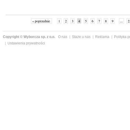
« poprzednie
1
2
3
4
5
6
7
8
9
...
2
Copyright © Wyborcza sp. z o.o.
O nas
Staże u nas
Reklama
Polityka 
Ustawienia prywatności