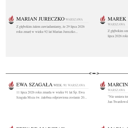
MARIAN JURECZKO
MAREK 
WARSZAWA
WARSZAWA
Z głębokim żalem zawiadamiamy, że 29 lipca 2026
Z głębokim sm
roku zmarł w wieku 92 lat Marian Jureczko...
lipca 2026 rok
EWA SZAGAŁA
MARCIN
WIEK: 91
WARSZAWA
WARSZAWA
11 lipca 2026 roku zmarła w wieku 91 lat Śp. Ewa
"Nie umiera te
Szagała Msza św. żałobna odprawiona zostanie 20...
Jan Twardowski