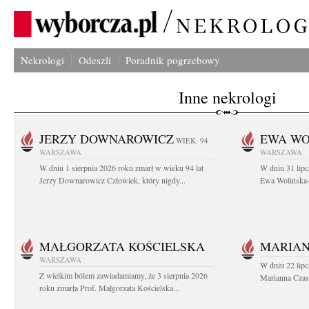
Nekrologi
Odeszli
Poradnik pogrzebowy
Inne nekrologi
JERZY DOWNAROWICZ
EWA WO
WIEK: 94
WARSZAWA
WARSZAWA
W dniu 1 sierpnia 2026 roku zmarł w wieku 94 lat
W dniu 31 lipc
Jerzy Downarowicz Człowiek, który nigdy...
Ewa Wolińska-W
MAŁGORZATA KOŚCIELSKA
MARIAN
WARSZAWA
W dniu 22 lipc
Z wielkim bólem zawiadamiamy, że 3 sierpnia 2026
Marianna Czas
roku zmarła Prof. Małgorzata Kościelska...