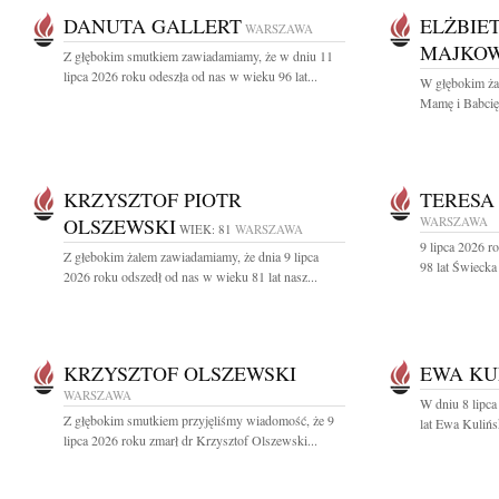
DANUTA GALLERT
ELŻBIE
WARSZAWA
MAJKO
Z głębokim smutkiem zawiadamiamy, że w dniu 11
lipca 2026 roku odeszła od nas w wieku 96 lat...
W głębokim ża
Mamę i Babcię
KRZYSZTOF PIOTR
TERESA
OLSZEWSKI
WARSZAWA
WIEK: 81
WARSZAWA
9 lipca 2026 r
Z głebokim żalem zawiadamiamy, że dnia 9 lipca
98 lat Świecka
2026 roku odszedł od nas w wieku 81 lat nasz...
KRZYSZTOF OLSZEWSKI
EWA KU
WARSZAWA
W dniu 8 lipca
Z głębokim smutkiem przyjęliśmy wiadomość, że 9
lat Ewa Kulińs
lipca 2026 roku zmarł dr Krzysztof Olszewski...