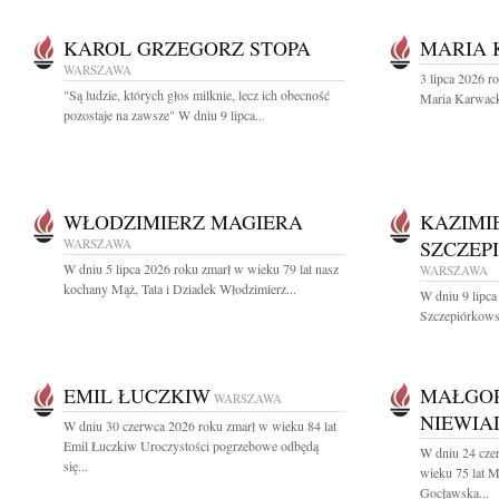
KAROL GRZEGORZ STOPA
MARIA
WARSZAWA
3 lipca 2026 r
"Są ludzie, których głos milknie, lecz ich obecność
Maria Karwac
pozostaje na zawsze" W dniu 9 lipca...
WŁODZIMIERZ MAGIERA
KAZIMI
WARSZAWA
SZCZEP
W dniu 5 lipca 2026 roku zmarł w wieku 79 lat nasz
WARSZAWA
kochany Mąż, Tata i Dziadek Włodzimierz...
W dniu 9 lipca
Szczepiórkowsk
EMIL ŁUCZKIW
MAŁGO
WARSZAWA
NIEWI
W dniu 30 czerwca 2026 roku zmarł w wieku 84 lat
Emil Łuczkiw Uroczystości pogrzebowe odbędą
W dniu 24 cze
się...
wieku 75 lat 
Gocławska...