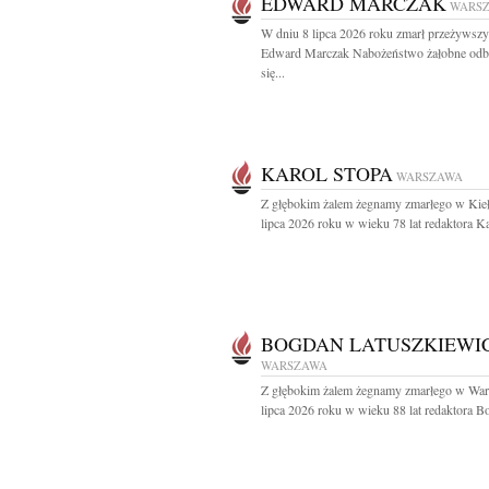
EDWARD MARCZAK
WARS
W dniu 8 lipca 2026 roku zmarł przeżywszy 
Edward Marczak Nabożeństwo żałobne odb
się...
KAROL STOPA
WARSZAWA
Z głębokim żalem żegnamy zmarłego w Kieł
lipca 2026 roku w wieku 78 lat redaktora Ka
BOGDAN LATUSZKIEWI
WARSZAWA
Z głębokim żalem żegnamy zmarłego w War
lipca 2026 roku w wieku 88 lat redaktora B