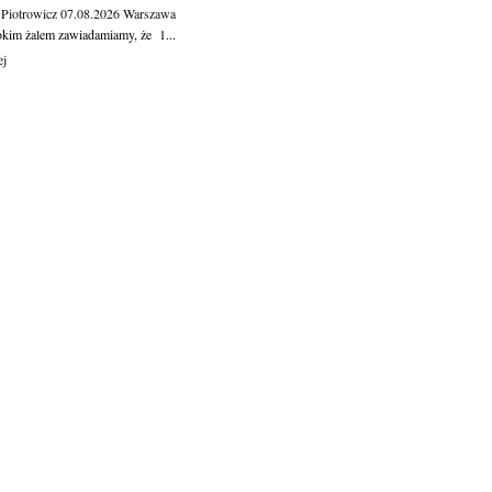
 Piotrowicz
07.08.2026
Warszawa
okim żalem zawiadamiamy, że 1...
ej