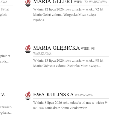
MARIA GELERT
ZAWA
WIEK: 72
WARSZAWA
89 lat
W dniu 12 lipca 2026 roku zmarła w wieku 72 lat
ędzie
Maria Gelert z domu Wargocka Msza święta
żałobna...
MARIA GŁĘBICKA
WIEK: 98
WARSZAWA
pinie 9
W dniu 13 lipca 2026 roku zmarła w wieku 98 lat
rola...
Maria Głębicka z domu Zielonka Msza święta...
CZ
EWA KULIŃSKA
WARSZAWA
W dniu 8 lipca 2026 roku odeszła od nas w wieku 94
szawie 9
lat Ewa Kulińska z domu Zienkiewicz...
ogdana...