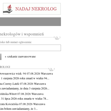
 nekrologów i wspomnień
wisko lub numer ogłoszenia:
+ szukanie zaawansowane
KROLOGI
Downarowicz
wiek: 94
07.08.2026
Warszawa
 1 sierpnia 2026 roku zmarł w wieku 94...
na Czerny-Latek
07.08.2026
Warszawa
 zawiadamiamy, że dnia 3 sierpnia 2026...
lińska-Witort
07.08.2026
Warszawa
 31 lipca 2026 roku zmarła w wieku 78...
zata Kościelska
07.08.2026
Warszawa
kim bólem zawiadamiamy, że 3...