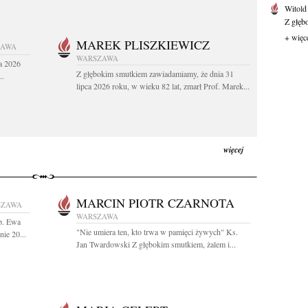
Witold
Z głęb
+ więc
MAREK PLISZKIEWICZ
ZAWA
WARSZAWA
a 2026
Z głębokim smutkiem zawiadamiamy, że dnia 31
..
lipca 2026 roku, w wieku 82 lat, zmarł Prof. Marek...
więcej
MARCIN PIOTR CZARNOTA
SZAWA
WARSZAWA
Śp. Ewa
"Nie umiera ten, kto trwa w pamięci żywych" Ks.
ie 20...
Jan Twardowski Z głębokim smutkiem, żalem i...