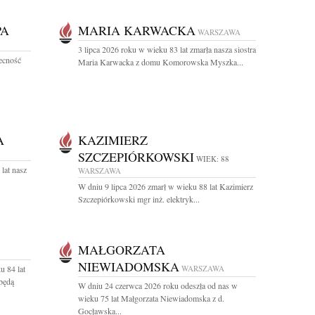
PA
MARIA KARWACKA
WARSZAWA
3 lipca 2026 roku w wieku 83 lat zmarła nasza siostra
becność
Maria Karwacka z domu Komorowska Myszka...
A
KAZIMIERZ
SZCZEPIÓRKOWSKI
WIEK: 88
lat nasz
WARSZAWA
W dniu 9 lipca 2026 zmarł w wieku 88 lat Kazimierz
Szczepiórkowski mgr inż. elektryk...
MAŁGORZATA
NIEWIADOMSKA
u 84 lat
WARSZAWA
będą
W dniu 24 czerwca 2026 roku odeszła od nas w
wieku 75 lat Małgorzata Niewiadomska z d.
Gocławska...