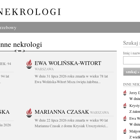
grzebowy
Inne nekrologi
Szukaj
Imię i naz
EWA WOLIŃSKA-WITORT
IEK: 94
WARSZAWA
94 lat
W dniu 31 lipca 2026 roku zmarła w wieku 78 lat
.
Ewa Wolińska-Witort Msza święta żałobna...
INNE NE
Jerzy 
W dniu
Krysty
SKA
MARIANNA CZASAK
Z żalem
WARSZAWA
Ewa Wo
W dniu 22 lipca 2026 roku zmarła w wieku 90 lat
W dniu
ia 2026
Marianna Czasak z domu Krysiak Uroczystości...
Małgor
Z wiel