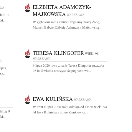
ELŻBIETA ADAMCZYK-
WA
MAJKOWSKA
dniu 11
WARSZAWA
t...
W głębokim żalu i smutku żegnamy naszą Żonę,
Mamę i Babcię Elżbietę Adamczyk-Majkowską...
TERESA KLINGOFER
WIEK: 98
WARSZAWA
A
9 lipca 2026 roku zmarła Teresa Klingofer przeżyła
lipca
98 lat Świecka uroczystość pogrzebowa...
z...
EWA KULIŃSKA
WARSZAWA
W dniu 8 lipca 2026 roku odeszła od nas w wieku 94
ć, że 9
lat Ewa Kulińska z domu Zienkiewicz...
i...