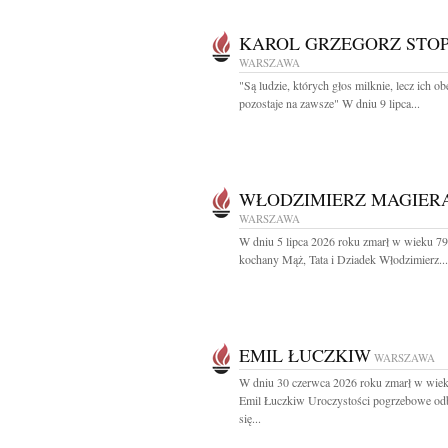
KAROL GRZEGORZ STO
WARSZAWA
"Są ludzie, których głos milknie, lecz ich o
pozostaje na zawsze" W dniu 9 lipca...
WŁODZIMIERZ MAGIER
WARSZAWA
W dniu 5 lipca 2026 roku zmarł w wieku 79 
kochany Mąż, Tata i Dziadek Włodzimierz...
EMIL ŁUCZKIW
WARSZAWA
W dniu 30 czerwca 2026 roku zmarł w wiek
Emil Łuczkiw Uroczystości pogrzebowe od
się...