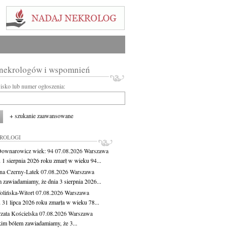
 nekrologów i wspomnień
wisko lub numer ogłoszenia:
+ szukanie zaawansowane
KROLOGI
Downarowicz
wiek: 94
07.08.2026
Warszawa
 1 sierpnia 2026 roku zmarł w wieku 94...
na Czerny-Latek
07.08.2026
Warszawa
 zawiadamiamy, że dnia 3 sierpnia 2026...
lińska-Witort
07.08.2026
Warszawa
 31 lipca 2026 roku zmarła w wieku 78...
zata Kościelska
07.08.2026
Warszawa
kim bólem zawiadamiamy, że 3...