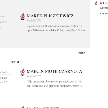
Witold
Z głęb
+ więc
MAREK PLISZKIEWICZ
ZAWA
WARSZAWA
a 2026
Z głębokim smutkiem zawiadamiamy, że dnia 31
..
lipca 2026 roku, w wieku 82 lat, zmarł Prof. Marek...
więcej
MARCIN PIOTR CZARNOTA
SZAWA
WARSZAWA
Śp. Ewa
"Nie umiera ten, kto trwa w pamięci żywych" Ks.
ie 20...
Jan Twardowski Z głębokim smutkiem, żalem i...