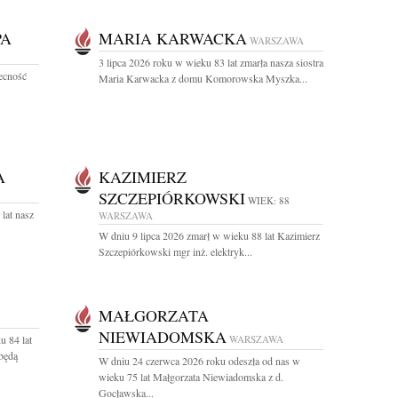
PA
MARIA KARWACKA
WARSZAWA
3 lipca 2026 roku w wieku 83 lat zmarła nasza siostra
becność
Maria Karwacka z domu Komorowska Myszka...
A
KAZIMIERZ
SZCZEPIÓRKOWSKI
WIEK: 88
lat nasz
WARSZAWA
W dniu 9 lipca 2026 zmarł w wieku 88 lat Kazimierz
Szczepiórkowski mgr inż. elektryk...
MAŁGORZATA
NIEWIADOMSKA
u 84 lat
WARSZAWA
będą
W dniu 24 czerwca 2026 roku odeszła od nas w
wieku 75 lat Małgorzata Niewiadomska z d.
Gocławska...