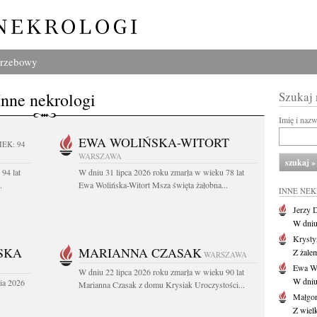
grzebowy
Inne nekrologi
Szukaj
Imię i naz
EWA WOLIŃSKA-WITORT
IEK: 94
WARSZAWA
94 lat
W dniu 31 lipca 2026 roku zmarła w wieku 78 lat
.
Ewa Wolińska-Witort Msza święta żałobna...
INNE NE
Jerzy 
W dniu
Krysty
SKA
MARIANNA CZASAK
Z żalem
WARSZAWA
Ewa Wo
W dniu 22 lipca 2026 roku zmarła w wieku 90 lat
W dniu
ia 2026
Marianna Czasak z domu Krysiak Uroczystości...
Małgor
Z wiel