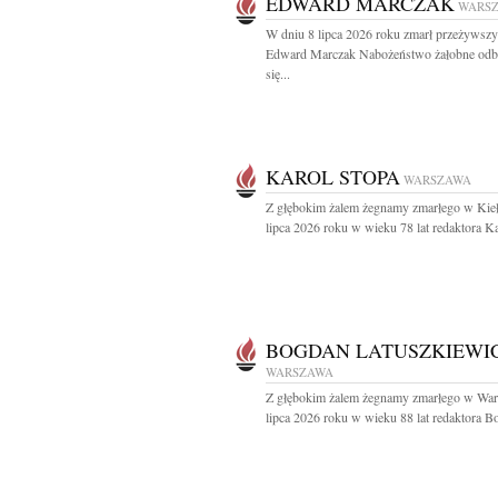
EDWARD MARCZAK
WARS
W dniu 8 lipca 2026 roku zmarł przeżywszy 
Edward Marczak Nabożeństwo żałobne odb
się...
KAROL STOPA
WARSZAWA
Z głębokim żalem żegnamy zmarłego w Kieł
lipca 2026 roku w wieku 78 lat redaktora Ka
BOGDAN LATUSZKIEWI
WARSZAWA
Z głębokim żalem żegnamy zmarłego w War
lipca 2026 roku w wieku 88 lat redaktora B