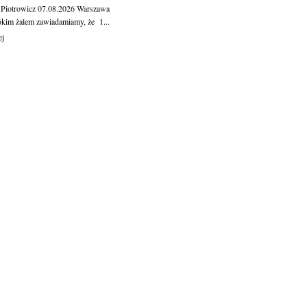
 Piotrowicz
07.08.2026
Warszawa
okim żalem zawiadamiamy, że 1...
ej