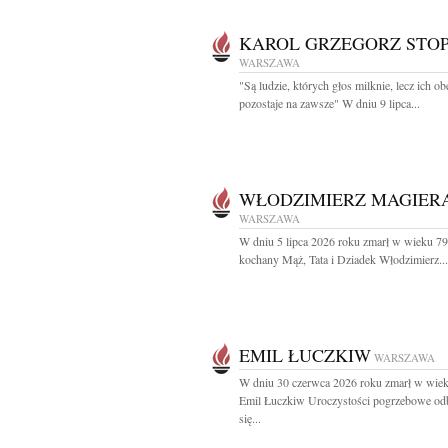
KAROL GRZEGORZ STO
WARSZAWA
"Są ludzie, których głos milknie, lecz ich o
pozostaje na zawsze" W dniu 9 lipca...
WŁODZIMIERZ MAGIER
WARSZAWA
W dniu 5 lipca 2026 roku zmarł w wieku 79 
kochany Mąż, Tata i Dziadek Włodzimierz...
EMIL ŁUCZKIW
WARSZAWA
W dniu 30 czerwca 2026 roku zmarł w wiek
Emil Łuczkiw Uroczystości pogrzebowe od
się...