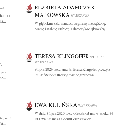
ELŻBIETA ADAMCZYK-
WA
MAJKOWSKA
dniu 11
WARSZAWA
t...
W głębokim żalu i smutku żegnamy naszą Żonę,
Mamę i Babcię Elżbietę Adamczyk-Majkowską...
TERESA KLINGOFER
WIEK: 98
WARSZAWA
A
9 lipca 2026 roku zmarła Teresa Klingofer przeżyła
lipca
98 lat Świecka uroczystość pogrzebowa...
z...
EWA KULIŃSKA
WARSZAWA
W dniu 8 lipca 2026 roku odeszła od nas w wieku 94
ć, że 9
lat Ewa Kulińska z domu Zienkiewicz...
i...