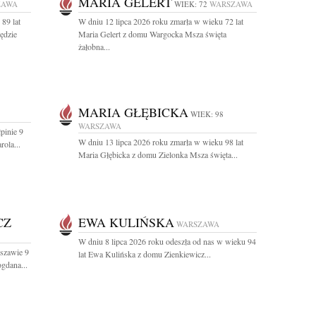
MARIA GELERT
ZAWA
WIEK: 72
WARSZAWA
89 lat
W dniu 12 lipca 2026 roku zmarła w wieku 72 lat
ędzie
Maria Gelert z domu Wargocka Msza święta
żałobna...
MARIA GŁĘBICKA
WIEK: 98
WARSZAWA
pinie 9
W dniu 13 lipca 2026 roku zmarła w wieku 98 lat
rola...
Maria Głębicka z domu Zielonka Msza święta...
CZ
EWA KULIŃSKA
WARSZAWA
W dniu 8 lipca 2026 roku odeszła od nas w wieku 94
szawie 9
lat Ewa Kulińska z domu Zienkiewicz...
ogdana...