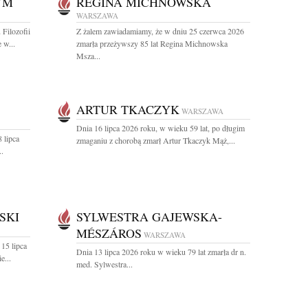
YM
REGINA MICHNOWSKA
WARSZAWA
Filozofii
Z żalem zawiadamiamy, że w dniu 25 czerwca 2026
 w...
zmarła przeżywszy 85 lat Regina Michnowska
Msza...
ARTUR TKACZYK
WARSZAWA
Dnia 16 lipca 2026 roku, w wieku 59 lat, po długim
 lipca
zmaganiu z chorobą zmarł Artur Tkaczyk Mąż,...
..
SKI
SYLWESTRA GAJEWSKA-
MÉSZÁROS
WARSZAWA
15 lipca
Dnia 13 lipca 2026 roku w wieku 79 lat zmarła dr n.
e...
med. Sylwestra...