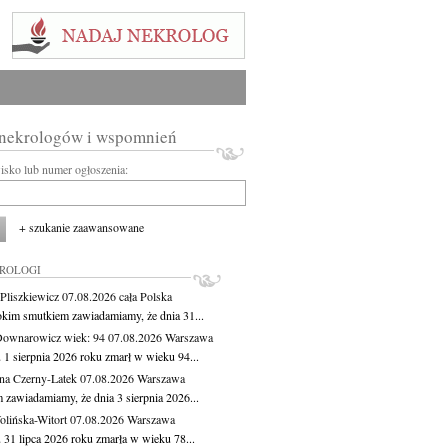
 nekrologów i wspomnień
wisko lub numer ogłoszenia:
+ szukanie zaawansowane
KROLOGI
Pliszkiewicz
07.08.2026
cała Polska
okim smutkiem zawiadamiamy, że dnia 31...
Downarowicz
wiek: 94
07.08.2026
Warszawa
 1 sierpnia 2026 roku zmarł w wieku 94...
na Czerny-Latek
07.08.2026
Warszawa
 zawiadamiamy, że dnia 3 sierpnia 2026...
lińska-Witort
07.08.2026
Warszawa
 31 lipca 2026 roku zmarła w wieku 78...