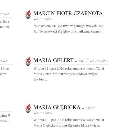
MARCIN PIOTR CZARNOTA
SZAWA
WARSZAWA
Śp. Ewa
"Nie umiera ten, kto trwa w pamięci żywych" Ks.
ie 20...
Jan Twardowski Z głębokim smutkiem, żalem i...
MARIA GELERT
ZAWA
WIEK: 72
WARSZAWA
89 lat
W dniu 12 lipca 2026 roku zmarła w wieku 72 lat
ędzie
Maria Gelert z domu Wargocka Msza święta
żałobna...
MARIA GŁĘBICKA
WIEK: 98
WARSZAWA
pinie 9
W dniu 13 lipca 2026 roku zmarła w wieku 98 lat
rola...
Maria Głębicka z domu Zielonka Msza święta...