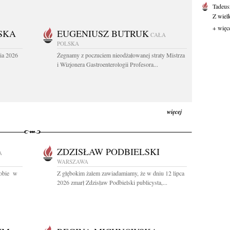
Tadeus
Z wiel
+ więc
SKA
EUGENIUSZ BUTRUK
CAŁA
POLSKA
ia 2026
Żegnamy z poczuciem nieodżałowanej straty Mistrza
i Wizjonera Gastroenterologii Profesora...
więcej
ZDZISŁAW PODBIELSKI
A
WARSZAWA
orobie w
Z głębokim żalem zawiadamiamy, że w dniu 12 lipca
2026 zmarł Zdzisław Podbielski publicysta,...