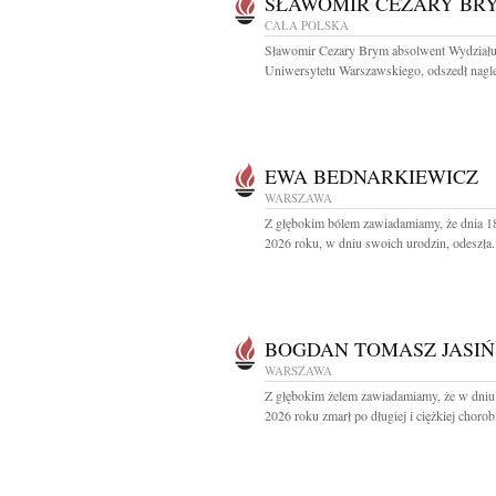
SŁAWOMIR CEZARY BR
CAŁA POLSKA
Sławomir Cezary Brym absolwent Wydziału 
Uniwersytetu Warszawskiego, odszedł nagle
EWA BEDNARKIEWICZ
WARSZAWA
Z głębokim bólem zawiadamiamy, że dnia 18
2026 roku, w dniu swoich urodzin, odeszła.
BOGDAN TOMASZ JASIŃ
WARSZAWA
Z głębokim żelem zawiadamiamy, że w dniu 
2026 roku zmarł po długiej i ciężkiej chorobi