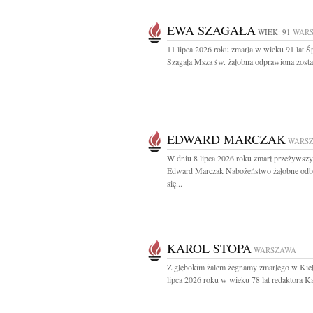
EWA SZAGAŁA
WIEK: 91
WAR
11 lipca 2026 roku zmarła w wieku 91 lat 
Szagała Msza św. żałobna odprawiona zostan
EDWARD MARCZAK
WARS
W dniu 8 lipca 2026 roku zmarł przeżywszy 
Edward Marczak Nabożeństwo żałobne odb
się...
KAROL STOPA
WARSZAWA
Z głębokim żalem żegnamy zmarłego w Kieł
lipca 2026 roku w wieku 78 lat redaktora Ka