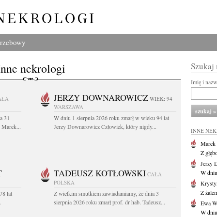
grzebowy
Inne nekrologi
Szukaj
Imię i naz
JERZY DOWNAROWICZ
AŁA
WIEK: 94
WARSZAWA
a 31
W dniu 1 sierpnia 2026 roku zmarł w wieku 94 lat
. Marek...
Jerzy Downarowicz Człowiek, który nigdy...
INNE NE
Marek 
Z głęb
Jerzy 
T
TADEUSZ KOTŁOWSKI
W dniu
CAŁA
POLSKA
Krysty
Z żalem
78 lat
Z wielkim smutkiem zawiadamiamy, że dnia 3
.
sierpnia 2026 roku zmarł prof. dr hab. Tadeusz...
Ewa Wo
W dniu