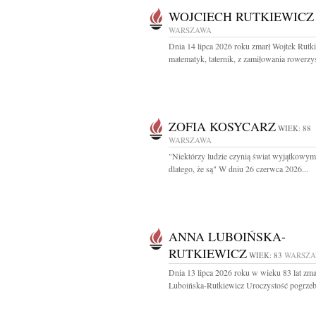
WOJCIECH RUTKIEWICZ
WARSZAWA
Dnia 14 lipca 2026 roku zmarł Wojtek Rutk
matematyk, taternik, z zamiłowania rowerzyst
ZOFIA KOSYCARZ
WIEK: 88
WARSZAWA
"Niektórzy ludzie czynią świat wyjątkowym
dlatego, że są" W dniu 26 czerwca 2026...
ANNA LUBOIŃSKA-
RUTKIEWICZ
WIEK: 83
WARSZ
Dnia 13 lipca 2026 roku w wieku 83 lat zm
Luboińska-Rutkiewicz Uroczystość pogrzeb