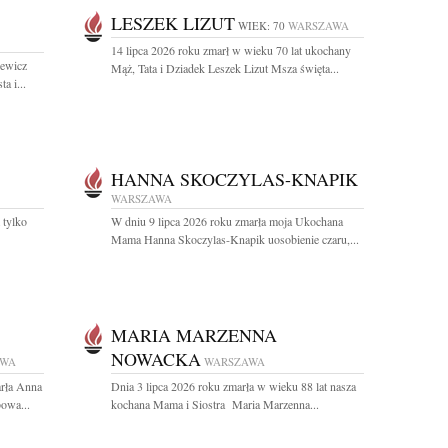
LESZEK LIZUT
WIEK: 70
WARSZAWA
14 lipca 2026 roku zmarł w wieku 70 lat ukochany
iewicz
Mąż, Tata i Dziadek Leszek Lizut Msza święta...
a i...
HANNA SKOCZYLAS-KNAPIK
WARSZAWA
 tylko
W dniu 9 lipca 2026 roku zmarła moja Ukochana
Mama Hanna Skoczylas-Knapik uosobienie czaru,...
MARIA MARZENNA
NOWACKA
AWA
WARSZAWA
arła Anna
Dnia 3 lipca 2026 roku zmarła w wieku 88 lat nasza
owa...
kochana Mama i Siostra Maria Marzenna...