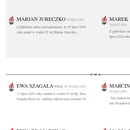
MARIAN JURECZKO
MAREK 
WARSZAWA
WARSZAWA
Z głębokim żalem zawiadamiamy, że 29 lipca 2026
Z głębokim sm
roku zmarł w wieku 92 lat Marian Jureczko...
lipca 2026 rok
EWA SZAGAŁA
MARCIN
WIEK: 91
WARSZAWA
WARSZAWA
11 lipca 2026 roku zmarła w wieku 91 lat Śp. Ewa
"Nie umiera te
Szagała Msza św. żałobna odprawiona zostanie 20...
Jan Twardowski