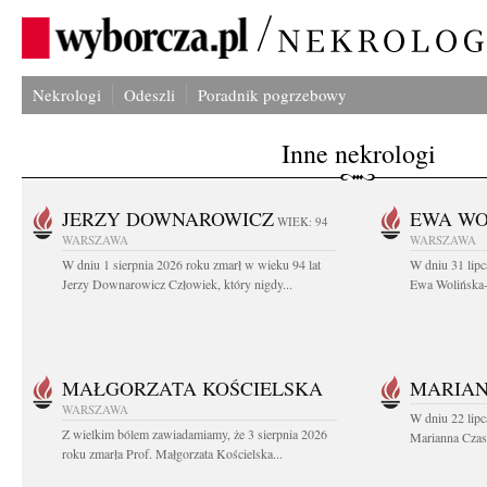
Nekrologi
Odeszli
Poradnik pogrzebowy
Inne nekrologi
JERZY DOWNAROWICZ
EWA WO
WIEK: 94
WARSZAWA
WARSZAWA
W dniu 1 sierpnia 2026 roku zmarł w wieku 94 lat
W dniu 31 lipc
Jerzy Downarowicz Człowiek, który nigdy...
Ewa Wolińska-W
MAŁGORZATA KOŚCIELSKA
MARIAN
WARSZAWA
W dniu 22 lipc
Z wielkim bólem zawiadamiamy, że 3 sierpnia 2026
Marianna Czas
roku zmarła Prof. Małgorzata Kościelska...