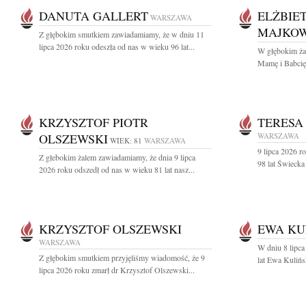
DANUTA GALLERT
ELŻBIE
WARSZAWA
MAJKO
Z głębokim smutkiem zawiadamiamy, że w dniu 11
lipca 2026 roku odeszła od nas w wieku 96 lat...
W głębokim ża
Mamę i Babcię
KRZYSZTOF PIOTR
TERESA
OLSZEWSKI
WARSZAWA
WIEK: 81
WARSZAWA
9 lipca 2026 r
Z głebokim żalem zawiadamiamy, że dnia 9 lipca
98 lat Świecka
2026 roku odszedł od nas w wieku 81 lat nasz...
KRZYSZTOF OLSZEWSKI
EWA KU
WARSZAWA
W dniu 8 lipca
Z głębokim smutkiem przyjęliśmy wiadomość, że 9
lat Ewa Kulińs
lipca 2026 roku zmarł dr Krzysztof Olszewski...