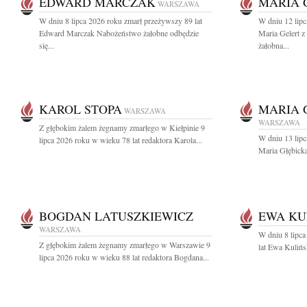
EDWARD MARCZAK
MARIA 
WARSZAWA
W dniu 8 lipca 2026 roku zmarł przeżywszy 89 lat
W dniu 12 lipc
Edward Marczak Nabożeństwo żałobne odbędzie
Maria Gelert 
się...
żałobna...
KAROL STOPA
MARIA 
WARSZAWA
WARSZAWA
Z głębokim żalem żegnamy zmarłego w Kiełpinie 9
W dniu 13 lipc
lipca 2026 roku w wieku 78 lat redaktora Karola...
Maria Głębicka
BOGDAN LATUSZKIEWICZ
EWA KU
WARSZAWA
W dniu 8 lipca
Z głębokim żalem żegnamy zmarłego w Warszawie 9
lat Ewa Kulińs
lipca 2026 roku w wieku 88 lat redaktora Bogdana...