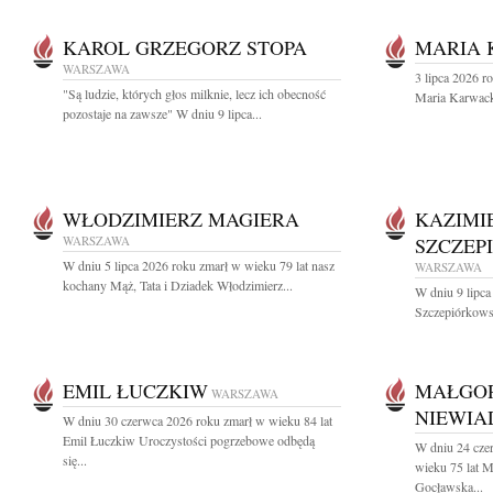
KAROL GRZEGORZ STOPA
MARIA
WARSZAWA
3 lipca 2026 r
"Są ludzie, których głos milknie, lecz ich obecność
Maria Karwac
pozostaje na zawsze" W dniu 9 lipca...
WŁODZIMIERZ MAGIERA
KAZIMI
WARSZAWA
SZCZEP
W dniu 5 lipca 2026 roku zmarł w wieku 79 lat nasz
WARSZAWA
kochany Mąż, Tata i Dziadek Włodzimierz...
W dniu 9 lipca
Szczepiórkowsk
EMIL ŁUCZKIW
MAŁGO
WARSZAWA
NIEWI
W dniu 30 czerwca 2026 roku zmarł w wieku 84 lat
Emil Łuczkiw Uroczystości pogrzebowe odbędą
W dniu 24 cze
się...
wieku 75 lat 
Gocławska...