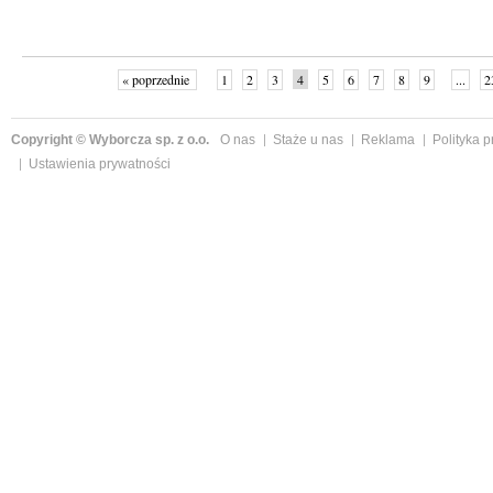
« poprzednie
1
2
3
4
5
6
7
8
9
...
2
Copyright © Wyborcza sp. z o.o.
O nas
Staże u nas
Reklama
Polityka 
Ustawienia prywatności