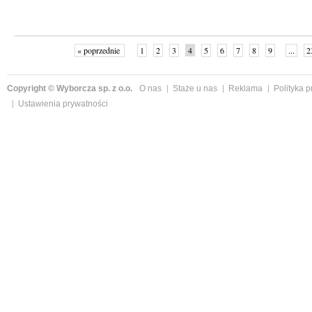
« poprzednie
1
2
3
4
5
6
7
8
9
...
2
Copyright © Wyborcza sp. z o.o.
O nas
Staże u nas
Reklama
Polityka 
Ustawienia prywatności