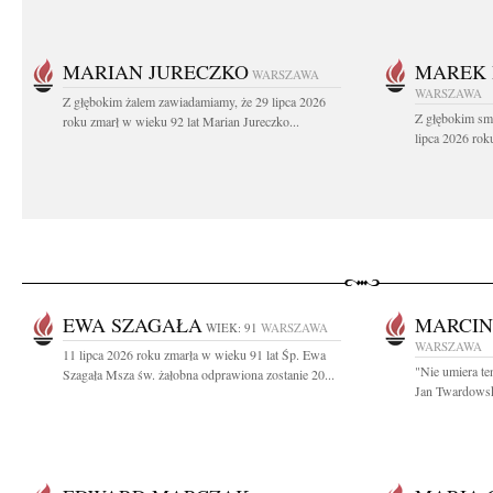
MARIAN JURECZKO
MAREK 
WARSZAWA
WARSZAWA
Z głębokim żalem zawiadamiamy, że 29 lipca 2026
Z głębokim sm
roku zmarł w wieku 92 lat Marian Jureczko...
lipca 2026 rok
EWA SZAGAŁA
MARCIN
WIEK: 91
WARSZAWA
WARSZAWA
11 lipca 2026 roku zmarła w wieku 91 lat Śp. Ewa
"Nie umiera te
Szagała Msza św. żałobna odprawiona zostanie 20...
Jan Twardowski