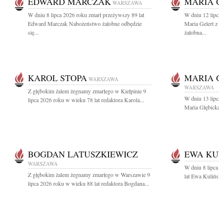
EDWARD MARCZAK
MARIA 
WARSZAWA
W dniu 8 lipca 2026 roku zmarł przeżywszy 89 lat
W dniu 12 lipc
Edward Marczak Nabożeństwo żałobne odbędzie
Maria Gelert 
się...
żałobna...
KAROL STOPA
MARIA 
WARSZAWA
WARSZAWA
Z głębokim żalem żegnamy zmarłego w Kiełpinie 9
W dniu 13 lipc
lipca 2026 roku w wieku 78 lat redaktora Karola...
Maria Głębicka
BOGDAN LATUSZKIEWICZ
EWA KU
WARSZAWA
W dniu 8 lipca
Z głębokim żalem żegnamy zmarłego w Warszawie 9
lat Ewa Kulińs
lipca 2026 roku w wieku 88 lat redaktora Bogdana...