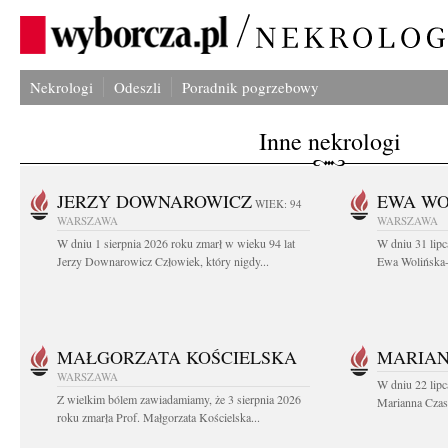
Nekrologi
Odeszli
Poradnik pogrzebowy
Inne nekrologi
JERZY DOWNAROWICZ
EWA WO
WIEK: 94
WARSZAWA
WARSZAWA
W dniu 1 sierpnia 2026 roku zmarł w wieku 94 lat
W dniu 31 lipc
Jerzy Downarowicz Człowiek, który nigdy...
Ewa Wolińska-W
MAŁGORZATA KOŚCIELSKA
MARIAN
WARSZAWA
W dniu 22 lipc
Z wielkim bólem zawiadamiamy, że 3 sierpnia 2026
Marianna Czas
roku zmarła Prof. Małgorzata Kościelska...