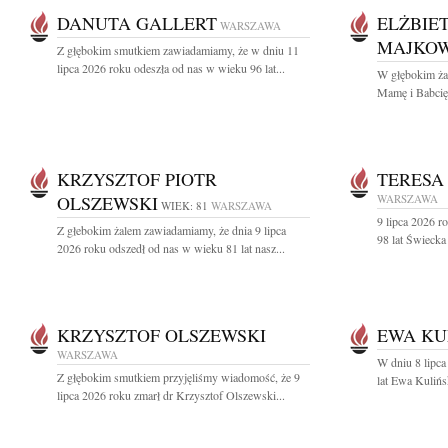
DANUTA GALLERT
ELŻBIE
WARSZAWA
MAJKO
Z głębokim smutkiem zawiadamiamy, że w dniu 11
lipca 2026 roku odeszła od nas w wieku 96 lat...
W głębokim ża
Mamę i Babcię
KRZYSZTOF PIOTR
TERESA
OLSZEWSKI
WARSZAWA
WIEK: 81
WARSZAWA
9 lipca 2026 r
Z głebokim żalem zawiadamiamy, że dnia 9 lipca
98 lat Świecka
2026 roku odszedł od nas w wieku 81 lat nasz...
KRZYSZTOF OLSZEWSKI
EWA KU
WARSZAWA
W dniu 8 lipca
Z głębokim smutkiem przyjęliśmy wiadomość, że 9
lat Ewa Kulińs
lipca 2026 roku zmarł dr Krzysztof Olszewski...