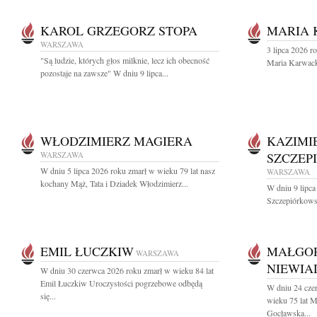
KAROL GRZEGORZ STOPA
MARIA
WARSZAWA
3 lipca 2026 r
"Są ludzie, których głos milknie, lecz ich obecność
Maria Karwac
pozostaje na zawsze" W dniu 9 lipca...
WŁODZIMIERZ MAGIERA
KAZIMI
WARSZAWA
SZCZEP
W dniu 5 lipca 2026 roku zmarł w wieku 79 lat nasz
WARSZAWA
kochany Mąż, Tata i Dziadek Włodzimierz...
W dniu 9 lipca
Szczepiórkowsk
EMIL ŁUCZKIW
MAŁGO
WARSZAWA
NIEWI
W dniu 30 czerwca 2026 roku zmarł w wieku 84 lat
Emil Łuczkiw Uroczystości pogrzebowe odbędą
W dniu 24 cze
się...
wieku 75 lat 
Gocławska...