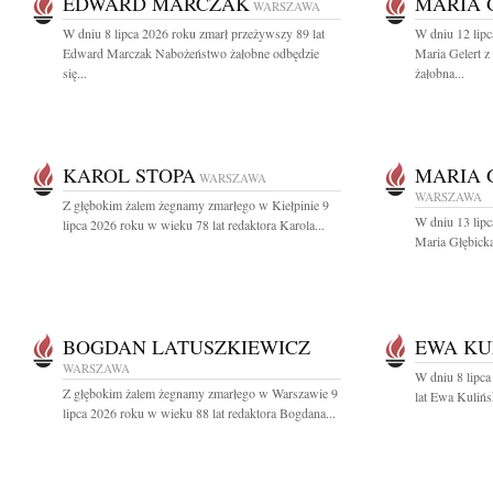
EDWARD MARCZAK
MARIA 
WARSZAWA
W dniu 8 lipca 2026 roku zmarł przeżywszy 89 lat
W dniu 12 lipc
Edward Marczak Nabożeństwo żałobne odbędzie
Maria Gelert 
się...
żałobna...
KAROL STOPA
MARIA 
WARSZAWA
WARSZAWA
Z głębokim żalem żegnamy zmarłego w Kiełpinie 9
W dniu 13 lipc
lipca 2026 roku w wieku 78 lat redaktora Karola...
Maria Głębicka
BOGDAN LATUSZKIEWICZ
EWA KU
WARSZAWA
W dniu 8 lipca
Z głębokim żalem żegnamy zmarłego w Warszawie 9
lat Ewa Kulińs
lipca 2026 roku w wieku 88 lat redaktora Bogdana...