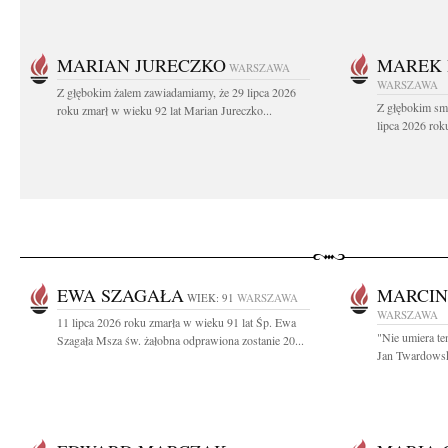
MARIAN JURECZKO
MAREK 
WARSZAWA
WARSZAWA
Z głębokim żalem zawiadamiamy, że 29 lipca 2026
Z głębokim sm
roku zmarł w wieku 92 lat Marian Jureczko...
lipca 2026 rok
EWA SZAGAŁA
MARCIN
WIEK: 91
WARSZAWA
WARSZAWA
11 lipca 2026 roku zmarła w wieku 91 lat Śp. Ewa
"Nie umiera te
Szagała Msza św. żałobna odprawiona zostanie 20...
Jan Twardowski