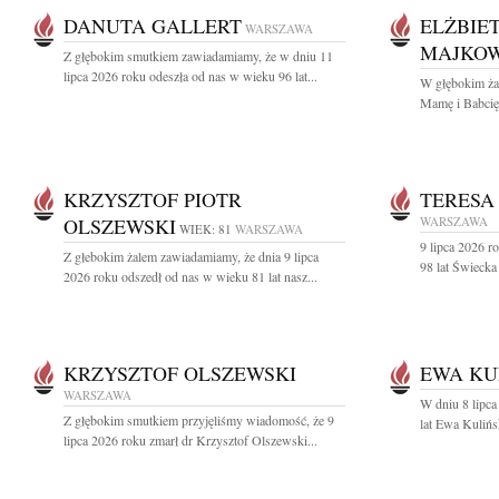
DANUTA GALLERT
ELŻBIE
WARSZAWA
MAJKO
Z głębokim smutkiem zawiadamiamy, że w dniu 11
lipca 2026 roku odeszła od nas w wieku 96 lat...
W głębokim ża
Mamę i Babcię
KRZYSZTOF PIOTR
TERESA
OLSZEWSKI
WARSZAWA
WIEK: 81
WARSZAWA
9 lipca 2026 r
Z głebokim żalem zawiadamiamy, że dnia 9 lipca
98 lat Świecka
2026 roku odszedł od nas w wieku 81 lat nasz...
KRZYSZTOF OLSZEWSKI
EWA KU
WARSZAWA
W dniu 8 lipca
Z głębokim smutkiem przyjęliśmy wiadomość, że 9
lat Ewa Kulińs
lipca 2026 roku zmarł dr Krzysztof Olszewski...