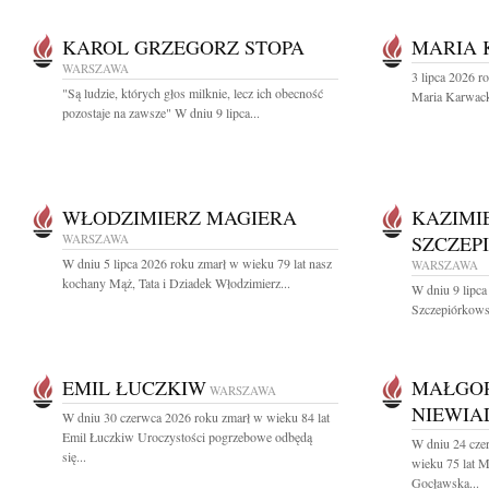
KAROL GRZEGORZ STOPA
MARIA
WARSZAWA
3 lipca 2026 r
"Są ludzie, których głos milknie, lecz ich obecność
Maria Karwac
pozostaje na zawsze" W dniu 9 lipca...
WŁODZIMIERZ MAGIERA
KAZIMI
WARSZAWA
SZCZEP
W dniu 5 lipca 2026 roku zmarł w wieku 79 lat nasz
WARSZAWA
kochany Mąż, Tata i Dziadek Włodzimierz...
W dniu 9 lipca
Szczepiórkowsk
EMIL ŁUCZKIW
MAŁGO
WARSZAWA
NIEWI
W dniu 30 czerwca 2026 roku zmarł w wieku 84 lat
Emil Łuczkiw Uroczystości pogrzebowe odbędą
W dniu 24 cze
się...
wieku 75 lat 
Gocławska...