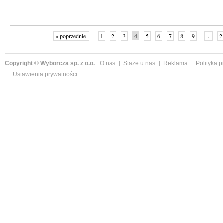
« poprzednie
1
2
3
4
5
6
7
8
9
...
2
Copyright © Wyborcza sp. z o.o.
O nas
Staże u nas
Reklama
Polityka 
Ustawienia prywatności