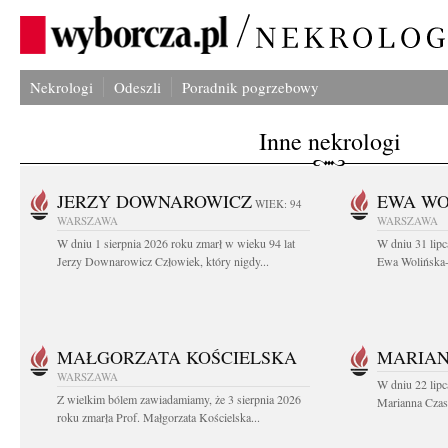
Nekrologi
Odeszli
Poradnik pogrzebowy
Inne nekrologi
JERZY DOWNAROWICZ
EWA WO
WIEK: 94
WARSZAWA
WARSZAWA
W dniu 1 sierpnia 2026 roku zmarł w wieku 94 lat
W dniu 31 lipc
Jerzy Downarowicz Człowiek, który nigdy...
Ewa Wolińska-W
MAŁGORZATA KOŚCIELSKA
MARIAN
WARSZAWA
W dniu 22 lipc
Z wielkim bólem zawiadamiamy, że 3 sierpnia 2026
Marianna Czas
roku zmarła Prof. Małgorzata Kościelska...