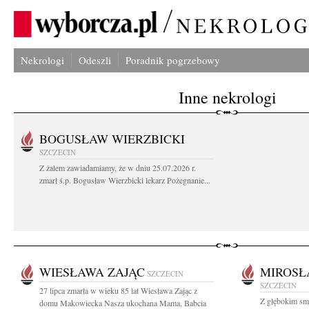
Nekrologi
Odeszli
Poradnik pogrzebowy
Inne nekrologi
BOGUSŁAW WIERZBICKI
SZCZECIN
Z żalem zawiadamiamy, że w dniu 25.07.2026 r.
zmarł ś.p. Bogusław Wierzbicki lekarz Pożegnanie...
WIESŁAWA ZAJĄC
MIROSŁ
SZCZECIN
SZCZECIN
27 lipca zmarła w wieku 85 lat Wiesława Zając z
Z głębokim smu
domu Makowiecka Nasza ukochana Mama, Babcia