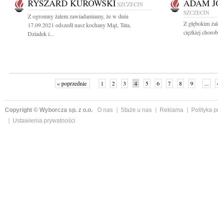
RYSZARD KUROWSKI
ADAM J
SZCZECIN
SZCZECIN
Z ogromny żalem zawiadamiamy, że w dniu
Z głębokim żal
17.09.2021 odszedł nasz kochany Mąż, Tata,
ciężkiej choro
Dziadek i...
« poprzednie
1
2
3
4
5
6
7
8
9
...
Copyright © Wyborcza sp. z o.o.
O nas
Staże u nas
Reklama
Polityka 
Ustawienia prywatności