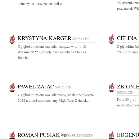
26 stycznia zm
pełna życia, teraz została tylko...
pradziadek Wł
KRYSTYNA KARGER
CELINA
SZCZECIN
Z głębokim żalem zawiadamiamy,że w dniu 18
Z głębokim żal
stycznia 2022 r, zmarła nasz ukochana Mama i
2022 r. zmarła
Babcia...
PAWEŁ ZAJĄC
ZBIGNI
SZCZECIN
SZCZECIN
Z głębokim żalem zawiadamiamy, że dnia 5 stycznia
Dnia 29 grudni
2022 r. zmarł nasz kochany Mąż, Tata, Dziadek...
nagle Zbigniew
ROMAN PUSIAK
EUGENI
WIEK: 87
SZCZECIN