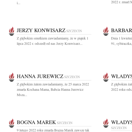
2022 r. zmarł 
i...
JERZY KONWISARZ
BARBAR
SZCZECIN
Z głębokim smutkiem zawiadamiamy, że w piątek 1
Dnia 1 kwietni
lipca 2022 r. odszedł od nas Jerzy Konwisarz...
91, sybiraczka
HANNA JUREWICZ
WŁADYS
SZCZECIN
Z głębokim żalem zawiadamiamy, że 25 marca 2022
Z głębokim żal
zmarła Kochana Mama, Babcia Hanna Jurewicz
2022 roku odsz
Msza...
BOGNA MAREK
WŁADYS
SZCZECIN
SZCZECIN
9 lutego 2022 roku zmarła Bogna Marek zawsze tak