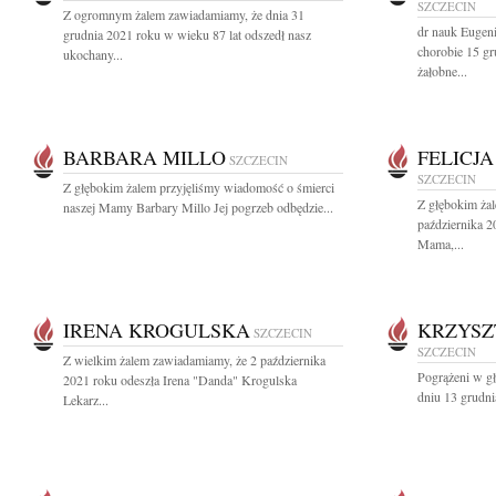
SZCZECIN
Z ogromnym żalem zawiadamiamy, że dnia 31
dr nauk Eugen
grudnia 2021 roku w wieku 87 lat odszedł nasz
chorobie 15 g
ukochany...
żałobne...
BARBARA MILLO
FELICJ
SZCZECIN
SZCZECIN
Z głębokim żalem przyjęliśmy wiadomość o śmierci
Z głębokim ża
naszej Mamy Barbary Millo Jej pogrzeb odbędzie...
października 2
Mama,...
IRENA KROGULSKA
KRZYSZ
SZCZECIN
SZCZECIN
Z wielkim żalem zawiadamiamy, że 2 października
Pogrążeni w g
2021 roku odeszła Irena "Danda" Krogulska
dniu 13 grudni
Lekarz...