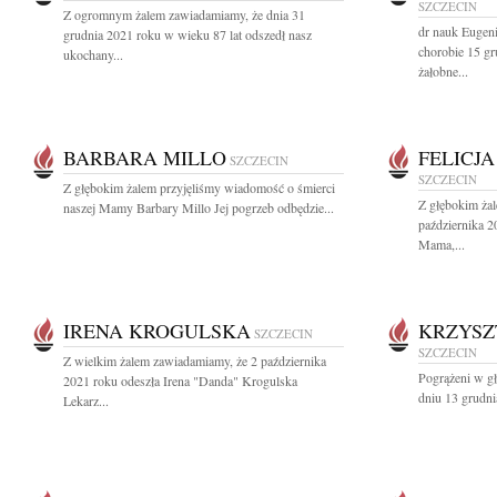
SZCZECIN
Z ogromnym żalem zawiadamiamy, że dnia 31
dr nauk Eugen
grudnia 2021 roku w wieku 87 lat odszedł nasz
chorobie 15 g
ukochany...
żałobne...
BARBARA MILLO
FELICJ
SZCZECIN
SZCZECIN
Z głębokim żalem przyjęliśmy wiadomość o śmierci
Z głębokim ża
naszej Mamy Barbary Millo Jej pogrzeb odbędzie...
października 2
Mama,...
IRENA KROGULSKA
KRZYSZ
SZCZECIN
SZCZECIN
Z wielkim żalem zawiadamiamy, że 2 października
Pogrążeni w g
2021 roku odeszła Irena "Danda" Krogulska
dniu 13 grudni
Lekarz...