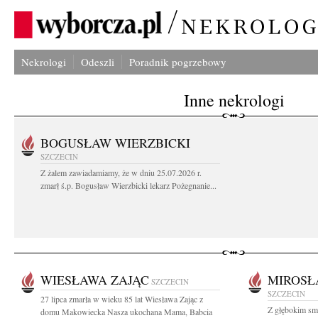
Nekrologi
Odeszli
Poradnik pogrzebowy
Inne nekrologi
BOGUSŁAW WIERZBICKI
SZCZECIN
Z żalem zawiadamiamy, że w dniu 25.07.2026 r.
zmarł ś.p. Bogusław Wierzbicki lekarz Pożegnanie...
WIESŁAWA ZAJĄC
MIROSŁ
SZCZECIN
SZCZECIN
27 lipca zmarła w wieku 85 lat Wiesława Zając z
Z głębokim smu
domu Makowiecka Nasza ukochana Mama, Babcia