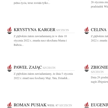
26 stycznia zm
pełna życia, teraz została tylko...
pradziadek Wł
KRYSTYNA KARGER
CELINA
SZCZECIN
Z głębokim żalem zawiadamiamy,że w dniu 18
Z głębokim żal
stycznia 2022 r, zmarła nasz ukochana Mama i
2022 r. zmarła
Babcia...
PAWEŁ ZAJĄC
ZBIGNI
SZCZECIN
SZCZECIN
Z głębokim żalem zawiadamiamy, że dnia 5 stycznia
Dnia 29 grudni
2022 r. zmarł nasz kochany Mąż, Tata, Dziadek...
nagle Zbigniew
ROMAN PUSIAK
EUGENI
WIEK: 87
SZCZECIN