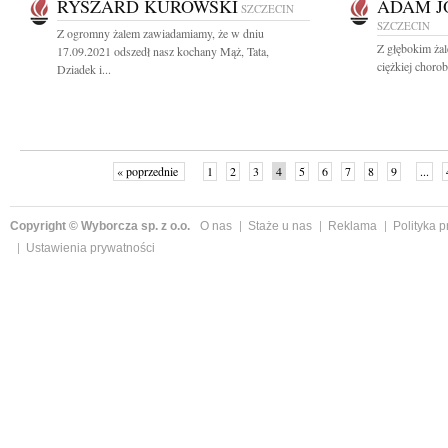
RYSZARD KUROWSKI
ADAM J
SZCZECIN
SZCZECIN
Z ogromny żalem zawiadamiamy, że w dniu
Z głębokim żal
17.09.2021 odszedł nasz kochany Mąż, Tata,
ciężkiej choro
Dziadek i...
« poprzednie
1
2
3
4
5
6
7
8
9
...
Copyright © Wyborcza sp. z o.o.
O nas
Staże u nas
Reklama
Polityka 
Ustawienia prywatności