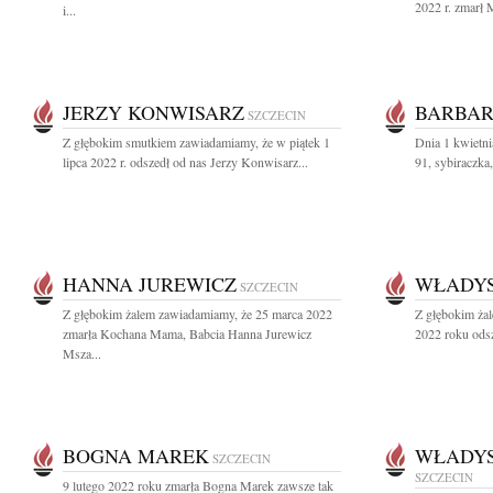
2022 r. zmarł 
i...
JERZY KONWISARZ
BARBAR
SZCZECIN
Z głębokim smutkiem zawiadamiamy, że w piątek 1
Dnia 1 kwietni
lipca 2022 r. odszedł od nas Jerzy Konwisarz...
91, sybiraczka
HANNA JUREWICZ
WŁADYS
SZCZECIN
Z głębokim żalem zawiadamiamy, że 25 marca 2022
Z głębokim żal
zmarła Kochana Mama, Babcia Hanna Jurewicz
2022 roku odsz
Msza...
BOGNA MAREK
WŁADYS
SZCZECIN
SZCZECIN
9 lutego 2022 roku zmarła Bogna Marek zawsze tak