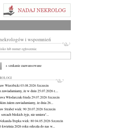
 nekrologów i wspomnień
wisko lub numer ogłoszenia:
+ szukanie zaawansowane
KROLOGI
aw Wierzbicki
03.08.2026
Szczecin
m zawiadamiamy, że w dniu 25.07.2026 r....
awa Włodarczak-Siuda
29.07.2026
Szczecin
okim żalem zawiadamiamy, że dnia 26...
aw Strabel
wiek: 90
20.07.2026
Szczecin
sercach bliskich żyje, nie umiera"...
Nekanda-Trepka
wiek: 80
04.05.2026
Szczecin
6 kwietnia 2026 roku odeszła do nas w...