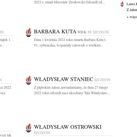
2022 r. zmarł Mirosław Zrodowski Odszedł od...
Laura 
Z żale
+ więc
BARBARA KUTA
IN
WIEK: 91
SZCZECIN
iątek 1
Dnia 1 kwietnia 2022 roku zmarła Barbara Kuta l.
...
91, sybiraczka, wspaniały człowiek o wielkim...
WŁADYSŁAW STANIEC
N
SZCZECIN
ca 2022
Z głębokim żalem zawiadamiamy, że dnia 27 lutego
wicz
2022 roku odszedł nasz ukochany Tata Władysław...
WŁADYSŁAW OSTROWSKI
SZCZECIN
wsze tak