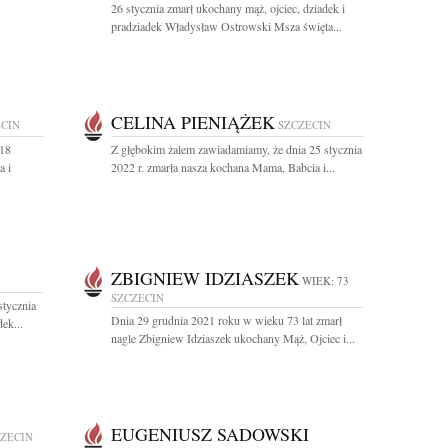
26 stycznia zmarł ukochany mąż, ojciec, dziadek i
pradziadek Władysław Ostrowski Msza święta...
CELINA PIENIĄŻEK
ECIN
SZCZECIN
 18
Z głębokim żalem zawiadamiamy, że dnia 25 stycznia
a i
2022 r. zmarła nasza kochana Mama, Babcia i...
ZBIGNIEW IDZIASZEK
WIEK: 73
SZCZECIN
stycznia
Dnia 29 grudnia 2021 roku w wieku 73 lat zmarł
ek...
nagle Zbigniew Idziaszek ukochany Mąż, Ojciec i...
EUGENIUSZ SADOWSKI
ZECIN