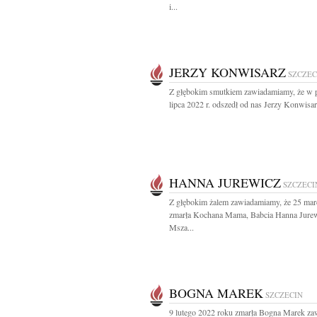
i...
JERZY KONWISARZ
SZCZEC
Z głębokim smutkiem zawiadamiamy, że w p
lipca 2022 r. odszedł od nas Jerzy Konwisarz
HANNA JUREWICZ
SZCZECI
Z głębokim żalem zawiadamiamy, że 25 mar
zmarła Kochana Mama, Babcia Hanna Jure
Msza...
BOGNA MAREK
SZCZECIN
9 lutego 2022 roku zmarła Bogna Marek za