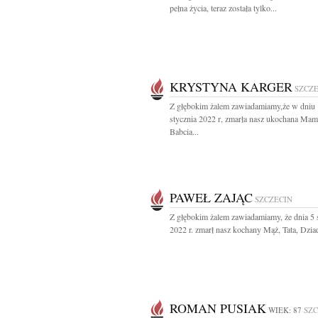
pełna życia, teraz została tylko...
KRYSTYNA KARGER
SZCZ
Z głębokim żalem zawiadamiamy,że w dniu
stycznia 2022 r, zmarła nasz ukochana Mam
Babcia...
PAWEŁ ZAJĄC
SZCZECIN
Z głębokim żalem zawiadamiamy, że dnia 5 
2022 r. zmarł nasz kochany Mąż, Tata, Dziad
ROMAN PUSIAK
WIEK: 87
SZC