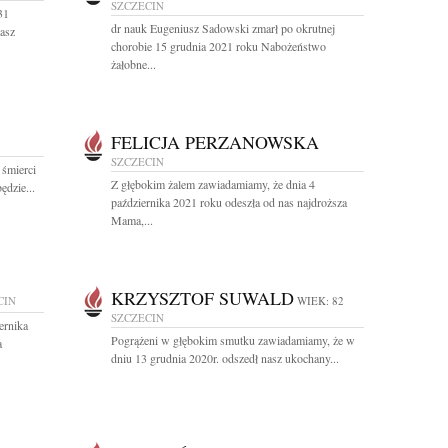
SZCZECIN
31
dr nauk Eugeniusz Sadowski zmarł po okrutnej
nasz
chorobie 15 grudnia 2021 roku Nabożeństwo
żałobne...
FELICJA PERZANOWSKA
SZCZECIN
 śmierci
Z głębokim żalem zawiadamiamy, że dnia 4
ędzie...
października 2021 roku odeszła od nas najdroższa
Mama,...
KRZYSZTOF SUWALD
CIN
WIEK: 82
SZCZECIN
ernika
Pogrążeni w głębokim smutku zawiadamiamy, że w
a
dniu 13 grudnia 2020r. odszedł nasz ukochany...