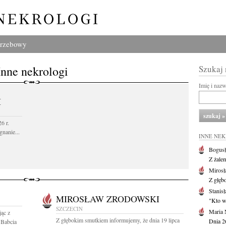
grzebowy
Inne nekrologi
Szukaj
Imię i naz
I
6 r.
gnanie...
INNE NE
Bogusł
Z żale
Mirosł
Z głęb
Stanisł
MIROSŁAW ZRODOWSKI
"Kto w 
SZCZECIN
Maria 
jąc z
Z głębokim smutkiem informujemy, że dnia 19 lipca
Dnia 2
Babcia