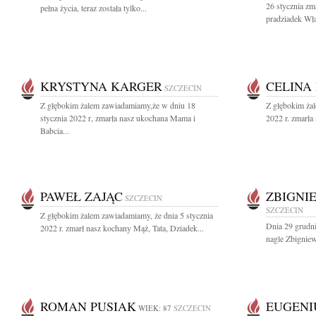
26 stycznia zm
pełna życia, teraz została tylko...
pradziadek Wł
KRYSTYNA KARGER
CELINA
SZCZECIN
Z głębokim żalem zawiadamiamy,że w dniu 18
Z głębokim żal
stycznia 2022 r, zmarła nasz ukochana Mama i
2022 r. zmarła
Babcia...
PAWEŁ ZAJĄC
ZBIGNI
SZCZECIN
SZCZECIN
Z głębokim żalem zawiadamiamy, że dnia 5 stycznia
Dnia 29 grudni
2022 r. zmarł nasz kochany Mąż, Tata, Dziadek...
nagle Zbigniew
ROMAN PUSIAK
EUGENI
WIEK: 87
SZCZECIN