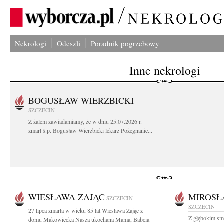
Nekrologi
Odeszli
Poradnik pogrzebowy
Inne nekrologi
BOGUSŁAW WIERZBICKI
SZCZECIN
Z żalem zawiadamiamy, że w dniu 25.07.2026 r.
zmarł ś.p. Bogusław Wierzbicki lekarz Pożegnanie...
WIESŁAWA ZAJĄC
MIROSŁ
SZCZECIN
SZCZECIN
27 lipca zmarła w wieku 85 lat Wiesława Zając z
Z głębokim smu
domu Makowiecka Nasza ukochana Mama, Babcia