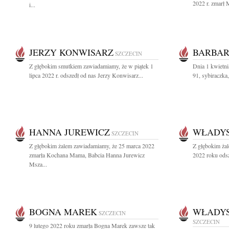
2022 r. zmarł 
i...
JERZY KONWISARZ
BARBAR
SZCZECIN
Z głębokim smutkiem zawiadamiamy, że w piątek 1
Dnia 1 kwietni
lipca 2022 r. odszedł od nas Jerzy Konwisarz...
91, sybiraczka
HANNA JUREWICZ
WŁADYS
SZCZECIN
Z głębokim żalem zawiadamiamy, że 25 marca 2022
Z głębokim żal
zmarła Kochana Mama, Babcia Hanna Jurewicz
2022 roku odsz
Msza...
BOGNA MAREK
WŁADYS
SZCZECIN
SZCZECIN
9 lutego 2022 roku zmarła Bogna Marek zawsze tak