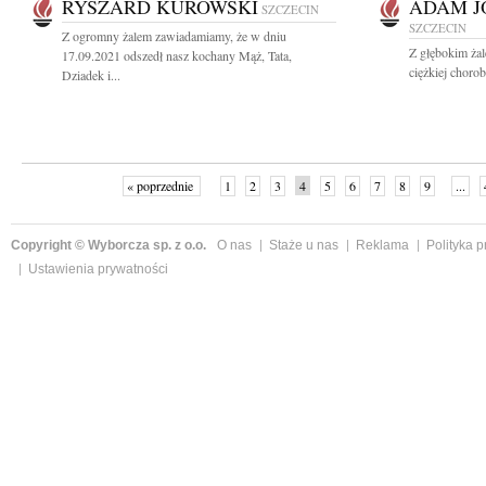
RYSZARD KUROWSKI
ADAM J
SZCZECIN
SZCZECIN
Z ogromny żalem zawiadamiamy, że w dniu
Z głębokim żal
17.09.2021 odszedł nasz kochany Mąż, Tata,
ciężkiej choro
Dziadek i...
« poprzednie
1
2
3
4
5
6
7
8
9
...
Copyright © Wyborcza sp. z o.o.
O nas
Staże u nas
Reklama
Polityka 
Ustawienia prywatności