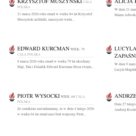
KRZYSZTOF MUSZYŃSKI
ALICJA
CAŁA
POLSKA
W dniu 21 mar
21 marca 2026 roku zmarł w wieku 84 lat Krzysztof
Mama Adwokat A
Muszyński architekt, nauczyciel wielu...
EDWARD KURCMAN
LUCYL
WIEK: 79
CAŁA POLSKA
ZAPAŚN
8 marca 2026 roku zmarł w wieku 79 lat ukochany
W dniu 9 marc
Mąż, Tata i Dziadek Edward Kurcman Msza święta...
Lucyla Magdal
PIOTR WYSOCKI
ANDRZE
WIEK: 64
CAŁA
POLSKA
Dnia 27 lutego
Ze smutkiem zawiadamiamy, że w dniu 4 lutego 2026
Andrzej Kosińs
w wieku 64 lat zmarł nasz brat wujeczny Piotr...