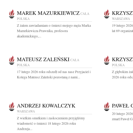
MAREK MAZURKIEWICZ
KRZYSZ
CAŁA
POLSKA
WARSZAWA
Z żalem zawiadamiam o śmierci mojego męża Marka
19 lutego 202
Mazurkiewicza Prawnika, profesora
lat 69 organiza
akademickiego,...
MATEUSZ ZALEŃSKI
KRZYSZ
CAŁA
POLSKA
POLSKA
17 lutego 2026 roku odszedł od nas nasz Przyjaciel i
Z głębokim ża
Kolega Mateusz Zaleński pozostaną z nami...
2026 roku odsz
ANDRZEJ KOWALCZYK
PAWEŁ 
WARSZAWA
20 lutego 2026 
Z wielkim smutkiem i zaskoczeniem przyjęliśmy
zmarł Paweł Gru
wiadomość o śmierci 18 lutego 2026 roku
Andrzeja...