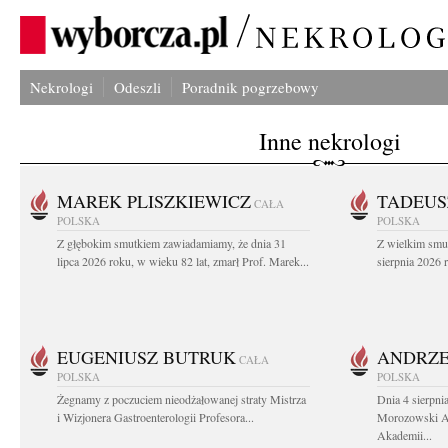
Nekrologi
Odeszli
Poradnik pogrzebowy
Inne nekrologi
MAREK PLISZKIEWICZ
TADEUS
CAŁA
POLSKA
POLSKA
Z głębokim smutkiem zawiadamiamy, że dnia 31
Z wielkim smu
lipca 2026 roku, w wieku 82 lat, zmarł Prof. Marek...
sierpnia 2026 r
EUGENIUSZ BUTRUK
ANDRZE
CAŁA
POLSKA
POLSKA
Żegnamy z poczuciem nieodżałowanej straty Mistrza
Dnia 4 sierpni
i Wizjonera Gastroenterologii Profesora...
Morozowski Ab
Akademii...