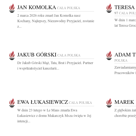
JAN KOMOLKA
TERESA
CAŁA POLSKA
97
CAŁA POL
2 marca 2026 roku zmarł Jan Komolka nasz
W dniu 1 marc
Kochany, Najlepszy, Niezawodny Przyjaciel, zostanie
lat Teresa Gro
z...
JAKUB GÓRSKI
ADAM 
CAŁA POLSKA
POLSKA
Dr Jakub Górski Mąż, Tata, Brat i Przyjaciel. Partner
Zawiadamiamy z
i współzałożyciel kancelarii...
Pracowników f
EWA ŁUKASIEWICZ
MAREK 
CAŁA POLSKA
W dniu 23 lutego w Le Mans zmarła Ewa
Z głębokim żal
Łukasiewicz z domu Makarczyk Msza święta w Jej
chorobie przeż
intencji...