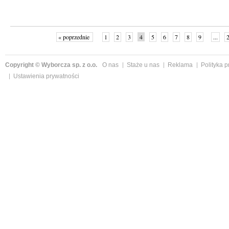
« poprzednie
1
2
3
4
5
6
7
8
9
...
Copyright © Wyborcza sp. z o.o.
O nas
Staże u nas
Reklama
Polityka 
Ustawienia prywatności