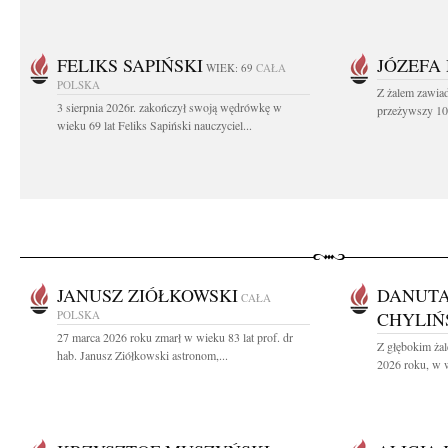
FELIKS SAPIŃSKI
JÓZEFA
WIEK: 69
CAŁA
POLSKA
Z żalem zawiad
3 sierpnia 2026r. zakończył swoją wędrówkę w
przeżywszy 104
wieku 69 lat Feliks Sapiński nauczyciel...
JANUSZ ZIÓŁKOWSKI
DANUTA
CAŁA
POLSKA
CHYLIŃ
27 marca 2026 roku zmarł w wieku 83 lat prof. dr
Z głębokim żal
hab. Janusz Ziółkowski astronom,...
2026 roku, w w