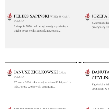
FELIKS SAPIŃSKI
JÓZEFA
WIEK: 69
CAŁA
POLSKA
Z żalem zawiad
3 sierpnia 2026r. zakończył swoją wędrówkę w
przeżywszy 104
wieku 69 lat Feliks Sapiński nauczyciel...
JANUSZ ZIÓŁKOWSKI
DANUTA
CAŁA
POLSKA
CHYLIŃ
27 marca 2026 roku zmarł w wieku 83 lat prof. dr
Z głębokim żal
hab. Janusz Ziółkowski astronom,...
2026 roku, w w