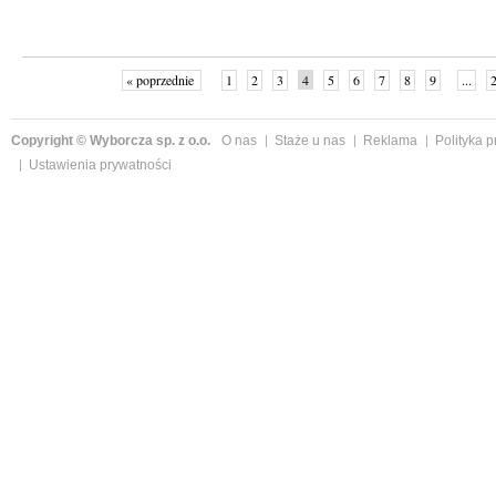
« poprzednie
1
2
3
4
5
6
7
8
9
...
Copyright © Wyborcza sp. z o.o.
O nas
Staże u nas
Reklama
Polityka 
Ustawienia prywatności