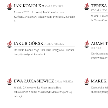
JAN KOMOLKA
TERESA
CAŁA POLSKA
97
CAŁA POL
2 marca 2026 roku zmarł Jan Komolka nasz
W dniu 1 marc
Kochany, Najlepszy, Niezawodny Przyjaciel, zostanie
lat Teresa Gro
z...
JAKUB GÓRSKI
ADAM 
CAŁA POLSKA
POLSKA
Dr Jakub Górski Mąż, Tata, Brat i Przyjaciel. Partner
Zawiadamiamy z
i współzałożyciel kancelarii...
Pracowników f
EWA ŁUKASIEWICZ
MAREK 
CAŁA POLSKA
W dniu 23 lutego w Le Mans zmarła Ewa
Z głębokim żal
Łukasiewicz z domu Makarczyk Msza święta w Jej
chorobie przeż
intencji...