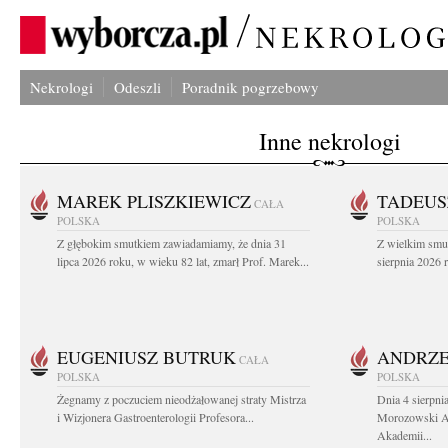
Nekrologi
Odeszli
Poradnik pogrzebowy
Inne nekrologi
MAREK PLISZKIEWICZ
TADEUS
CAŁA
POLSKA
POLSKA
Z głębokim smutkiem zawiadamiamy, że dnia 31
Z wielkim smu
lipca 2026 roku, w wieku 82 lat, zmarł Prof. Marek...
sierpnia 2026 r
EUGENIUSZ BUTRUK
ANDRZE
CAŁA
POLSKA
POLSKA
Żegnamy z poczuciem nieodżałowanej straty Mistrza
Dnia 4 sierpni
i Wizjonera Gastroenterologii Profesora...
Morozowski Ab
Akademii...