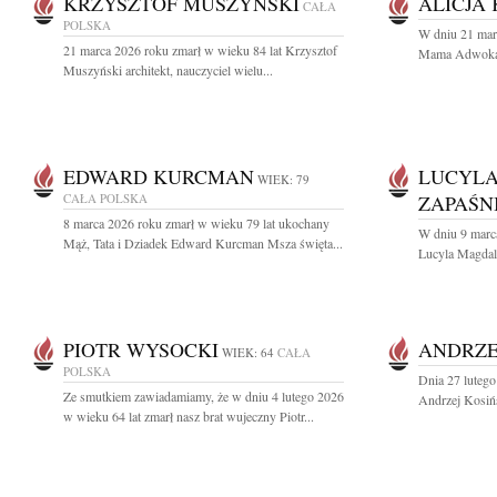
KRZYSZTOF MUSZYŃSKI
ALICJA
CAŁA
POLSKA
W dniu 21 mar
21 marca 2026 roku zmarł w wieku 84 lat Krzysztof
Mama Adwokat A
Muszyński architekt, nauczyciel wielu...
EDWARD KURCMAN
LUCYL
WIEK: 79
CAŁA POLSKA
ZAPAŚN
8 marca 2026 roku zmarł w wieku 79 lat ukochany
W dniu 9 marc
Mąż, Tata i Dziadek Edward Kurcman Msza święta...
Lucyla Magdal
PIOTR WYSOCKI
ANDRZE
WIEK: 64
CAŁA
POLSKA
Dnia 27 lutego
Ze smutkiem zawiadamiamy, że w dniu 4 lutego 2026
Andrzej Kosińs
w wieku 64 lat zmarł nasz brat wujeczny Piotr...