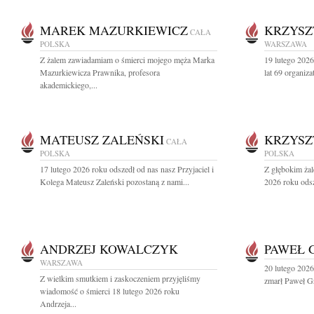
MAREK MAZURKIEWICZ
KRZYSZ
CAŁA
POLSKA
WARSZAWA
Z żalem zawiadamiam o śmierci mojego męża Marka
19 lutego 202
Mazurkiewicza Prawnika, profesora
lat 69 organiza
akademickiego,...
MATEUSZ ZALEŃSKI
KRZYSZ
CAŁA
POLSKA
POLSKA
17 lutego 2026 roku odszedł od nas nasz Przyjaciel i
Z głębokim ża
Kolega Mateusz Zaleński pozostaną z nami...
2026 roku odsz
ANDRZEJ KOWALCZYK
PAWEŁ 
WARSZAWA
20 lutego 2026 
Z wielkim smutkiem i zaskoczeniem przyjęliśmy
zmarł Paweł Gru
wiadomość o śmierci 18 lutego 2026 roku
Andrzeja...