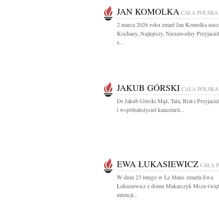
JAN KOMOLKA
CAŁA POLSKA
2 marca 2026 roku zmarł Jan Komolka nasz
Kochany, Najlepszy, Niezawodny Przyjaciel,
z...
JAKUB GÓRSKI
CAŁA POLSKA
Dr Jakub Górski Mąż, Tata, Brat i Przyjaciel
i współzałożyciel kancelarii...
EWA ŁUKASIEWICZ
CAŁA 
W dniu 23 lutego w Le Mans zmarła Ewa
Łukasiewicz z domu Makarczyk Msza święt
intencji...