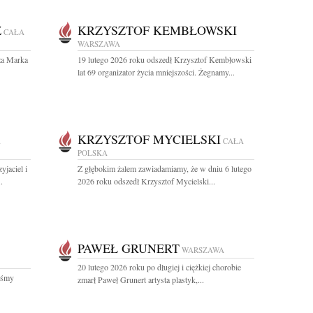
Z
KRZYSZTOF KEMBŁOWSKI
CAŁA
WARSZAWA
ża Marka
19 lutego 2026 roku odszedł Krzysztof Kembłowski
lat 69 organizator życia mniejszości. Żegnamy...
KRZYSZTOF MYCIELSKI
A
CAŁA
POLSKA
yjaciel i
Z głębokim żalem zawiadamiamy, że w dniu 6 lutego
.
2026 roku odszedł Krzysztof Mycielski...
PAWEŁ GRUNERT
WARSZAWA
20 lutego 2026 roku po długiej i ciężkiej chorobie
iśmy
zmarł Paweł Grunert artysta plastyk,...