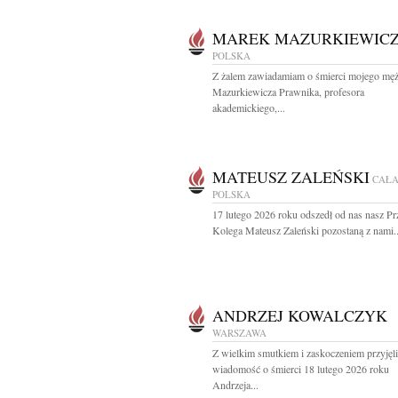
MAREK MAZURKIEWIC
POLSKA
Z żalem zawiadamiam o śmierci mojego mę
Mazurkiewicza Prawnika, profesora
akademickiego,...
MATEUSZ ZALEŃSKI
CAŁ
POLSKA
17 lutego 2026 roku odszedł od nas nasz Prz
Kolega Mateusz Zaleński pozostaną z nami..
ANDRZEJ KOWALCZYK
WARSZAWA
Z wielkim smutkiem i zaskoczeniem przyjęl
wiadomość o śmierci 18 lutego 2026 roku
Andrzeja...