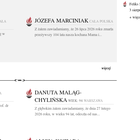
Feliks
3 sierp
+ więc
JÓZEFA MARCINIAK
AŁA
CAŁA POLSKA
Z żalem zawiadamiamy, że 26 lipca 2026 roku zmarła
kę w
przeżywszy 104 lata nasza kochana Mama i...
więcej
DANUTA MALĄG-
A
CHYLIŃSKA
WIEK: 94
WARSZAWA
of. dr
Z głębokim żalem zawiadamiamy, że dnia 27 lutego
2026 roku, w wieku 94 lat, odeszła od nas...