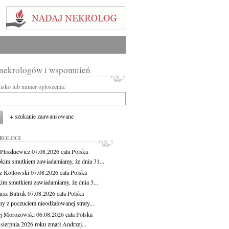
 nekrologów i wspomnień
wisko lub numer ogłoszenia:
+ szukanie zaawansowane
KROLOGI
Pliszkiewicz
07.08.2026
cała Polska
okim smutkiem zawiadamiamy, że dnia 31...
z Kotłowski
07.08.2026
cała Polska
kim smutkiem zawiadamiamy, że dnia 3...
usz Butruk
07.08.2026
cała Polska
y z poczuciem nieodżałowanej straty...
j Morozowski
06.08.2026
cała Polska
sierpnia 2026 roku zmarł Andrzej...