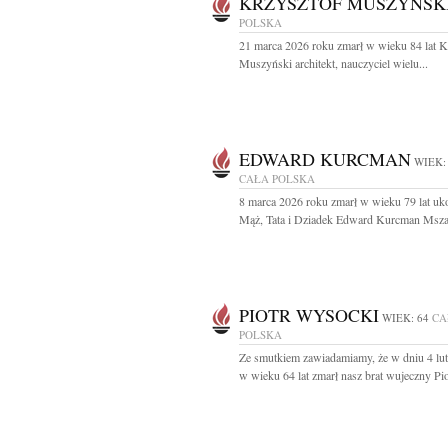
KRZYSZTOF MUSZYŃSK
POLSKA
21 marca 2026 roku zmarł w wieku 84 lat K
Muszyński architekt, nauczyciel wielu...
EDWARD KURCMAN
WIEK:
CAŁA POLSKA
8 marca 2026 roku zmarł w wieku 79 lat u
Mąż, Tata i Dziadek Edward Kurcman Msza 
PIOTR WYSOCKI
WIEK: 64
CA
POLSKA
Ze smutkiem zawiadamiamy, że w dniu 4 lu
w wieku 64 lat zmarł nasz brat wujeczny Piot