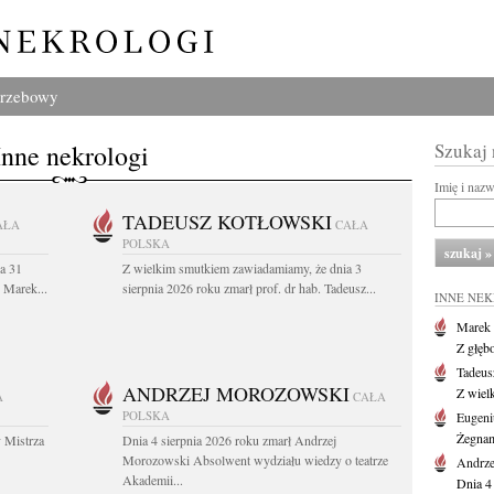
grzebowy
Inne nekrologi
Szukaj
Imię i naz
TADEUSZ KOTŁOWSKI
AŁA
CAŁA
POLSKA
a 31
Z wielkim smutkiem zawiadamiamy, że dnia 3
. Marek...
sierpnia 2026 roku zmarł prof. dr hab. Tadeusz...
INNE NE
Marek 
Z głęb
Tadeus
ANDRZEJ MOROZOWSKI
Z wiel
A
CAŁA
POLSKA
Eugeni
Żegnam
 Mistrza
Dnia 4 sierpnia 2026 roku zmarł Andrzej
Morozowski Absolwent wydziału wiedzy o teatrze
Andrze
Akademii...
Dnia 4 