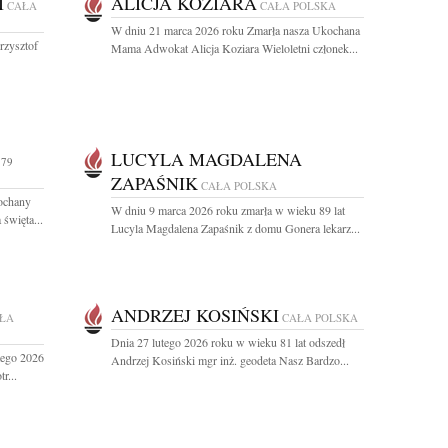
I
ALICJA KOZIARA
CAŁA
CAŁA POLSKA
W dniu 21 marca 2026 roku Zmarła nasza Ukochana
rzysztof
Mama Adwokat Alicja Koziara Wieloletni członek...
LUCYLA MAGDALENA
 79
ZAPAŚNIK
CAŁA POLSKA
kochany
W dniu 9 marca 2026 roku zmarła w wieku 89 lat
święta...
Lucyla Magdalena Zapaśnik z domu Gonera lekarz...
ANDRZEJ KOSIŃSKI
ŁA
CAŁA POLSKA
Dnia 27 lutego 2026 roku w wieku 81 lat odszedł
tego 2026
Andrzej Kosiński mgr inż. geodeta Nasz Bardzo...
r...