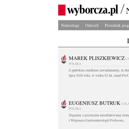
Nekrologi
Odeszli
Poradnik po
MAREK PLISZKIEWICZ
C
POLSKA
Z głębokim smutkiem zawiadamiamy, że dni
lipca 2026 roku, w wieku 82 lat, zmarł Prof
EUGENIUSZ BUTRUK
CAŁ
POLSKA
Żegnamy z poczuciem nieodżałowanej straty
i Wizjonera Gastroenterologii Profesora...