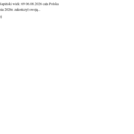
 Sapiński
wiek: 69
06.08.2026
cała Polska
nia 2026r. zakończył swoją...
ej