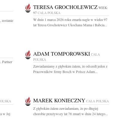
TERESA GROCHOLEWICZ
WIEK:
97
CAŁA POLSKA
W dniu 1 marca 2026 roku zmarła nagle w wieku 97
 zostanie
lat Teresa Grocholewicz Ukochana Mama i Babcia...
ADAM TOMPOROWSKI
CAŁA
POLSKA
. Partner
Zawiadamiamy z głębokim żalem, że odszedł jeden z
Pracowników firmy Bosch w Polsce Adam...
MAREK KONIECZNY
POLSKA
CAŁA POLSKA
Z głębokim żalem zawiadamiam, że po długiej
a w Jej
chorobie przeżywszy lat 78 zmarł w dniu 24 lutego...