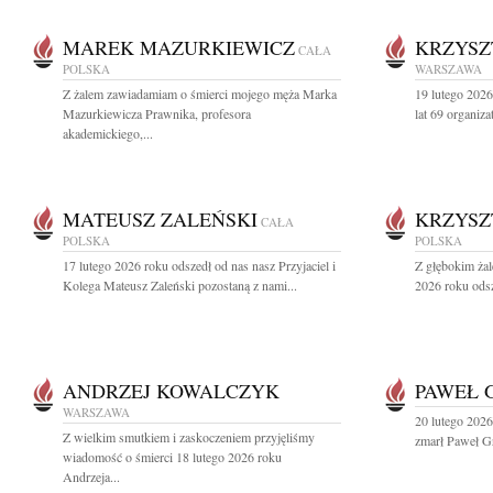
MAREK MAZURKIEWICZ
KRZYSZ
CAŁA
POLSKA
WARSZAWA
Z żalem zawiadamiam o śmierci mojego męża Marka
19 lutego 202
Mazurkiewicza Prawnika, profesora
lat 69 organiza
akademickiego,...
MATEUSZ ZALEŃSKI
KRZYSZ
CAŁA
POLSKA
POLSKA
17 lutego 2026 roku odszedł od nas nasz Przyjaciel i
Z głębokim ża
Kolega Mateusz Zaleński pozostaną z nami...
2026 roku odsz
ANDRZEJ KOWALCZYK
PAWEŁ 
WARSZAWA
20 lutego 2026 
Z wielkim smutkiem i zaskoczeniem przyjęliśmy
zmarł Paweł Gru
wiadomość o śmierci 18 lutego 2026 roku
Andrzeja...