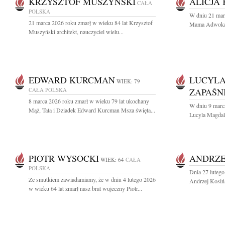
KRZYSZTOF MUSZYŃSKI
ALICJA
CAŁA
POLSKA
W dniu 21 mar
21 marca 2026 roku zmarł w wieku 84 lat Krzysztof
Mama Adwokat A
Muszyński architekt, nauczyciel wielu...
EDWARD KURCMAN
LUCYL
WIEK: 79
CAŁA POLSKA
ZAPAŚN
8 marca 2026 roku zmarł w wieku 79 lat ukochany
W dniu 9 marc
Mąż, Tata i Dziadek Edward Kurcman Msza święta...
Lucyla Magdal
PIOTR WYSOCKI
ANDRZE
WIEK: 64
CAŁA
POLSKA
Dnia 27 lutego
Ze smutkiem zawiadamiamy, że w dniu 4 lutego 2026
Andrzej Kosińs
w wieku 64 lat zmarł nasz brat wujeczny Piotr...