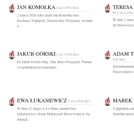
JAN KOMOLKA
TERESA
CAŁA POLSKA
97
CAŁA POL
2 marca 2026 roku zmarł Jan Komolka nasz
W dniu 1 marc
Kochany, Najlepszy, Niezawodny Przyjaciel, zostanie
lat Teresa Gro
z...
JAKUB GÓRSKI
ADAM 
CAŁA POLSKA
POLSKA
Dr Jakub Górski Mąż, Tata, Brat i Przyjaciel. Partner
Zawiadamiamy z
i współzałożyciel kancelarii...
Pracowników f
EWA ŁUKASIEWICZ
MAREK 
CAŁA POLSKA
W dniu 23 lutego w Le Mans zmarła Ewa
Z głębokim żal
Łukasiewicz z domu Makarczyk Msza święta w Jej
chorobie przeż
intencji...