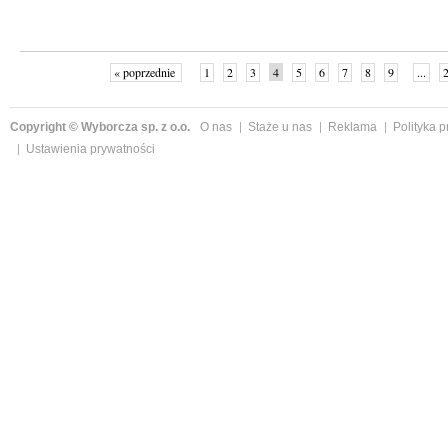
« poprzednie
1
2
3
4
5
6
7
8
9
...
Copyright © Wyborcza sp. z o.o.
O nas
Staże u nas
Reklama
Polityka 
Ustawienia prywatności