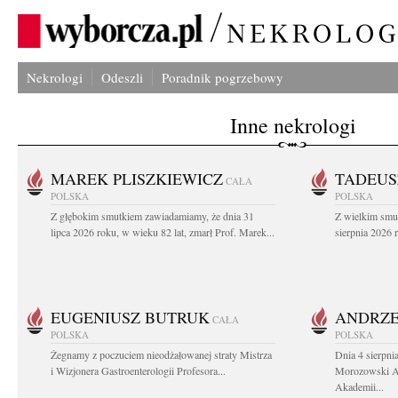
Nekrologi
Odeszli
Poradnik pogrzebowy
Inne nekrologi
MAREK PLISZKIEWICZ
TADEUS
CAŁA
POLSKA
POLSKA
Z głębokim smutkiem zawiadamiamy, że dnia 31
Z wielkim smu
lipca 2026 roku, w wieku 82 lat, zmarł Prof. Marek...
sierpnia 2026 r
EUGENIUSZ BUTRUK
ANDRZE
CAŁA
POLSKA
POLSKA
Żegnamy z poczuciem nieodżałowanej straty Mistrza
Dnia 4 sierpni
i Wizjonera Gastroenterologii Profesora...
Morozowski Ab
Akademii...