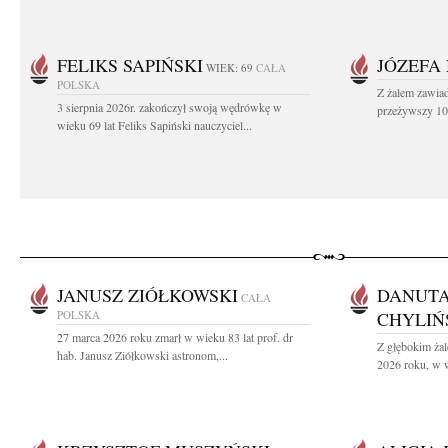
FELIKS SAPIŃSKI
JÓZEFA
WIEK: 69
CAŁA
POLSKA
Z żalem zawiad
3 sierpnia 2026r. zakończył swoją wędrówkę w
przeżywszy 104
wieku 69 lat Feliks Sapiński nauczyciel...
JANUSZ ZIÓŁKOWSKI
DANUTA
CAŁA
POLSKA
CHYLIŃ
27 marca 2026 roku zmarł w wieku 83 lat prof. dr
Z głębokim żal
hab. Janusz Ziółkowski astronom,...
2026 roku, w w