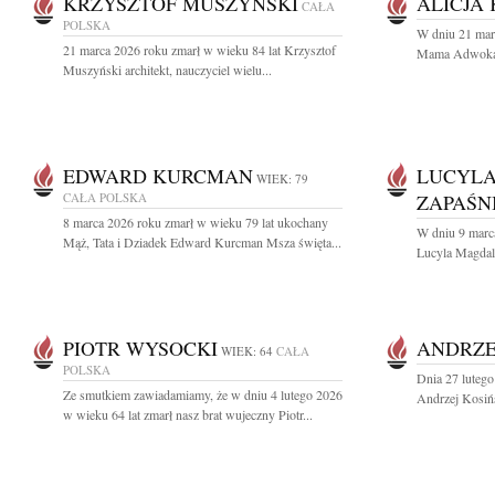
KRZYSZTOF MUSZYŃSKI
ALICJA
CAŁA
POLSKA
W dniu 21 mar
21 marca 2026 roku zmarł w wieku 84 lat Krzysztof
Mama Adwokat A
Muszyński architekt, nauczyciel wielu...
EDWARD KURCMAN
LUCYL
WIEK: 79
CAŁA POLSKA
ZAPAŚN
8 marca 2026 roku zmarł w wieku 79 lat ukochany
W dniu 9 marc
Mąż, Tata i Dziadek Edward Kurcman Msza święta...
Lucyla Magdal
PIOTR WYSOCKI
ANDRZE
WIEK: 64
CAŁA
POLSKA
Dnia 27 lutego
Ze smutkiem zawiadamiamy, że w dniu 4 lutego 2026
Andrzej Kosińs
w wieku 64 lat zmarł nasz brat wujeczny Piotr...