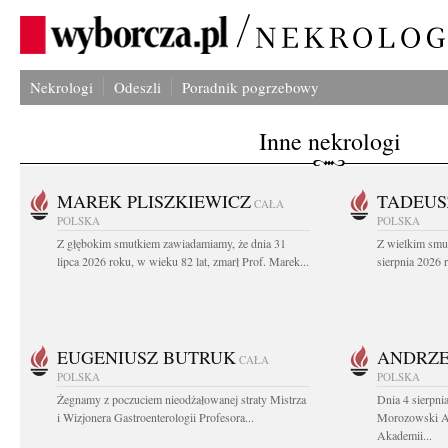
Nekrologi
Odeszli
Poradnik pogrzebowy
Inne nekrologi
MAREK PLISZKIEWICZ
TADEUS
CAŁA
POLSKA
POLSKA
Z głębokim smutkiem zawiadamiamy, że dnia 31
Z wielkim smu
lipca 2026 roku, w wieku 82 lat, zmarł Prof. Marek...
sierpnia 2026 r
EUGENIUSZ BUTRUK
ANDRZE
CAŁA
POLSKA
POLSKA
Żegnamy z poczuciem nieodżałowanej straty Mistrza
Dnia 4 sierpni
i Wizjonera Gastroenterologii Profesora...
Morozowski Ab
Akademii...