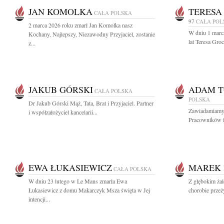
JAN KOMOLKA
TERESA
CAŁA POLSKA
97
CAŁA POL
2 marca 2026 roku zmarł Jan Komolka nasz
W dniu 1 marc
Kochany, Najlepszy, Niezawodny Przyjaciel, zostanie
lat Teresa Gro
z...
JAKUB GÓRSKI
ADAM 
CAŁA POLSKA
POLSKA
Dr Jakub Górski Mąż, Tata, Brat i Przyjaciel. Partner
Zawiadamiamy z
i współzałożyciel kancelarii...
Pracowników f
EWA ŁUKASIEWICZ
MAREK 
CAŁA POLSKA
W dniu 23 lutego w Le Mans zmarła Ewa
Z głębokim żal
Łukasiewicz z domu Makarczyk Msza święta w Jej
chorobie przeż
intencji...