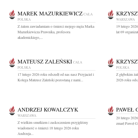
MAREK MAZURKIEWICZ
KRZYSZ
CAŁA
POLSKA
WARSZAWA
Z żalem zawiadamiam o śmierci mojego męża Marka
19 lutego 202
Mazurkiewicza Prawnika, profesora
lat 69 organiza
akademickiego,...
MATEUSZ ZALEŃSKI
KRZYSZ
CAŁA
POLSKA
POLSKA
17 lutego 2026 roku odszedł od nas nasz Przyjaciel i
Z głębokim ża
Kolega Mateusz Zaleński pozostaną z nami...
2026 roku odsz
ANDRZEJ KOWALCZYK
PAWEŁ 
WARSZAWA
20 lutego 2026 
Z wielkim smutkiem i zaskoczeniem przyjęliśmy
zmarł Paweł Gru
wiadomość o śmierci 18 lutego 2026 roku
Andrzeja...