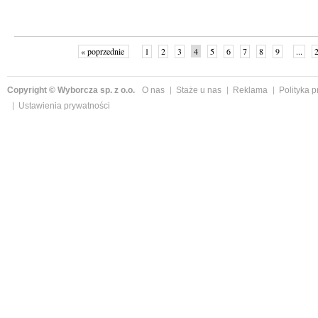
« poprzednie
1
2
3
4
5
6
7
8
9
...
Copyright © Wyborcza sp. z o.o.
O nas
Staże u nas
Reklama
Polityka 
Ustawienia prywatności