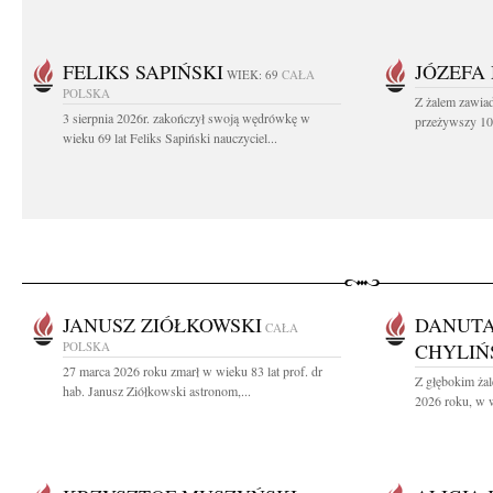
FELIKS SAPIŃSKI
JÓZEFA
WIEK: 69
CAŁA
POLSKA
Z żalem zawiad
3 sierpnia 2026r. zakończył swoją wędrówkę w
przeżywszy 104
wieku 69 lat Feliks Sapiński nauczyciel...
JANUSZ ZIÓŁKOWSKI
DANUTA
CAŁA
POLSKA
CHYLIŃ
27 marca 2026 roku zmarł w wieku 83 lat prof. dr
Z głębokim żal
hab. Janusz Ziółkowski astronom,...
2026 roku, w w