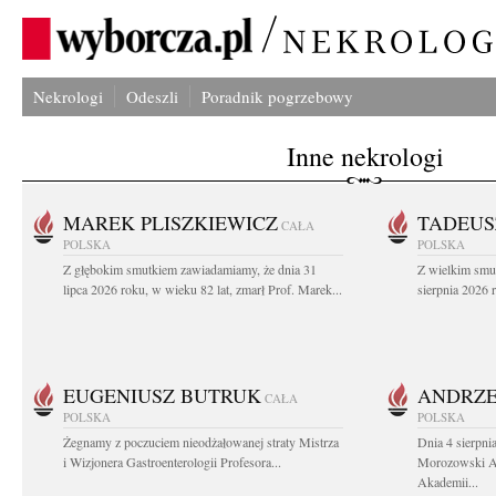
Nekrologi
Odeszli
Poradnik pogrzebowy
Inne nekrologi
MAREK PLISZKIEWICZ
TADEUS
CAŁA
POLSKA
POLSKA
Z głębokim smutkiem zawiadamiamy, że dnia 31
Z wielkim smu
lipca 2026 roku, w wieku 82 lat, zmarł Prof. Marek...
sierpnia 2026 r
EUGENIUSZ BUTRUK
ANDRZE
CAŁA
POLSKA
POLSKA
Żegnamy z poczuciem nieodżałowanej straty Mistrza
Dnia 4 sierpni
i Wizjonera Gastroenterologii Profesora...
Morozowski Ab
Akademii...