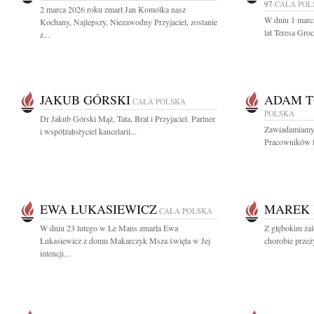
97
CAŁA POL
2 marca 2026 roku zmarł Jan Komolka nasz
W dniu 1 marc
Kochany, Najlepszy, Niezawodny Przyjaciel, zostanie
lat Teresa Gro
z...
JAKUB GÓRSKI
ADAM 
CAŁA POLSKA
POLSKA
Dr Jakub Górski Mąż, Tata, Brat i Przyjaciel. Partner
Zawiadamiamy z
i współzałożyciel kancelarii...
Pracowników f
EWA ŁUKASIEWICZ
MAREK 
CAŁA POLSKA
W dniu 23 lutego w Le Mans zmarła Ewa
Z głębokim żal
Łukasiewicz z domu Makarczyk Msza święta w Jej
chorobie przeż
intencji...