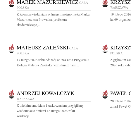
MAREK MAZURKIEWICZ
KRZYSZ
CAŁA
POLSKA
WARSZAWA
Z żalem zawiadamiam o śmierci mojego męża Marka
19 lutego 202
Mazurkiewicza Prawnika, profesora
lat 69 organiza
akademickiego,...
MATEUSZ ZALEŃSKI
KRZYSZ
CAŁA
POLSKA
POLSKA
17 lutego 2026 roku odszedł od nas nasz Przyjaciel i
Z głębokim ża
Kolega Mateusz Zaleński pozostaną z nami...
2026 roku odsz
ANDRZEJ KOWALCZYK
PAWEŁ 
WARSZAWA
20 lutego 2026 
Z wielkim smutkiem i zaskoczeniem przyjęliśmy
zmarł Paweł Gru
wiadomość o śmierci 18 lutego 2026 roku
Andrzeja...