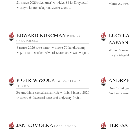
21 marca 2026 roku zmarł w wieku 84 lat Krzysztof
Mama Adwokat A
Muszyński architekt, nauczyciel wielu...
EDWARD KURCMAN
LUCYL
WIEK: 79
CAŁA POLSKA
ZAPAŚN
8 marca 2026 roku zmarł w wieku 79 lat ukochany
W dniu 9 marc
Mąż, Tata i Dziadek Edward Kurcman Msza święta...
Lucyla Magdal
PIOTR WYSOCKI
ANDRZE
WIEK: 64
CAŁA
POLSKA
Dnia 27 lutego
Ze smutkiem zawiadamiamy, że w dniu 4 lutego 2026
Andrzej Kosińs
w wieku 64 lat zmarł nasz brat wujeczny Piotr...
JAN KOMOLKA
TERESA
CAŁA POLSKA