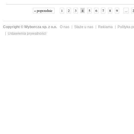
« poprzednie
1
2
3
4
5
6
7
8
9
...
Copyright © Wyborcza sp. z o.o.
O nas
Staże u nas
Reklama
Polityka 
Ustawienia prywatności