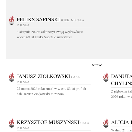
FELIKS SAPIŃSKI
WIEK: 69
CAŁA
POLSKA
3 sierpnia 2026r. zakończył swoją wędrówkę w
wieku 69 lat Feliks Sapiński nauczyciel...
JANUSZ ZIÓŁKOWSKI
DANUTA
CAŁA
POLSKA
CHYLIŃ
27 marca 2026 roku zmarł w wieku 83 lat prof. dr
Z głębokim żal
hab. Janusz Ziółkowski astronom,...
2026 roku, w w
KRZYSZTOF MUSZYŃSKI
ALICJA
CAŁA
POLSKA
W dniu 21 mar