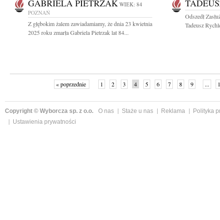
GABRIELA PIETRZAK
TADEUS
WIEK: 84
POZNAŃ
Odszedł Zasłuż
Z głębokim żalem zawiadamiamy, że dnia 23 kwietnia
Tadeusz Rychl
2025 roku zmarła Gabriela Pietrzak lat 84...
« poprzednie
1
2
3
4
5
6
7
8
9
...
Copyright © Wyborcza sp. z o.o.
O nas
Staże u nas
Reklama
Polityka 
Ustawienia prywatności