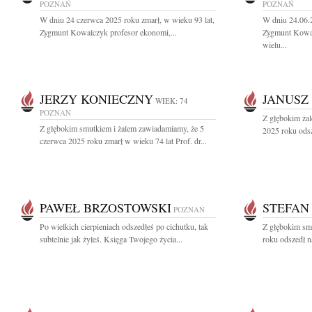
POZNAŃ
POZNAŃ
W dniu 24 czerwca 2025 roku zmarł, w wieku 93 lat,
W dniu 24.06.
Zygmunt Kowalczyk profesor ekonomi,...
Zygmunt Kowal
wielu...
JERZY KONIECZNY
JANUSZ
WIEK: 74
POZNAŃ
Z głębokim ża
Z głębokim smutkiem i żalem zawiadamiamy, że 5
2025 roku odsz
czerwca 2025 roku zmarł w wieku 74 lat Prof. dr...
PAWEŁ BRZOSTOWSKI
STEFAN
POZNAŃ
Po wielkich cierpieniach odszedłeś po cichutku, tak
Z głębokim sm
subtelnie jak żyłeś. Księga Twojego życia...
roku odszedł n