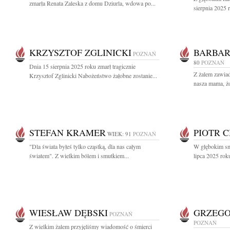
zmarła Renata Zaleska z domu Dziurla, wdowa po...
sierpnia 2025 r
KRZYSZTOF ZGLINICKI
BARBAR
POZNAŃ
80
POZNAŃ
Dnia 15 sierpnia 2025 roku zmarł tragicznie
Z żalem zawiad
Krzysztof Zglinicki Nabożeństwo żałobne zostanie...
nasza mama, żo
STEFAN KRAMER
PIOTR 
WIEK: 91
POZNAŃ
"Dla świata byłeś tylko cząstką, dla nas całym
W głębokim sm
światem". Z wielkim bólem i smutkiem...
lipca 2025 roku
WIESŁAW DĘBSKI
GRZEGO
POZNAŃ
POZNAŃ
Z wielkim żalem przyjęliśmy wiadomość o śmierci