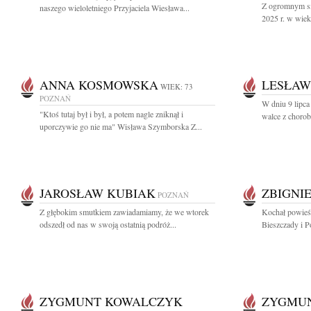
Z ogromnym sm
naszego wieloletniego Przyjaciela Wiesława...
2025 r. w wiek
ANNA KOSMOWSKA
LESŁAW
WIEK: 73
POZNAŃ
W dniu 9 lipca
"Ktoś tutaj był i był, a potem nagle zniknął i
walce z chorob
uporczywie go nie ma" Wisława Szymborska Z...
JAROSŁAW KUBIAK
ZBIGNI
POZNAŃ
Z głębokim smutkiem zawiadamiamy, że we wtorek
Kochał powieśc
odszedł od nas w swoją ostatnią podróż...
Bieszczady i P
ZYGMUNT KOWALCZYK
ZYGMU