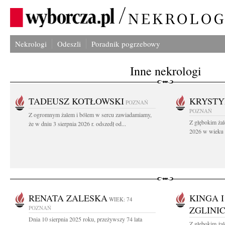
Nekrologi
Odeszli
Poradnik pogrzebowy
Inne nekrologi
TADEUSZ KOTŁOWSKI
KRYST
POZNAŃ
POZNAŃ
Z ogromnym żalem i bólem w sercu zawiadamiamy,
Z głębokim żal
że w dniu 3 sierpnia 2026 r. odszedł od...
2026 w wieku 9
RENATA ZALESKA
KINGA 
WIEK: 74
POZNAŃ
ZGLINI
Dnia 10 sierpnia 2025 roku, przeżywszy 74 lata
Z głębokim ża