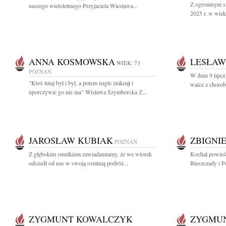
Z ogromnym sm
naszego wieloletniego Przyjaciela Wiesława...
2025 r. w wiek
ANNA KOSMOWSKA
LESŁAW
WIEK: 73
POZNAŃ
W dniu 9 lipca
"Ktoś tutaj był i był, a potem nagle zniknął i
walce z chorob
uporczywie go nie ma" Wisława Szymborska Z...
JAROSŁAW KUBIAK
ZBIGNI
POZNAŃ
Z głębokim smutkiem zawiadamiamy, że we wtorek
Kochał powieśc
odszedł od nas w swoją ostatnią podróż...
Bieszczady i P
ZYGMUNT KOWALCZYK
ZYGMU