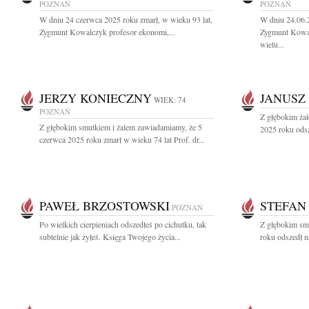
POZNAŃ
POZNAŃ
W dniu 24 czerwca 2025 roku zmarł, w wieku 93 lat,
W dniu 24.06.
Zygmunt Kowalczyk profesor ekonomi,...
Zygmunt Kowal
wielu...
JERZY KONIECZNY
JANUSZ
WIEK: 74
POZNAŃ
Z głębokim ża
Z głębokim smutkiem i żalem zawiadamiamy, że 5
2025 roku odsz
czerwca 2025 roku zmarł w wieku 74 lat Prof. dr...
PAWEŁ BRZOSTOWSKI
STEFAN
POZNAŃ
Po wielkich cierpieniach odszedłeś po cichutku, tak
Z głębokim sm
subtelnie jak żyłeś. Księga Twojego życia...
roku odszedł n