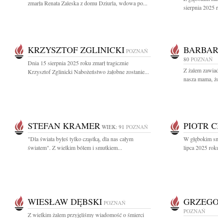
zmarła Renata Zaleska z domu Dziurla, wdowa po...
sierpnia 2025 r
KRZYSZTOF ZGLINICKI
BARBAR
POZNAŃ
80
POZNAŃ
Dnia 15 sierpnia 2025 roku zmarł tragicznie
Z żalem zawiad
Krzysztof Zglinicki Nabożeństwo żałobne zostanie...
nasza mama, żo
STEFAN KRAMER
PIOTR 
WIEK: 91
POZNAŃ
"Dla świata byłeś tylko cząstką, dla nas całym
W głębokim sm
światem". Z wielkim bólem i smutkiem...
lipca 2025 roku
WIESŁAW DĘBSKI
GRZEGO
POZNAŃ
POZNAŃ
Z wielkim żalem przyjęliśmy wiadomość o śmierci