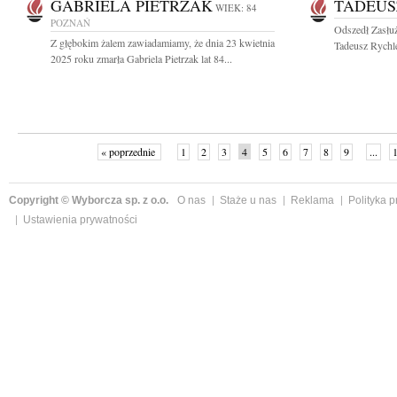
GABRIELA PIETRZAK
TADEUS
WIEK: 84
POZNAŃ
Odszedł Zasłuż
Z głębokim żalem zawiadamiamy, że dnia 23 kwietnia
Tadeusz Rychl
2025 roku zmarła Gabriela Pietrzak lat 84...
« poprzednie
1
2
3
4
5
6
7
8
9
...
Copyright © Wyborcza sp. z o.o.
O nas
Staże u nas
Reklama
Polityka 
Ustawienia prywatności