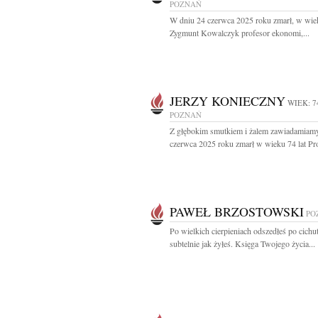
POZNAŃ
W dniu 24 czerwca 2025 roku zmarł, w wiek
Zygmunt Kowalczyk profesor ekonomi,...
JERZY KONIECZNY
WIEK: 7
POZNAŃ
Z głębokim smutkiem i żalem zawiadamiamy
czerwca 2025 roku zmarł w wieku 74 lat Prof
PAWEŁ BRZOSTOWSKI
PO
Po wielkich cierpieniach odszedłeś po cichut
subtelnie jak żyłeś. Księga Twojego życia...