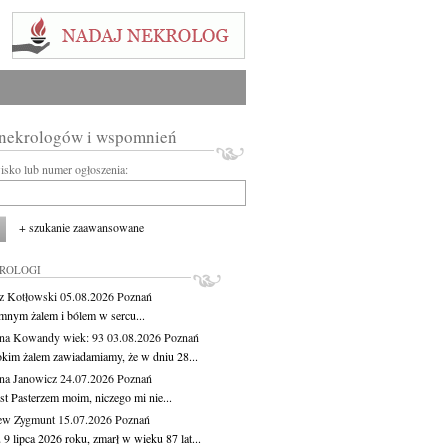
 nekrologów i wspomnień
wisko lub numer ogłoszenia:
+ szukanie zaawansowane
KROLOGI
z Kotłowski
05.08.2026
Poznań
mnym żalem i bólem w sercu...
yna Kowandy
wiek: 93
03.08.2026
Poznań
okim żalem zawiadamiamy, że w dniu 28...
na Janowicz
24.07.2026
Poznań
st Pasterzem moim, niczego mi nie...
ew Zygmunt
15.07.2026
Poznań
9 lipca 2026 roku, zmarł w wieku 87 lat...