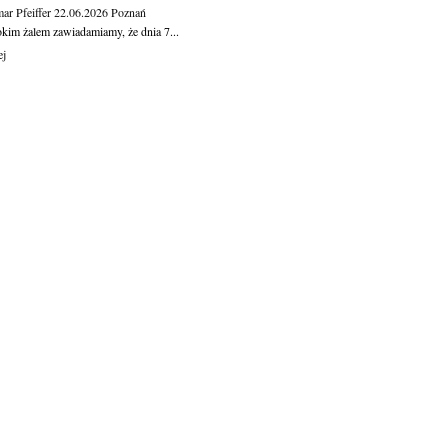
ar Pfeiffer
22.06.2026
Poznań
okim żalem zawiadamiamy, że dnia 7...
ej