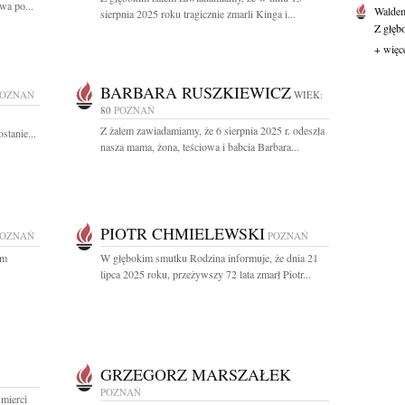
wa po...
Waldem
sierpnia 2025 roku tragicznie zmarli Kinga i...
Z głęb
+ więc
BARBARA RUSZKIEWICZ
POZNAŃ
WIEK:
80
POZNAŃ
Z żalem zawiadamiamy, że 6 sierpnia 2025 r. odeszła
stanie...
nasza mama, żona, teściowa i babcia Barbara...
PIOTR CHMIELEWSKI
POZNAŃ
POZNAŃ
ym
W głębokim smutku Rodzina informuje, że dnia 21
lipca 2025 roku, przeżywszy 72 lata zmarł Piotr...
GRZEGORZ MARSZAŁEK
POZNAŃ
mierci