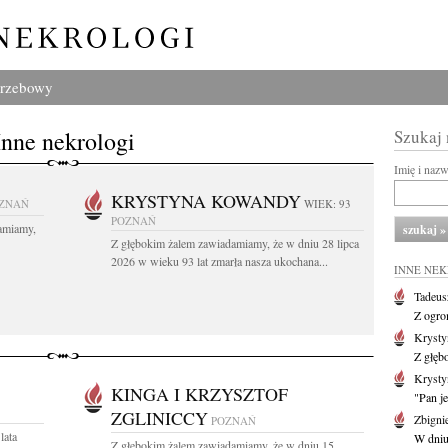
grzebowy
Inne nekrologi
Szukaj
Imię i naz
KRYSTYNA KOWANDY
ZNAŃ
WIEK: 93
POZNAŃ
amiamy,
Z głębokim żalem zawiadamiamy, że w dniu 28 lipca
2026 w wieku 93 lat zmarła nasza ukochana...
INNE NE
Tadeus
Z ogro
Kryst
Z głęb
Krysty
KINGA I KRZYSZTOF
"Pan je
ZGLINICCY
Zbigni
POZNAŃ
lata
W dniu 
Z głębokim żalem zawiadamiamy, że w dniu 15