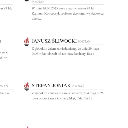
POZNAŃ
u 93 lat,
W dniu 24.06.2025 roku zmarł w wieku 93 lat
Zygmunt Kowalczyk profesor ekonomi, wykładowca
wielu...
JANUSZ ŚLIWOCKI
4
POZNAŃ
Z głębokim żalem zawiadamiamy, że dnia 29 maja
, że 5
2025 roku odszedł od nas nasz kochany Tata i...
. dr...
STEFAN JONIAK
ZNAŃ
POZNAŃ
ku, tak
Z głębokim smutkiem zawiadamiamy, że 4 maja 2025
roku odszedł nasz kochany Mąż, Tata, Teść i...