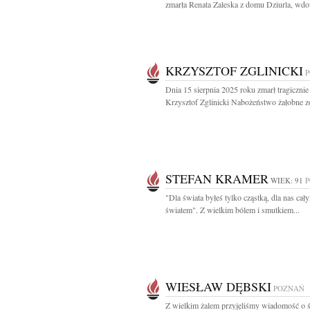
zmarła Renata Zaleska z domu Dziurla, wdo
KRZYSZTOF ZGLINICKI
Dnia 15 sierpnia 2025 roku zmarł tragicznie
Krzysztof Zglinicki Nabożeństwo żałobne zo
STEFAN KRAMER
WIEK: 91
"Dla świata byłeś tylko cząstką, dla nas cał
światem". Z wielkim bólem i smutkiem...
WIESŁAW DĘBSKI
POZNAŃ
Z wielkim żalem przyjęliśmy wiadomość o ś