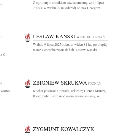
Z ogromnym smutkiem zawiadamiamy, że 14 lipca
..
2025 r. w wieku 79 lat odszedł od nas Grzegorz...
LESŁAW KAŃSKI
 73
WIEK: 81
POZNAŃ
W dniu 9 lipca 2025 roku, w wieku 81 lat, po długiej
walce z chorobą zmarł dr hab. Lesław Kański...
 Z...
ZBIGNIEW SKRUKWA
Ń
POZNAŃ
 wtorek
Kochał powieści Conrada, orkiestrę Glenna Millera,
Bieszczady i Poznań Z żalem zawiadamiamy, że...
ZYGMUNT KOWALCZYK