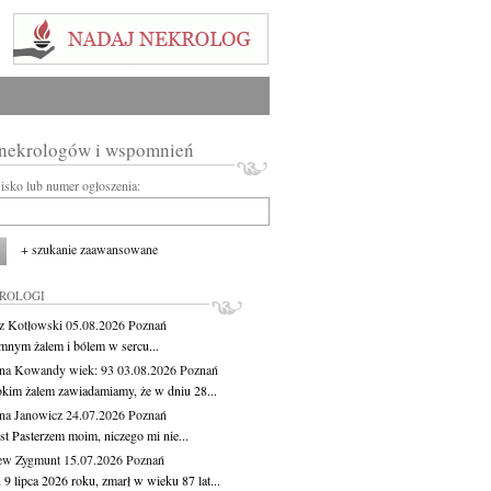
 nekrologów i wspomnień
wisko lub numer ogłoszenia:
+ szukanie zaawansowane
KROLOGI
z Kotłowski
05.08.2026
Poznań
mnym żalem i bólem w sercu...
yna Kowandy
wiek: 93
03.08.2026
Poznań
okim żalem zawiadamiamy, że w dniu 28...
na Janowicz
24.07.2026
Poznań
st Pasterzem moim, niczego mi nie...
ew Zygmunt
15.07.2026
Poznań
9 lipca 2026 roku, zmarł w wieku 87 lat...