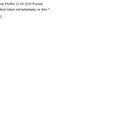
ar Pfeiffer
22.06.2026
Poznań
okim żalem zawiadamiamy, że dnia 7...
ej