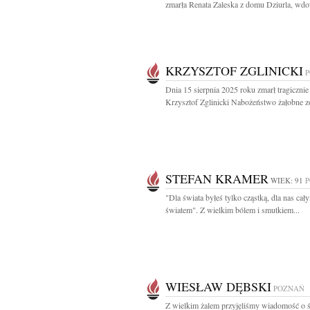
zmarła Renata Zaleska z domu Dziurla, wdo
KRZYSZTOF ZGLINICKI
Dnia 15 sierpnia 2025 roku zmarł tragicznie
Krzysztof Zglinicki Nabożeństwo żałobne zo
STEFAN KRAMER
WIEK: 91
"Dla świata byłeś tylko cząstką, dla nas cał
światem". Z wielkim bólem i smutkiem...
WIESŁAW DĘBSKI
POZNAŃ
Z wielkim żalem przyjęliśmy wiadomość o ś