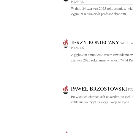
POZNAŃ
W dniu 24 czerwca 2025 roku zmarł, w wiek
Zygmunt Kowalczyk profesor ekonomi,...
JERZY KONIECZNY
WIEK: 7
POZNAŃ
Z głębokim smutkiem i żalem zawiadamiamy
czerwca 2025 roku zmarł w wieku 74 lat Prof
PAWEŁ BRZOSTOWSKI
PO
Po wielkich cierpieniach odszedłeś po cichut
subtelnie jak żyłeś. Księga Twojego życia...