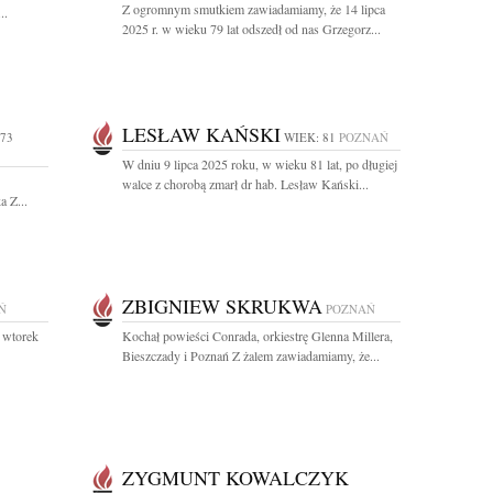
Z ogromnym smutkiem zawiadamiamy, że 14 lipca
..
2025 r. w wieku 79 lat odszedł od nas Grzegorz...
LESŁAW KAŃSKI
 73
WIEK: 81
POZNAŃ
W dniu 9 lipca 2025 roku, w wieku 81 lat, po długiej
walce z chorobą zmarł dr hab. Lesław Kański...
 Z...
ZBIGNIEW SKRUKWA
Ń
POZNAŃ
 wtorek
Kochał powieści Conrada, orkiestrę Glenna Millera,
Bieszczady i Poznań Z żalem zawiadamiamy, że...
ZYGMUNT KOWALCZYK