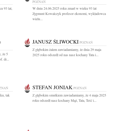
POZNAŃ
u 93 lat,
W dniu 24.06.2025 roku zmarł w wieku 93 lat
Zygmunt Kowalczyk profesor ekonomi, wykładowca
wielu...
JANUSZ ŚLIWOCKI
4
POZNAŃ
Z głębokim żalem zawiadamiamy, że dnia 29 maja
, że 5
2025 roku odszedł od nas nasz kochany Tata i...
. dr...
STEFAN JONIAK
ZNAŃ
POZNAŃ
ku, tak
Z głębokim smutkiem zawiadamiamy, że 4 maja 2025
roku odszedł nasz kochany Mąż, Tata, Teść i...