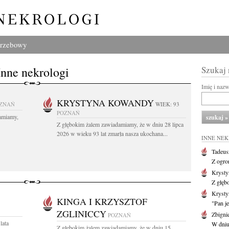
grzebowy
Inne nekrologi
Szukaj
Imię i naz
KRYSTYNA KOWANDY
ZNAŃ
WIEK: 93
POZNAŃ
amiamy,
Z głębokim żalem zawiadamiamy, że w dniu 28 lipca
2026 w wieku 93 lat zmarła nasza ukochana...
INNE NE
Tadeus
Z ogro
Kryst
Z głęb
Krysty
KINGA I KRZYSZTOF
"Pan je
ZGLINICCY
Zbigni
POZNAŃ
lata
W dniu 
Z głębokim żalem zawiadamiamy, że w dniu 15