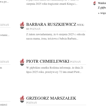
wa po...
Waldem
sierpnia 2025 roku tragicznie zmarli Kinga i...
Z głęb
+ więc
BARBARA RUSZKIEWICZ
POZNAŃ
WIEK:
80
POZNAŃ
Z żalem zawiadamiamy, że 6 sierpnia 2025 r. odeszła
stanie...
nasza mama, żona, teściowa i babcia Barbara...
PIOTR CHMIELEWSKI
POZNAŃ
POZNAŃ
ym
W głębokim smutku Rodzina informuje, że dnia 21
lipca 2025 roku, przeżywszy 72 lata zmarł Piotr...
GRZEGORZ MARSZAŁEK
POZNAŃ
mierci