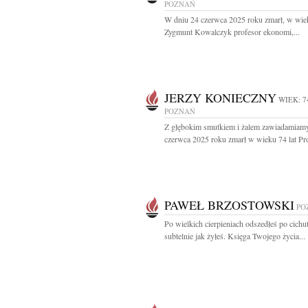
POZNAŃ
W dniu 24 czerwca 2025 roku zmarł, w wiek
Zygmunt Kowalczyk profesor ekonomi,...
JERZY KONIECZNY
WIEK: 7
POZNAŃ
Z głębokim smutkiem i żalem zawiadamiamy
czerwca 2025 roku zmarł w wieku 74 lat Prof
PAWEŁ BRZOSTOWSKI
PO
Po wielkich cierpieniach odszedłeś po cichut
subtelnie jak żyłeś. Księga Twojego życia...