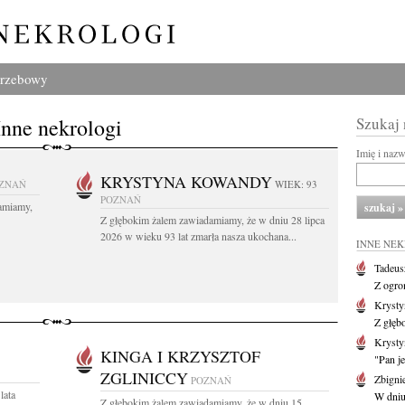
grzebowy
Inne nekrologi
Szukaj
Imię i naz
KRYSTYNA KOWANDY
ZNAŃ
WIEK: 93
POZNAŃ
amiamy,
Z głębokim żalem zawiadamiamy, że w dniu 28 lipca
2026 w wieku 93 lat zmarła nasza ukochana...
INNE NE
Tadeus
Z ogro
Kryst
Z głęb
Krysty
KINGA I KRZYSZTOF
"Pan je
ZGLINICCY
Zbigni
POZNAŃ
lata
W dniu 
Z głębokim żalem zawiadamiamy, że w dniu 15