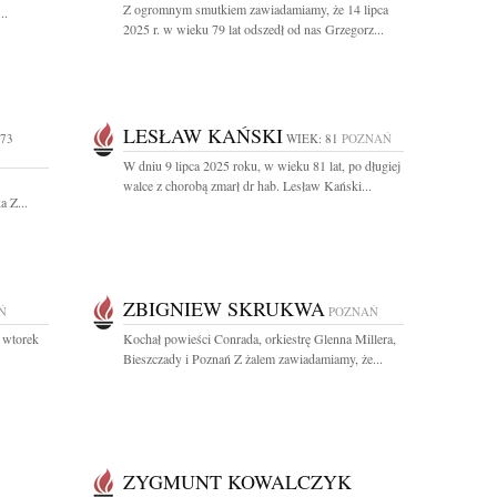
Z ogromnym smutkiem zawiadamiamy, że 14 lipca
..
2025 r. w wieku 79 lat odszedł od nas Grzegorz...
LESŁAW KAŃSKI
 73
WIEK: 81
POZNAŃ
W dniu 9 lipca 2025 roku, w wieku 81 lat, po długiej
walce z chorobą zmarł dr hab. Lesław Kański...
 Z...
ZBIGNIEW SKRUKWA
Ń
POZNAŃ
 wtorek
Kochał powieści Conrada, orkiestrę Glenna Millera,
Bieszczady i Poznań Z żalem zawiadamiamy, że...
ZYGMUNT KOWALCZYK