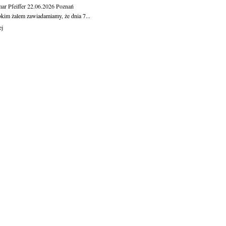
ar Pfeiffer
22.06.2026
Poznań
okim żalem zawiadamiamy, że dnia 7...
ej