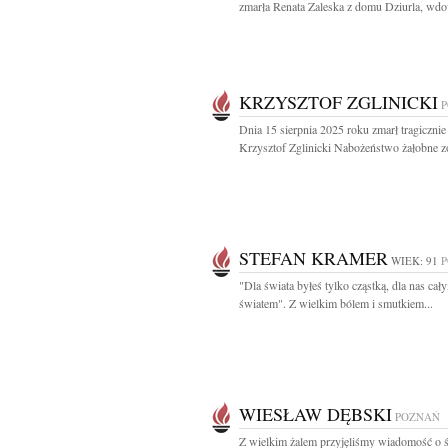
zmarła Renata Zaleska z domu Dziurla, wdo
KRZYSZTOF ZGLINICKI
Dnia 15 sierpnia 2025 roku zmarł tragicznie
Krzysztof Zglinicki Nabożeństwo żałobne zo
STEFAN KRAMER
WIEK: 91
"Dla świata byłeś tylko cząstką, dla nas cał
światem". Z wielkim bólem i smutkiem...
WIESŁAW DĘBSKI
POZNAŃ
Z wielkim żalem przyjęliśmy wiadomość o ś