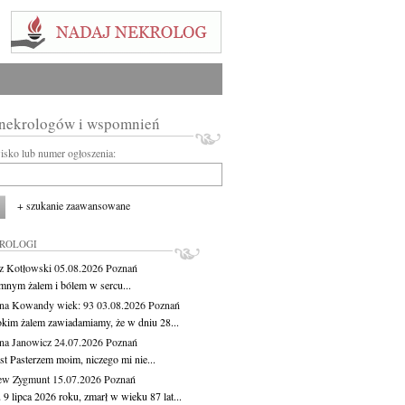
 nekrologów i wspomnień
wisko lub numer ogłoszenia:
+ szukanie zaawansowane
KROLOGI
z Kotłowski
05.08.2026
Poznań
mnym żalem i bólem w sercu...
yna Kowandy
wiek: 93
03.08.2026
Poznań
okim żalem zawiadamiamy, że w dniu 28...
na Janowicz
24.07.2026
Poznań
st Pasterzem moim, niczego mi nie...
ew Zygmunt
15.07.2026
Poznań
9 lipca 2026 roku, zmarł w wieku 87 lat...