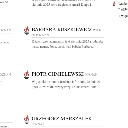
wa po...
Waldem
sierpnia 2025 roku tragicznie zmarli Kinga i...
Z głęb
+ więc
BARBARA RUSZKIEWICZ
POZNAŃ
WIEK:
80
POZNAŃ
Z żalem zawiadamiamy, że 6 sierpnia 2025 r. odeszła
stanie...
nasza mama, żona, teściowa i babcia Barbara...
PIOTR CHMIELEWSKI
POZNAŃ
POZNAŃ
ym
W głębokim smutku Rodzina informuje, że dnia 21
lipca 2025 roku, przeżywszy 72 lata zmarł Piotr...
GRZEGORZ MARSZAŁEK
POZNAŃ
mierci