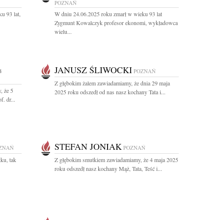
POZNAŃ
u 93 lat,
W dniu 24.06.2025 roku zmarł w wieku 93 lat
Zygmunt Kowalczyk profesor ekonomi, wykładowca
wielu...
JANUSZ ŚLIWOCKI
4
POZNAŃ
Z głębokim żalem zawiadamiamy, że dnia 29 maja
, że 5
2025 roku odszedł od nas nasz kochany Tata i...
. dr...
STEFAN JONIAK
ZNAŃ
POZNAŃ
ku, tak
Z głębokim smutkiem zawiadamiamy, że 4 maja 2025
roku odszedł nasz kochany Mąż, Tata, Teść i...