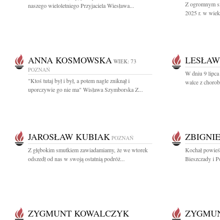
Z ogromnym sm
naszego wieloletniego Przyjaciela Wiesława...
2025 r. w wiek
ANNA KOSMOWSKA
LESŁAW
WIEK: 73
POZNAŃ
W dniu 9 lipca
"Ktoś tutaj był i był, a potem nagle zniknął i
walce z chorob
uporczywie go nie ma" Wisława Szymborska Z...
JAROSŁAW KUBIAK
ZBIGNI
POZNAŃ
Z głębokim smutkiem zawiadamiamy, że we wtorek
Kochał powieśc
odszedł od nas w swoją ostatnią podróż...
Bieszczady i P
ZYGMUNT KOWALCZYK
ZYGMU