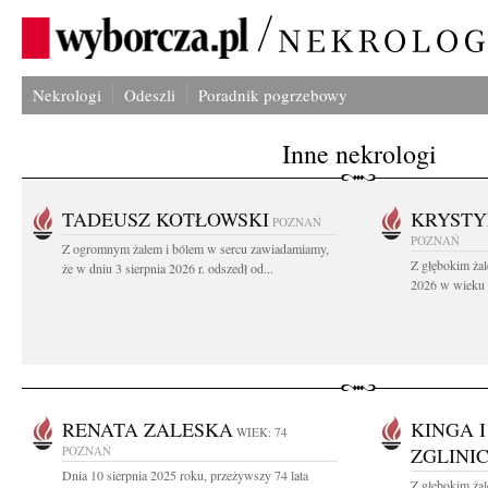
Nekrologi
Odeszli
Poradnik pogrzebowy
Inne nekrologi
TADEUSZ KOTŁOWSKI
KRYST
POZNAŃ
POZNAŃ
Z ogromnym żalem i bólem w sercu zawiadamiamy,
Z głębokim żal
że w dniu 3 sierpnia 2026 r. odszedł od...
2026 w wieku 9
RENATA ZALESKA
KINGA 
WIEK: 74
POZNAŃ
ZGLINI
Dnia 10 sierpnia 2025 roku, przeżywszy 74 lata
Z głębokim ża