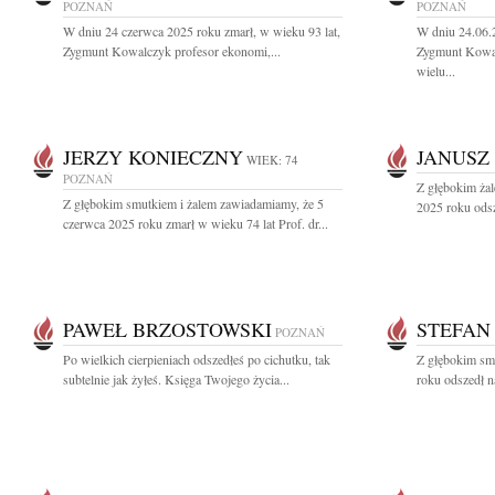
POZNAŃ
POZNAŃ
W dniu 24 czerwca 2025 roku zmarł, w wieku 93 lat,
W dniu 24.06.
Zygmunt Kowalczyk profesor ekonomi,...
Zygmunt Kowal
wielu...
JERZY KONIECZNY
JANUSZ
WIEK: 74
POZNAŃ
Z głębokim ża
Z głębokim smutkiem i żalem zawiadamiamy, że 5
2025 roku odsz
czerwca 2025 roku zmarł w wieku 74 lat Prof. dr...
PAWEŁ BRZOSTOWSKI
STEFAN
POZNAŃ
Po wielkich cierpieniach odszedłeś po cichutku, tak
Z głębokim sm
subtelnie jak żyłeś. Księga Twojego życia...
roku odszedł n