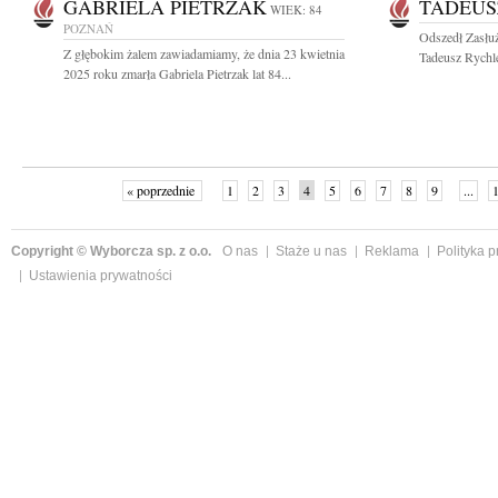
GABRIELA PIETRZAK
TADEUS
WIEK: 84
POZNAŃ
Odszedł Zasłuż
Z głębokim żalem zawiadamiamy, że dnia 23 kwietnia
Tadeusz Rychl
2025 roku zmarła Gabriela Pietrzak lat 84...
« poprzednie
1
2
3
4
5
6
7
8
9
...
Copyright © Wyborcza sp. z o.o.
O nas
Staże u nas
Reklama
Polityka 
Ustawienia prywatności