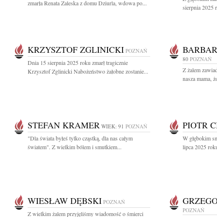
zmarła Renata Zaleska z domu Dziurla, wdowa po...
sierpnia 2025 r
KRZYSZTOF ZGLINICKI
BARBAR
POZNAŃ
80
POZNAŃ
Dnia 15 sierpnia 2025 roku zmarł tragicznie
Z żalem zawiad
Krzysztof Zglinicki Nabożeństwo żałobne zostanie...
nasza mama, żo
STEFAN KRAMER
PIOTR 
WIEK: 91
POZNAŃ
"Dla świata byłeś tylko cząstką, dla nas całym
W głębokim sm
światem". Z wielkim bólem i smutkiem...
lipca 2025 roku
WIESŁAW DĘBSKI
GRZEGO
POZNAŃ
POZNAŃ
Z wielkim żalem przyjęliśmy wiadomość o śmierci