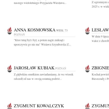
Z ogromnym sm
naszego wieloletniego Przyjaciela Wiesława...
2025 r. w wiek
ANNA KOSMOWSKA
LESŁAW
WIEK: 73
POZNAŃ
W dniu 9 lipca
"Ktoś tutaj był i był, a potem nagle zniknął i
walce z chorob
uporczywie go nie ma" Wisława Szymborska Z...
JAROSŁAW KUBIAK
ZBIGNI
POZNAŃ
Z głębokim smutkiem zawiadamiamy, że we wtorek
Kochał powieśc
odszedł od nas w swoją ostatnią podróż...
Bieszczady i P
ZYGMUNT KOWALCZYK
ZYGMU