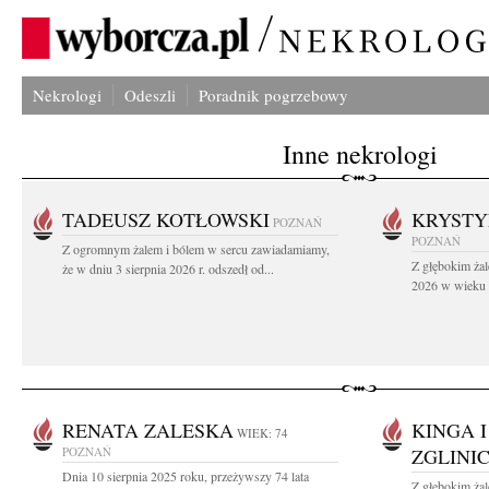
Nekrologi
Odeszli
Poradnik pogrzebowy
Inne nekrologi
TADEUSZ KOTŁOWSKI
KRYST
POZNAŃ
POZNAŃ
Z ogromnym żalem i bólem w sercu zawiadamiamy,
Z głębokim żal
że w dniu 3 sierpnia 2026 r. odszedł od...
2026 w wieku 9
RENATA ZALESKA
KINGA 
WIEK: 74
POZNAŃ
ZGLINI
Dnia 10 sierpnia 2025 roku, przeżywszy 74 lata
Z głębokim ża