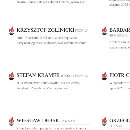
zmarła Renata Zaleska z domu Dziurla, wdowa po...
sierpnia 2025 r
KRZYSZTOF ZGLINICKI
BARBAR
POZNAŃ
80
POZNAŃ
Dnia 15 sierpnia 2025 roku zmarł tragicznie
Z żalem zawiad
Krzysztof Zglinicki Nabożeństwo żałobne zostanie...
nasza mama, żo
STEFAN KRAMER
PIOTR 
WIEK: 91
POZNAŃ
"Dla świata byłeś tylko cząstką, dla nas całym
W głębokim sm
światem". Z wielkim bólem i smutkiem...
lipca 2025 roku
WIESŁAW DĘBSKI
GRZEGO
POZNAŃ
POZNAŃ
Z wielkim żalem przyjęliśmy wiadomość o śmierci