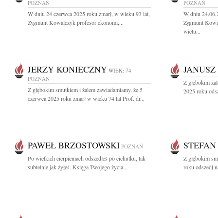
POZNAŃ
POZNAŃ
W dniu 24 czerwca 2025 roku zmarł, w wieku 93 lat,
W dniu 24.06.
Zygmunt Kowalczyk profesor ekonomi,...
Zygmunt Kowal
wielu...
JERZY KONIECZNY
JANUSZ
WIEK: 74
POZNAŃ
Z głębokim ża
Z głębokim smutkiem i żalem zawiadamiamy, że 5
2025 roku odsz
czerwca 2025 roku zmarł w wieku 74 lat Prof. dr...
PAWEŁ BRZOSTOWSKI
STEFAN
POZNAŃ
Po wielkich cierpieniach odszedłeś po cichutku, tak
Z głębokim sm
subtelnie jak żyłeś. Księga Twojego życia...
roku odszedł n