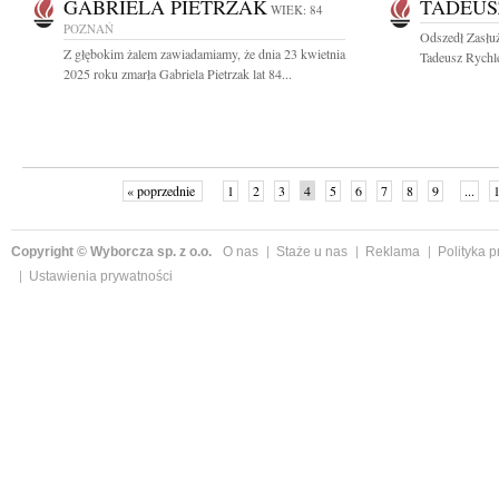
GABRIELA PIETRZAK
TADEUS
WIEK: 84
POZNAŃ
Odszedł Zasłuż
Z głębokim żalem zawiadamiamy, że dnia 23 kwietnia
Tadeusz Rychl
2025 roku zmarła Gabriela Pietrzak lat 84...
« poprzednie
1
2
3
4
5
6
7
8
9
...
Copyright © Wyborcza sp. z o.o.
O nas
Staże u nas
Reklama
Polityka 
Ustawienia prywatności