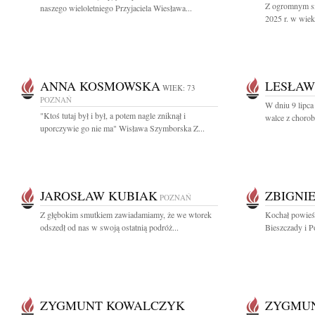
Z ogromnym sm
naszego wieloletniego Przyjaciela Wiesława...
2025 r. w wiek
ANNA KOSMOWSKA
LESŁAW
WIEK: 73
POZNAŃ
W dniu 9 lipca
"Ktoś tutaj był i był, a potem nagle zniknął i
walce z chorob
uporczywie go nie ma" Wisława Szymborska Z...
JAROSŁAW KUBIAK
ZBIGNI
POZNAŃ
Z głębokim smutkiem zawiadamiamy, że we wtorek
Kochał powieśc
odszedł od nas w swoją ostatnią podróż...
Bieszczady i P
ZYGMUNT KOWALCZYK
ZYGMU