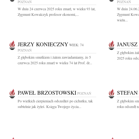
POZNAŃ
POZNAŃ
W dniu 24 czerwca 2025 roku zmarł, w wieku 93 lat,
W dniu 24.06.
Zygmunt Kowalczyk profesor ekonomi,...
Zygmunt Kowal
wielu...
JERZY KONIECZNY
JANUSZ
WIEK: 74
POZNAŃ
Z głębokim ża
Z głębokim smutkiem i żalem zawiadamiamy, że 5
2025 roku odsz
czerwca 2025 roku zmarł w wieku 74 lat Prof. dr...
PAWEŁ BRZOSTOWSKI
STEFAN
POZNAŃ
Po wielkich cierpieniach odszedłeś po cichutku, tak
Z głębokim sm
subtelnie jak żyłeś. Księga Twojego życia...
roku odszedł n