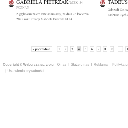
GABRIELA PIETRZAK
TADEUS
WIEK: 84
POZNAŃ
Odszedł Zasłuż
Z głębokim żalem zawiadamiamy, że dnia 23 kwietnia
Tadeusz Rychl
2025 roku zmarła Gabriela Pietrzak lat 84...
« poprzednie
1
2
3
4
5
6
7
8
9
...
Copyright © Wyborcza sp. z o.o.
O nas
Staże u nas
Reklama
Polityka 
Ustawienia prywatności