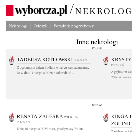
Nekrologi
Odeszli
Poradnik pogrzebowy
Inne nekrologi
TADEUSZ KOTŁOWSKI
KRYST
POZNAŃ
POZNAŃ
Z ogromnym żalem i bólem w sercu zawiadamiamy,
Z głębokim żal
że w dniu 3 sierpnia 2026 r. odszedł od...
2026 w wieku 9
RENATA ZALESKA
KINGA 
WIEK: 74
POZNAŃ
ZGLINI
Dnia 10 sierpnia 2025 roku, przeżywszy 74 lata
Z głębokim ża