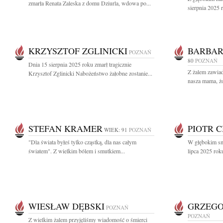
zmarła Renata Zaleska z domu Dziurla, wdowa po...
sierpnia 2025 r
KRZYSZTOF ZGLINICKI
BARBAR
POZNAŃ
80
POZNAŃ
Dnia 15 sierpnia 2025 roku zmarł tragicznie
Z żalem zawiad
Krzysztof Zglinicki Nabożeństwo żałobne zostanie...
nasza mama, żo
STEFAN KRAMER
PIOTR 
WIEK: 91
POZNAŃ
"Dla świata byłeś tylko cząstką, dla nas całym
W głębokim sm
światem". Z wielkim bólem i smutkiem...
lipca 2025 roku
WIESŁAW DĘBSKI
GRZEGO
POZNAŃ
POZNAŃ
Z wielkim żalem przyjęliśmy wiadomość o śmierci