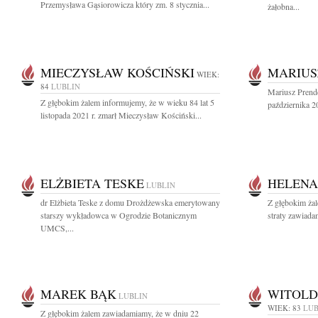
Przemysława Gąsiorowicza który zm. 8 stycznia...
żałobna...
MIECZYSŁAW KOŚCIŃSKI
MARIUS
WIEK:
84
LUBLIN
Mariusz Prende
Z głębokim żalem informujemy, że w wieku 84 lat 5
października 20
listopada 2021 r. zmarł Mieczysław Kościński...
ELŻBIETA TESKE
HELENA
LUBLIN
dr Elżbieta Teske z domu Drożdżewska emerytowany
Z głębokim żal
starszy wykładowca w Ogrodzie Botanicznym
straty zawiada
UMCS,...
MAREK BĄK
WITOLD
LUBLIN
WIEK: 83
LUB
Z głębokim żalem zawiadamiamy, że w dniu 22