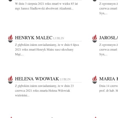
W dniu 3 sierpnia 2021 roku zmarł w wieku 85 lat
Z ogromnym ża
mgr Janusz Śladkowski absolwent Akademii...
czerwca zmarł 
Syn,...
HENRYK MALEC
JAROSŁ
LUBLIN
Z głębokim żalem zawiadamiamy, że w dniu 6 lipca
Z ogromnym ża
2021 roku zmarł Henryk Malec nasz ukochany
czerwca zmarł 
Mąż,...
Syn,...
HELENA WDOWIAK
MARIA 
LUBLIN
Z głębokim żalem zawiadamiamy, że w dniu 23
Dnia 14 czerwc
czerwca 2021 roku zmarła Helena Wdowiak
prof. dr hab. 
wieloletni...