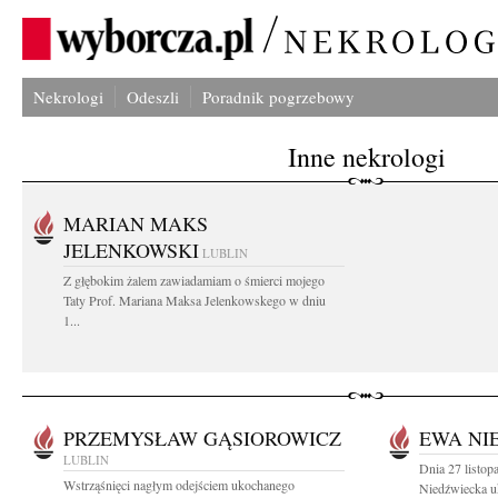
Nekrologi
Odeszli
Poradnik pogrzebowy
Inne nekrologi
MARIAN MAKS
JELENKOWSKI
LUBLIN
Z głębokim żalem zawiadamiam o śmierci mojego
Taty Prof. Mariana Maksa Jelenkowskego w dniu
1...
PRZEMYSŁAW GĄSIOROWICZ
EWA NI
LUBLIN
Dnia 27 listo
Wstrząśnięci nagłym odejściem ukochanego
Niedźwiecka u