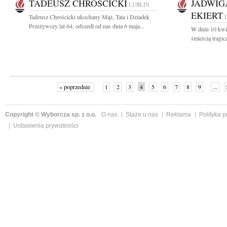
TADEUSZ CHROŚCICKI
JADWIG
LUBLIN
EKIERT
Tadeusz Chrościcki ukochany Mąż, Tata i Dziadek
Przeżywszy lat 64, odszedł od nas dnia 6 maja...
W dniu 10 kwie
śmiercią tragi
« poprzednie
1
2
3
4
5
6
7
8
9
...
Copyright © Wyborcza sp. z o.o.
O nas
Staże u nas
Reklama
Polityka 
Ustawienia prywatności