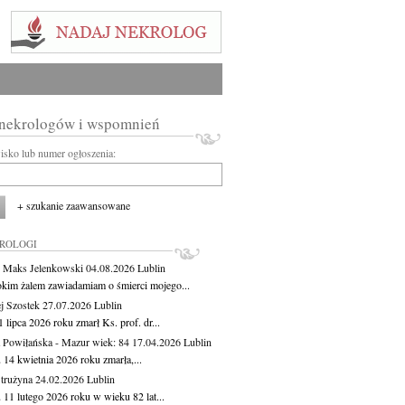
 nekrologów i wspomnień
wisko lub numer ogłoszenia:
+ szukanie zaawansowane
KROLOGI
 Maks Jelenkowski
04.08.2026
Lublin
okim żalem zawiadamiam o śmierci mojego...
j Szostek
27.07.2026
Lublin
 lipca 2026 roku zmarł Ks. prof. dr...
 Powiłańska - Mazur
wiek: 84
17.04.2026
Lublin
 14 kwietnia 2026 roku zmarła,...
Strużyna
24.02.2026
Lublin
 11 lutego 2026 roku w wieku 82 lat...