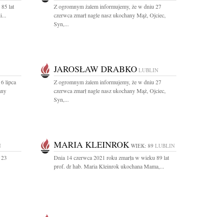
85 lat
Z ogromnym żalem informujemy, że w dniu 27
...
czerwca zmarł nagle nasz ukochany Mąż, Ojciec,
Syn,...
JAROSŁAW DRABKO
LUBLIN
6 lipca
Z ogromnym żalem informujemy, że w dniu 27
any
czerwca zmarł nagle nasz ukochany Mąż, Ojciec,
Syn,...
MARIA KLEINROK
N
WIEK: 89
LUBLIN
 23
Dnia 14 czerwca 2021 roku zmarła w wieku 89 lat
prof. dr hab. Maria Kleinrok ukochana Mama,...