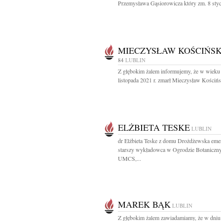
Przemysława Gąsiorowicza który zm. 8 stycz
MIECZYSŁAW KOŚCIŃSK
84
LUBLIN
Z głębokim żalem informujemy, że w wieku 
listopada 2021 r. zmarł Mieczysław Kościńsk
ELŻBIETA TESKE
LUBLIN
dr Elżbieta Teske z domu Drożdżewska em
starszy wykładowca w Ogrodzie Botanicz
UMCS,...
MAREK BĄK
LUBLIN
Z głębokim żalem zawiadamiamy, że w dniu