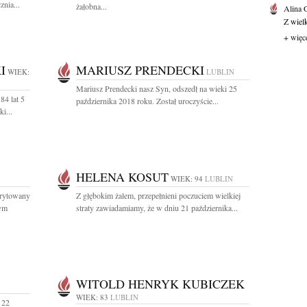
nia...
żałobna...
Alina
Z wiel
+ więc
I
MARIUSZ PRENDECKI
WIEK:
LUBLIN
Mariusz Prendecki nasz Syn, odszedł na wieki 25
84 lat 5
października 2018 roku. Został uroczyście...
i...
HELENA KOSUT
WIEK: 94
LUBLIN
erytowany
Z głębokim żalem, przepełnieni poczuciem wielkiej
nym
straty zawiadamiamy, że w dniu 21 października...
WITOLD HENRYK KUBICZEK
WIEK: 83
LUBLIN
 22