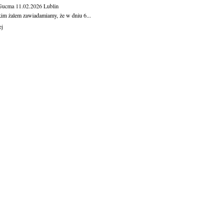
 Gucma
11.02.2026
Lublin
kim żalem zawiadamiamy, że w dniu 6...
ej