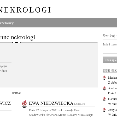
grzebowy
Inne nekrologi
Szukaj
Imię i naz
ojego
w dniu
INNE NE
Marian
Z głęb
Andrze
Dnia 21
Danuta
WICZ
EWA NIEDŹWIECKA
LUBLIN
W dniu
Jerzy 
Dnia 27 listopada 2021 roku zmarła Ewa
W dniu
Niedźwiecka ukochana Mama i Siostra Msza święta