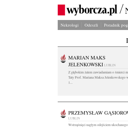
Nekrologi
Odeszli
Poradnik po
MARIAN MAKS
JELENKOWSKI
LUBLIN
Z głębokim żalem zawiadamiam o śmierci m
Taty Prof. Mariana Maksa Jelenkowskego 
1...
PRZEMYSŁAW GĄSIORO
LUBLIN
Wstrząśnięci nagłym odejściem ukochanego