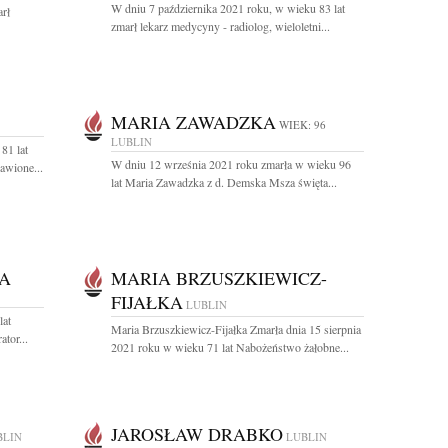
W dniu 7 października 2021 roku, w wieku 83 lat
arł
zmarł lekarz medycyny - radiolog, wieloletni...
MARIA ZAWADZKA
WIEK: 96
LUBLIN
81 lat
W dniu 12 września 2021 roku zmarła w wieku 96
awione...
lat Maria Zawadzka z d. Demska Msza święta...
A
MARIA BRZUSZKIEWICZ-
FIJAŁKA
LUBLIN
lat
Maria Brzuszkiewicz-Fijałka Zmarła dnia 15 sierpnia
tor...
2021 roku w wieku 71 lat Nabożeństwo żałobne...
JAROSŁAW DRABKO
BLIN
LUBLIN