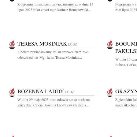
Z ogromnym smutkiem zawiadamiamy, iż w dniu 13
Pogrążona w sm
lipca 2025 roku zmarł mgr Dariusz Bomanowski...
że 6 lipca 2025
TERESA MOSINIAK
BOGUMI
ŁÓDŹ
PAKULS
Z bólem zawiadamiamy, że 30 czerwca 2025 roku
odeszła od nas Mgr farm. Teresa Mosiniak...
W dniu 13 cze
Babcia, Córka, 
BOŻENNA LADDY
GRAŻYN
ŁÓDŹ
W dniu 29 maja 2025 roku odeszła nasza kochana
Z głębokim ża
Kuzynka i Ciocia Bożenna Laddy zawsze pełna...
nasza ukochan