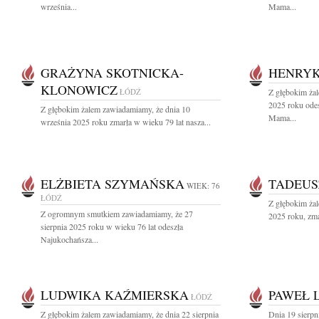
września...
Mama...
GRAŻYNA SKOTNICKA-
HENRYK
KLONOWICZ
ŁÓDŹ
Z głębokim żal
2025 roku odes
Z głębokim żalem zawiadamiamy, że dnia 10
Mama...
września 2025 roku zmarła w wieku 79 lat nasza...
ELŻBIETA SZYMAŃSKA
TADEUS
WIEK: 76
ŁÓDŹ
Z głębokim żal
Z ogromnym smutkiem zawiadamiamy, że 27
2025 roku, zma
sierpnia 2025 roku w wieku 76 lat odeszła
Najukochańsza...
LUDWIKA KAŹMIERSKA
PAWEŁ 
ŁÓDŹ
Z głębokim żalem zawiadamiamy, że dnia 22 sierpnia
Dnia 19 sierpn