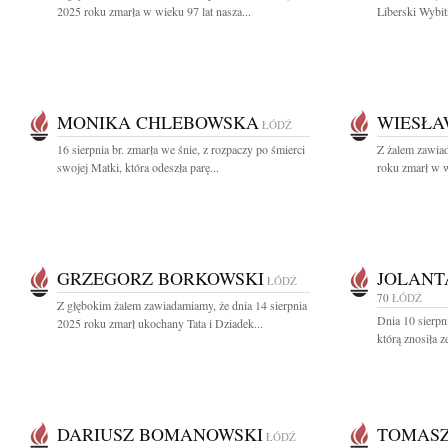
2025 roku zmarła w wieku 97 lat nasza...
Liberski Wybit
MONIKA CHLEBOWSKA
WIESŁ
ŁÓDŹ
16 sierpnia br. zmarła we śnie, z rozpaczy po śmierci
Z żalem zawiad
swojej Matki, która odeszła parę...
roku zmarł w w
GRZEGORZ BORKOWSKI
JOLANT
ŁÓDŹ
70
ŁÓDŹ
Z głębokim żalem zawiadamiamy, że dnia 14 sierpnia
Dnia 10 sierpn
2025 roku zmarł ukochany Tata i Dziadek...
którą znosiła 
DARIUSZ BOMANOWSKI
TOMASZ
ŁÓDŹ