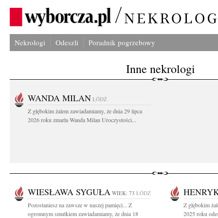
Nekrologi
Odeszli
Poradnik pogrzebowy
Inne nekrologi
WANDA MILAN
ŁÓDŹ
Z głębokim żalem zawiadamiamy, że dnia 29 lipca
2026 roku zmarła Wanda Milan Uroczystości...
WIESŁAWA SYGUŁA
HENRYK
WIEK: 73
ŁÓDŹ
Pozostaniesz na zawsze w naszej pamięci... Z
Z głębokim żal
ogromnym smutkiem zawiadamiamy, że dnia 18
2025 roku odes