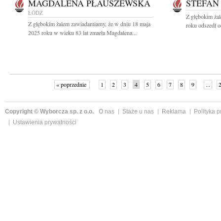
MAGDALENA PŁAUSZEWSKA
STEFAN
ŁÓDŹ
Z głębokim ża
Z głębokim żalem zawiadamiamy, że w dniu 18 maja
roku odszedł o
2025 roku w wieku 83 lat zmarła Magdalena...
« poprzednie
1
2
3
4
5
6
7
8
9
...
Copyright © Wyborcza sp. z o.o.
O nas
Staże u nas
Reklama
Polityka 
Ustawienia prywatności