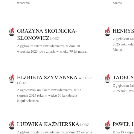
września...
Mama...
GRAŻYNA SKOTNICKA-
HENRYK
KLONOWICZ
ŁÓDŹ
Z głębokim żal
2025 roku odes
Z głębokim żalem zawiadamiamy, że dnia 10
Mama...
września 2025 roku zmarła w wieku 79 lat nasza...
ELŻBIETA SZYMAŃSKA
TADEUS
WIEK: 76
ŁÓDŹ
Z głębokim żal
Z ogromnym smutkiem zawiadamiamy, że 27
2025 roku, zma
sierpnia 2025 roku w wieku 76 lat odeszła
Najukochańsza...
LUDWIKA KAŹMIERSKA
PAWEŁ 
ŁÓDŹ
Z głębokim żalem zawiadamiamy, że dnia 22 sierpnia
Dnia 19 sierpn