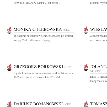
2025 roku zmarła w wieku 97 lat nasza...
Liberski Wybit
MONIKA CHLEBOWSKA
WIESŁ
ŁÓDŹ
16 sierpnia br. zmarła we śnie, z rozpaczy po śmierci
Z żalem zawiad
swojej Matki, która odeszła parę...
roku zmarł w w
GRZEGORZ BORKOWSKI
JOLANT
ŁÓDŹ
70
ŁÓDŹ
Z głębokim żalem zawiadamiamy, że dnia 14 sierpnia
Dnia 10 sierpn
2025 roku zmarł ukochany Tata i Dziadek...
którą znosiła 
DARIUSZ BOMANOWSKI
TOMASZ
ŁÓDŹ