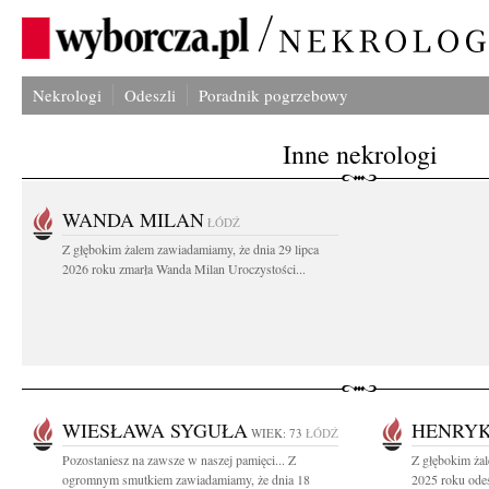
Nekrologi
Odeszli
Poradnik pogrzebowy
Inne nekrologi
WANDA MILAN
ŁÓDŹ
Z głębokim żalem zawiadamiamy, że dnia 29 lipca
2026 roku zmarła Wanda Milan Uroczystości...
WIESŁAWA SYGUŁA
HENRYK
WIEK: 73
ŁÓDŹ
Pozostaniesz na zawsze w naszej pamięci... Z
Z głębokim żal
ogromnym smutkiem zawiadamiamy, że dnia 18
2025 roku odes