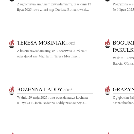
Z ogromnym smutkiem zawiadamiamy, iż w dniu 13
Pogrążona w sm
lipca 2025 roku zmarł mgr Dariusz Bomanowski...
że 6 lipca 2025
TERESA MOSINIAK
BOGUMI
ŁÓDŹ
PAKULS
Z bólem zawiadamiamy, że 30 czerwca 2025 roku
odeszła od nas Mgr farm. Teresa Mosiniak...
W dniu 13 cze
Babcia, Córka, 
BOŻENNA LADDY
GRAŻYN
ŁÓDŹ
W dniu 29 maja 2025 roku odeszła nasza kochana
Z głębokim ża
Kuzynka i Ciocia Bożenna Laddy zawsze pełna...
nasza ukochan