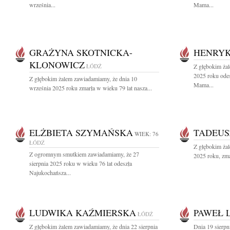
września...
Mama...
GRAŻYNA SKOTNICKA-
HENRYK
KLONOWICZ
ŁÓDŹ
Z głębokim żal
2025 roku odes
Z głębokim żalem zawiadamiamy, że dnia 10
Mama...
września 2025 roku zmarła w wieku 79 lat nasza...
ELŻBIETA SZYMAŃSKA
TADEUS
WIEK: 76
ŁÓDŹ
Z głębokim żal
Z ogromnym smutkiem zawiadamiamy, że 27
2025 roku, zma
sierpnia 2025 roku w wieku 76 lat odeszła
Najukochańsza...
LUDWIKA KAŹMIERSKA
PAWEŁ 
ŁÓDŹ
Z głębokim żalem zawiadamiamy, że dnia 22 sierpnia
Dnia 19 sierpn