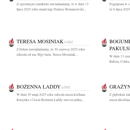
Z ogromnym smutkiem zawiadamiamy, iż w dniu 13
Pogrążona w sm
lipca 2025 roku zmarł mgr Dariusz Bomanowski...
że 6 lipca 2025
TERESA MOSINIAK
BOGUMI
ŁÓDŹ
PAKULS
Z bólem zawiadamiamy, że 30 czerwca 2025 roku
odeszła od nas Mgr farm. Teresa Mosiniak...
W dniu 13 cze
Babcia, Córka, 
BOŻENNA LADDY
GRAŻYN
ŁÓDŹ
W dniu 29 maja 2025 roku odeszła nasza kochana
Z głębokim ża
Kuzynka i Ciocia Bożenna Laddy zawsze pełna...
nasza ukochan