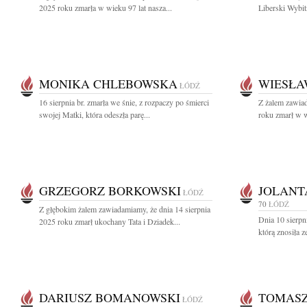
2025 roku zmarła w wieku 97 lat nasza...
Liberski Wybit
MONIKA CHLEBOWSKA
WIESŁ
ŁÓDŹ
16 sierpnia br. zmarła we śnie, z rozpaczy po śmierci
Z żalem zawiad
swojej Matki, która odeszła parę...
roku zmarł w w
GRZEGORZ BORKOWSKI
JOLANT
ŁÓDŹ
70
ŁÓDŹ
Z głębokim żalem zawiadamiamy, że dnia 14 sierpnia
Dnia 10 sierpn
2025 roku zmarł ukochany Tata i Dziadek...
którą znosiła 
DARIUSZ BOMANOWSKI
TOMASZ
ŁÓDŹ