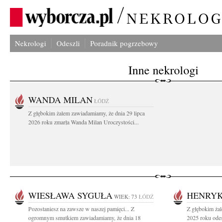
Nekrologi
Odeszli
Poradnik pogrzebowy
Inne nekrologi
WANDA MILAN
ŁÓDŹ
Z głębokim żalem zawiadamiamy, że dnia 29 lipca
2026 roku zmarła Wanda Milan Uroczystości...
WIESŁAWA SYGUŁA
HENRYK
WIEK: 73
ŁÓDŹ
Pozostaniesz na zawsze w naszej pamięci... Z
Z głębokim żal
ogromnym smutkiem zawiadamiamy, że dnia 18
2025 roku odes