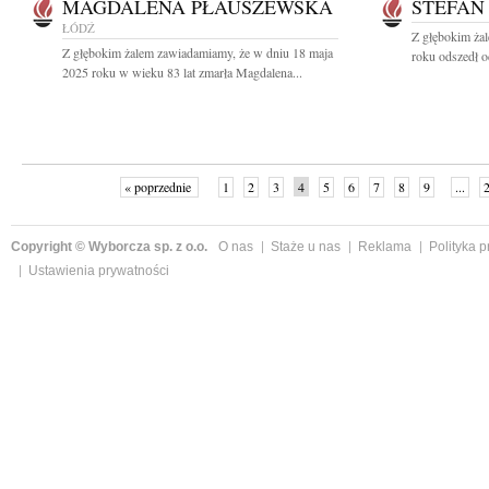
MAGDALENA PŁAUSZEWSKA
STEFAN
ŁÓDŹ
Z głębokim ża
Z głębokim żalem zawiadamiamy, że w dniu 18 maja
roku odszedł o
2025 roku w wieku 83 lat zmarła Magdalena...
« poprzednie
1
2
3
4
5
6
7
8
9
...
Copyright © Wyborcza sp. z o.o.
O nas
Staże u nas
Reklama
Polityka 
Ustawienia prywatności