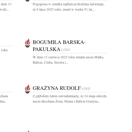
 dniu 13
Pogrążona w smutku najbliższa Rodzina informuje,
wski...
że 6 lipca 2025 roku, zmarł w wieku 91 lat,...
BOGUMIŁA BARSKA-
PAKULSKA
 roku
ŁÓDŹ
.
W dniu 13 czerwca 2025 roku zmarła nasza Matka,
Babcia, Córka, Siostra i...
GRAŻYNA RUDOLF
ŁÓDŹ
ochana
Z głębokim żalem zawiadamiamy, że 24 maja odeszła
na...
nasza ukochana Żona, Mama i Babcia Grażyna...