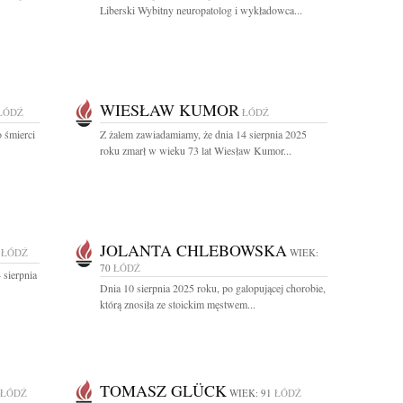
Liberski Wybitny neuropatolog i wykładowca...
WIESŁAW KUMOR
ŁÓDŹ
ŁÓDŹ
o śmierci
Z żalem zawiadamiamy, że dnia 14 sierpnia 2025
roku zmarł w wieku 73 lat Wiesław Kumor...
JOLANTA CHLEBOWSKA
ŁÓDŹ
WIEK:
70
ŁÓDŹ
 sierpnia
Dnia 10 sierpnia 2025 roku, po galopującej chorobie,
którą znosiła ze stoickim męstwem...
TOMASZ GLÜCK
ŁÓDŹ
WIEK: 91
ŁÓDŹ