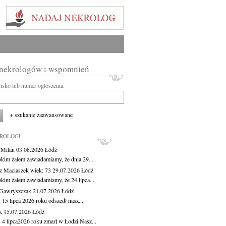
 nekrologów i wspomnień
wisko lub numer ogłoszenia:
+ szukanie zaawansowane
KROLOGI
 Milan
03.08.2026
Łódź
okim żalem zawiadamiamy, że dnia 29...
z Maciaszek
wiek: 73
29.07.2026
Łódź
okim żalem zawiadamiamy, że 24 lipca...
Gawryszczak
21.07.2026
Łódź
15 lipca 2026 roku odszedł nasz...
k
15.07.2026
Łódź
 4 lipca2026 roku zmarł w Łodzi Nasz...