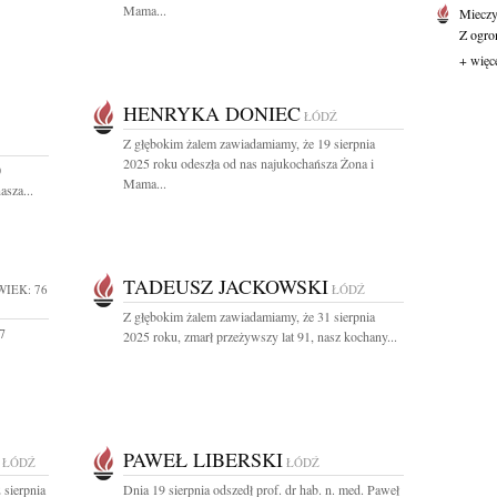
Mama...
Mieczy
Z ogro
+ więc
HENRYKA DONIEC
ŁÓDŹ
Z głębokim żalem zawiadamiamy, że 19 sierpnia
2025 roku odeszła od nas najukochańsza Żona i
0
Mama...
asza...
TADEUSZ JACKOWSKI
WIEK: 76
ŁÓDŹ
Z głębokim żalem zawiadamiamy, że 31 sierpnia
7
2025 roku, zmarł przeżywszy lat 91, nasz kochany...
PAWEŁ LIBERSKI
ŁÓDŹ
ŁÓDŹ
 sierpnia
Dnia 19 sierpnia odszedł prof. dr hab. n. med. Paweł