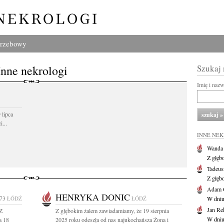
grzebowy
Inne nekrologi
Szukaj
Imię i naz
 lipca
...
INNE NE
Wanda
Z głęb
Tadeus
Z głęb
Adam 
HENRYKA DONIC
73
ŁÓDŹ
ŁÓDŹ
W dniu 
Jan Re
 Z
Z głębokim żalem zawiadamiamy, że 19 sierpnia
W dniu
a 18
2025 roku odeszła od nas najukochańsza Żona i