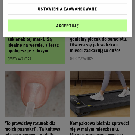
USTAWIENIA ZAAWANSOWANE
AKCEPTUJĘ
Polska marka stworzyła
Polki oszalały na punkcie
genialny plecak do samolotu.
sukienek tej marki. Są
Otwiera się jak walizka i
idealne na wesele, a teraz
mieści zaskakująco dużo!
upolujesz je z dużym
RABATEM
OFERTY AVANTI24
OFERTY AVANTI24
"To prawdziwy ratunek dla
Kompaktowa bieżnia sprawdzi
moich paznokci". Ta kultowa
się w małym mieszkaniu.
odżywka sprawi, że płytka
Możesz pracować i ćwiczyć