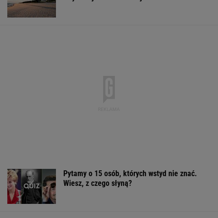
Pytamy o 15 osób, których wstyd nie znać.
Wiesz, z czego słyną?
Wypadek w Wielkopolsce. Policja: Kobieta
zostawiła swojego syna
Rząd Trumpa zwraca pieniądze.
Wypłacono 100 miliardów dolarów
BIZNES