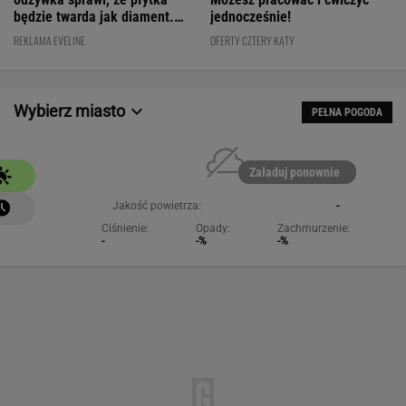
będzie twarda jak diament.
jednocześnie!
Cena? WOW!
REKLAMA EVELINE
OFERTY CZTERY KĄTY
Wybierz miasto
PEŁNA POGODA
Załaduj ponownie
Jakość powietrza:
-
Ciśnienie:
Opady:
Zachmurzenie:
-
-%
-%