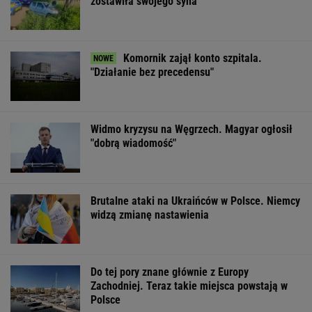
Nadciąga OKI. Będzie
Wstrząs w Google.
Fala ekstremal
weto Nawrockiego?
Wielki drenaż mózgów
upałów w Niem
Minister Domański
W tydzień zmar
zabrał głos
blisko 10 tys. o
WSPÓŁPRACA PŁATNA Z WYBORCZA.PL
ZROZUM, POZNAJ, ODKRYWAJ
SEKCJA Z SUBSKRYPCJĄ
Ich romans śledził cały świat. 30 lat później
uwagę kradną ich dzieci
Już na początku urzędowania Mamdani uraził
osoby o wyjątkowej wrażliwości