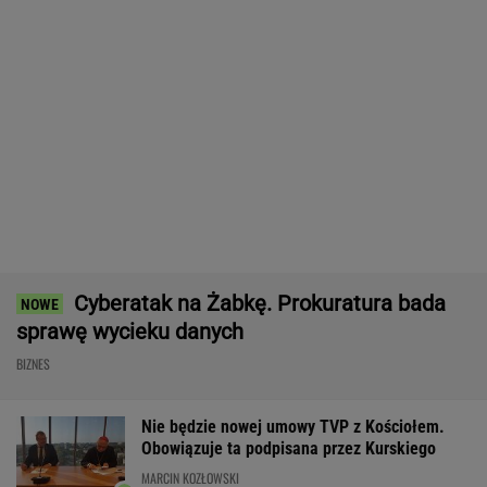
Wypadek w Wielkopolsce. Policja: Kobieta
zostawiła swojego syna
Komornik zajął konto szpitala.
"Działanie bez precedensu"