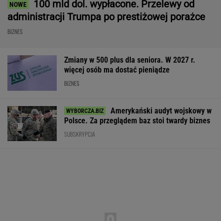
Polsce. Z tego nikt nie jest zadowolony
BIZNES
Tysiące lotów zagrożonych przez strajk.
Pierwsze loty już odwołano
BIZNES
AI przekroczyła granicę. W testach zrobiła
coś, czego nikt jej nie kazał
Państwo
GTA 6: Nowe materiały
Kryzys na Wiśle
zapłaci za problem z
z Vice City pod koniec
w energetykę.