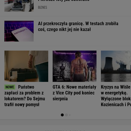
Oto darmowy sposób na odcinkowe
pomiary prędkości. Polski program
To będzie jedna z najdroższych obwodnic w
Polsce. Ponad pół miliarda złotych, by
odciążyć miasto
Polacy chętnie kupują auta tej japońskiej
marki. Nowe wyniki