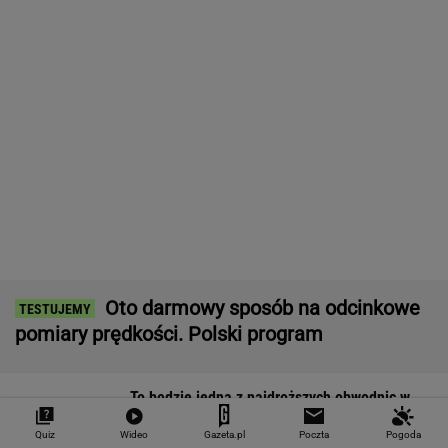
MOTO NEWS
Kultowa stacja paliw otwiera się w Polsce.
Zaraz obok S8
MOTO NEWS
Zmiana pasa w korku to błąd. Matematyka
wyjaśnia dlaczego
MOTO NEWS
Hulajnogą bez spodni i... bielizny. Zatrzymali
go gdańscy strażnicy
MOTO NEWS
Quiz
Wideo
Gazeta.pl
Poczta
Pogoda