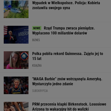
Polka pobiła rekord Guinnessa. Zajęło jej to
15 lat
KSIĄŻKA
"MAGA Barbie" znów wstrząsnęła Ameryką.
Wystarczyło jedno zdanie
SUBSKRYPCJA
PRM przecenia klapki Birkenstock. Łososiowe
Arizona to wakacyjny hit do walizki
OFERTY AVANTI24
Cytat dnia. Michał
Rozpoznasz tych
Wybór prezesa 