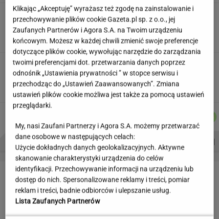
Klikając „Akceptuję” wyrażasz też zgodę na zainstalowanie i
Skłodowska na banknocie?
przechowywanie plików cookie Gazeta.pl sp. z o.o., jej
Zadecydowała interwencja polskiego ministra
Zaufanych Partnerów i Agora S.A. na Twoim urządzeniu
SUBSKRYPCJA
końcowym. Możesz w każdej chwili zmienić swoje preferencje
dotyczące plików cookie, wywołując narzędzie do zarządzania
twoimi preferencjami dot. przetwarzania danych poprzez
Kulisy zmian w "halo tu polsat".
odnośnik „Ustawienia prywatności ” w stopce serwisu i
"Cichopek źle wypadła w badaniach"
przechodząc do „Ustawień Zaawansowanych”. Zmiana
ustawień plików cookie możliwa jest także za pomocą ustawień
przeglądarki.
MARCIN
MARTA
MACIEK
WIKTORIA
Autorzy:
KOZŁOWSKI
NOWAK
KUCHARCZYK
BECZEK
My, nasi Zaufani Partnerzy i Agora S.A. możemy przetwarzać
dane osobowe w następujących celach:
PROBLEMY POLSKICH SIATKARZY
ZNAK Z '30'
WISŁAWA SZYMBORSKA
Użycie dokładnych danych geolokalizacyjnych. Aktywne
skanowanie charakterystyki urządzenia do celów
identyfikacji. Przechowywanie informacji na urządzeniu lub
LETNIE OKAZJE
dostęp do nich. Spersonalizowane reklamy i treści, pomiar
reklam i treści, badnie odbiorców i ulepszanie usług.
Lista Zaufanych Partnerów