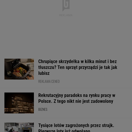
lokatorem? Do Sejmu
sierpnia
Wyłączone blok
trafił nowy pomysł
Kozienicach i P
WALUTY I GIEŁDA
EUR
USD
CHF
GBP
WIG
4,2995
3,7273
4,6003
5,0191
152 235,15
-0,02%
0,13%
-0,23%
0,13%
0,76%
SPRAWDŹ NOTOWANIA
Notowania dostarcza VIA24ONLINE
MOTORYZACJA