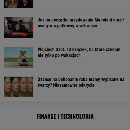
100 mld dol. wypłacone. Przelewy od
administracji Trumpa po prestiżowej porażce
BIZNES
Zmiany w 500 plus dla seniora. W 2027 r.
więcej osób ma dostać pieniądze
BIZNES
Amerykański audyt wojskowy w
Polsce. Za przeglądem baz stoi twardy biznes
SUBSKRYPCJA