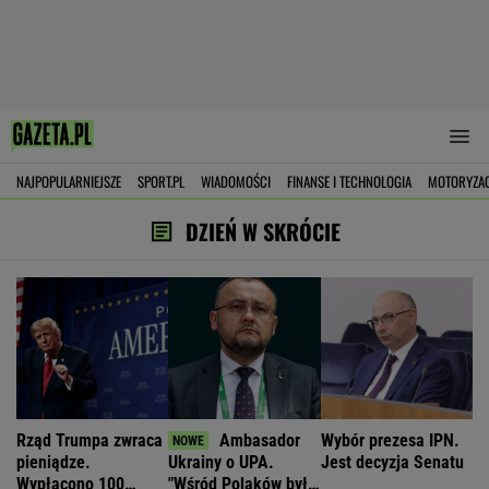
NAJPOPULARNIEJSZE
SPORT.PL
WIADOMOŚCI
FINANSE I TECHNOLOGIA
MOTORYZA
DZIEŃ W SKRÓCIE
Rząd Trumpa zwraca
Ambasador
Wybór prezesa IPN.
pieniądze.
Ukrainy o UPA.
Jest decyzja Senatu
Wypłacono 100
"Wśród Polaków było