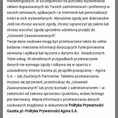
marketingowych, w szczególności na potrzeby wyświetlania
reklam dopasowanych do Twoich zainteresowań i preferencji w
swoich serwisach, aplikacjach i w Internecie lub personalizacji
Damięcka dosadnie komentuje upały w
treści w nich wyświetlanych. Wyrażenie zgody jest dobrowolne.
Polsce. "Zasłużyliście"
Jeśli nie chcesz wyrazić zgody, chcesz ograniczyć jej zakres lub
chcesz wycofać zgodę uprzednio udzieloną przejdź do
„Ustawień Zaawansowanych”.
Po tym programie zajrzałam do
Twoje dane osobowe mogą być przetwarzane także do celów
piwnicy. Znalazłam skarby warte krocie
badania i mierzenia informacji dotyczących funkcjonowania
serwisów i aplikacji lub łączone z danymi dot. świadczonych
ANNA GOWOREK
Tobie usług. W określonych przypadkach przetwarzanie
danych nie wymaga zgody i odbywa się w oparciu o
Ten quiz wiedzy ogólnej to solidny trening
uzasadniony interes Gazeta.pl, jej spółki powiązanej – Agora
umysłu! Przekroczysz 9/14?
S.A. – lub Zaufanych Partnerów. Takiemu przetwarzaniu
możesz się sprzeciwić, przechodząc do „Ustawień
Zaawansowanych” lub przez kontakt z administratorem – w
zależności od zakresu sprzeciwu i podmiotu, wobec którego
To jeden z najczęstszych błędów przed
jest kierowany. Więcej informacji o przetwarzaniu danych
zagranicznym wyjazdem. O tym wiele osób
osobowych znajdziesz w dokumencie
Polityka Prywatności
zapomina
Gazeta.pl
i
Polityka Prywatności Agora S.A.
MATERIAŁ PROMOCYJNY