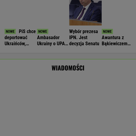
Cyberatak na Żabkę. Prokuratura bada
sprawę wycieku danych
BIZNES
Nie będzie nowej umowy TVP z Kościołem.
Obowiązuje ta podpisana przez Kurskiego
MARCIN KOZŁOWSKI
Wyprzedamy Belgię i Szwecję. Polska
gospodarka jedną z największych w UE
BIZNES