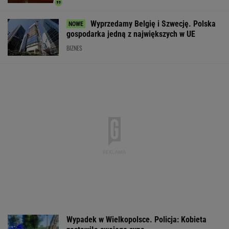
Widmo kryzysu na Węgrzech. Magyar ogłosił
"dobrą wiadomość"
Brutalne ataki na Ukraińców w Polsce. Niemcy
widzą zmianę nastawienia
Do tej pory znane głównie z Europy
Zachodniej. Teraz takie miejsca powstają w
Polsce
MATERIAŁ PROMOCYJNY