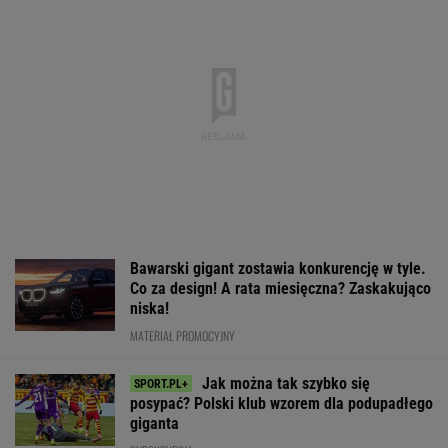
posypać? Polski klub wzorem dla podupadłego
giganta
SUBSKRYPCJA
150 jajek i siedem kilo mięsa tygodniowo. Oto
do czego to doprowadziło
Karambol na Tour de Pologne! Wyścig
został wstrzymany
KOLARSTWO
Nie ma wątpliwości, że to nowy król
segmentu. I jeszcze ta oferta - WOW! X3 z
Bawarii robi szał na drogach
MATERIAŁ PROMOCYJNY
Chwalińska znów zagra w Toronto? Polka
czeka na decyzję