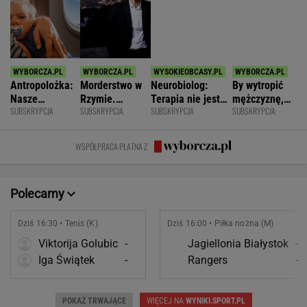
zniszczyli
zmianę
wstawać z
WSPÓŁPRACA PŁATNA Z
swoje życia?
krzesła.
Polecamy
Dziś 16:30 • Tenis (K)
Dziś 16:00 • Piłka nożna (M)
Viktorija Golubic
-
Jagiellonia Białystok
-
Iga Świątek
-
Rangers
-
POKAŻ TRWAJĄCE
WIĘCEJ NA
WYNIKI.SPORT.PL
SPORT.PL