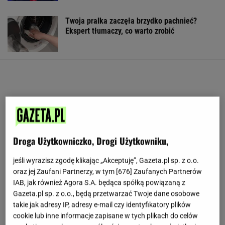
Twoja pralka zaczęła brzydko pachnieć?
Ekspert tłumaczy, co warto zrobić
Droga Użytkowniczko, Drogi Użytkowniku,
jeśli wyrazisz zgodę klikając „Akceptuję”, Gazeta.pl sp. z o.o.
oraz jej Zaufani Partnerzy, w tym [
676
] Zaufanych Partnerów
IAB, jak również Agora S.A. będąca spółką powiązaną z
Gazeta.pl sp. z o.o., będą przetwarzać Twoje dane osobowe
takie jak adresy IP, adresy e-mail czy identyfikatory plików
cookie lub inne informacje zapisane w tych plikach do celów