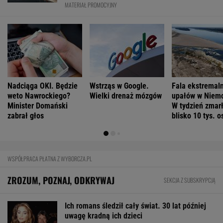
Wojciech Szot: 13 książek, na które czekam
nie tylko po wakacjach
Szanse na pokonanie raka mamy wypisane na
twarzy? Niesamowite odkrycie
FINANSE I TECHNOLOGIA