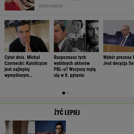
Czernecki: Katolicyzm
wybitnych aktorów
Jest decyzja S
jest najlepiej
PRL-u? Wszyscy mylą
wymyślonym
się w 8. pytaniu
interesem...
ŻYĆ LEPIEJ
Antropolożka:
Morderstwo w
Neurobiolog:
By wytropić
Nasze
Rzymie.
Terapia nie jest
mężczyznę,
SUBSKRYPCJA
SUBSKRYPCJA
SUBSKRYPCJA
SUBSKRYPCJA
społeczeństwo
Dlaczego
konieczna. Mózg
nie musi
nie lubi dzieci
synowie
jest podatny na
nawet