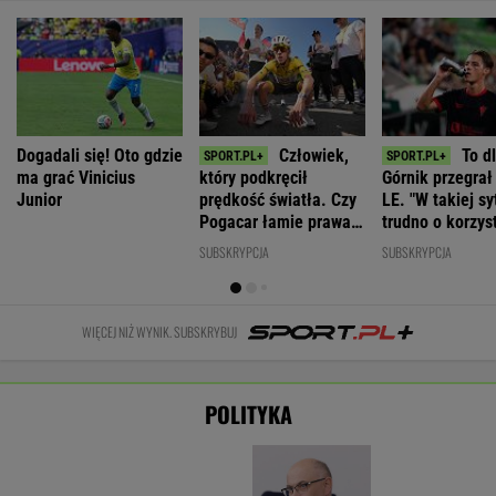
PiS chce
Wybór prezesa
deportować
Ambasador
IPN. Jest
Awantura z
Ukraińców,
Ukrainy o UPA.
decyzja Senatu
Bąkiewiczem
którzy nie
"Wśród Polaków
w Radomiu.
pracują legalnie
było dużo
Jest ruch
zbrodniczych
prokuratury
WIADOMOŚCI
aktów"