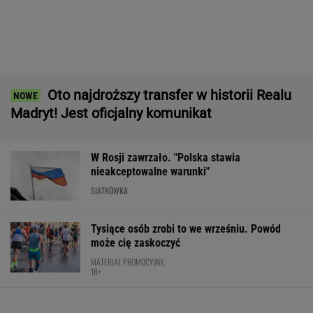
Bawarski gigant zostawia konkurencję w tyle.
Co za design! A rata miesięczna? Zaskakująco
niska!
MATERIAŁ PROMOCYJNY
Jak można tak szybko się