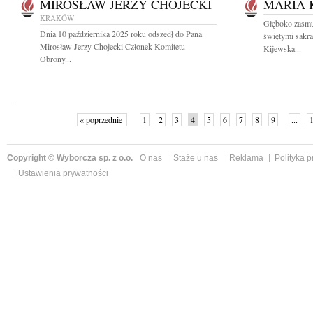
MIROSŁAW JERZY CHOJECKI
MARIA 
KRAKÓW
Głęboko zasmu
Dnia 10 października 2025 roku odszedł do Pana
świętymi sakr
Mirosław Jerzy Chojecki Członek Komitetu
Kijewska...
Obrony...
« poprzednie
1
2
3
4
5
6
7
8
9
...
Copyright © Wyborcza sp. z o.o.
O nas
Staże u nas
Reklama
Polityka 
Ustawienia prywatności