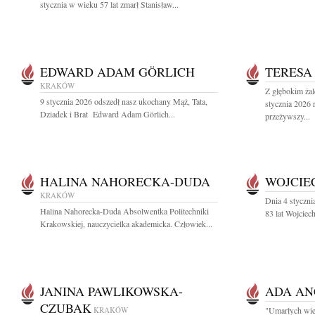
stycznia w wieku 57 lat zmarł Stanisław...
EDWARD ADAM GÖRLICH
TERESA
KRAKÓW
Z głębokim ża
9 stycznia 2026 odszedł nasz ukochany Mąż, Tata,
stycznia 2026 
Dziadek i Brat Edward Adam Görlich...
przeżywszy...
HALINA NAHORECKA-DUDA
WOJCIE
KRAKÓW
Dnia 4 styczn
Halina Nahorecka-Duda Absolwentka Politechniki
83 lat Wojciec
Krakowskiej, nauczycielka akademicka. Człowiek...
JANINA PAWLIKOWSKA-
ADA AN
CZUBAK
KRAKÓW
"Umarłych wiec