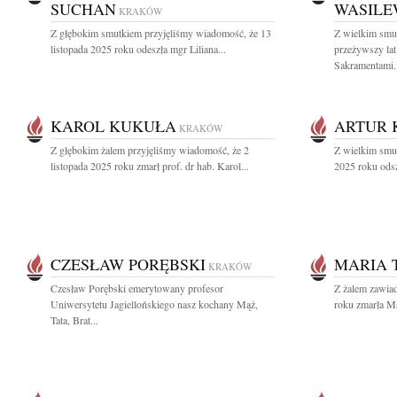
SUCHAN
WASILE
KRAKÓW
Z głębokim smutkiem przyjęliśmy wiadomość, że 13
Z wielkim smu
listopada 2025 roku odeszła mgr Liliana...
przeżywszy la
Sakramentami..
KAROL KUKUŁA
ARTUR 
KRAKÓW
Z głębokim żalem przyjęliśmy wiadomość, że 2
Z wielkim smu
listopada 2025 roku zmarł prof. dr hab. Karol...
2025 roku odsz
CZESŁAW PORĘBSKI
MARIA 
KRAKÓW
Czesław Porębski emerytowany profesor
Z żalem zawia
Uniwersytetu Jagiellońskiego nasz kochany Mąż,
roku zmarła Ma
Tata, Brat...