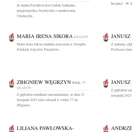
Im płaci". W.
dr Janina Pawlikowska-Czubak Siatkarka,
pingpongistka i brydżystka z zamiłowania.
Ukończyła...
MARIA IRENA SIKORA
JANUSZ 
KRAKÓW
Maria Irena Sikora malarka zrzeszona w Związku
Z zadumą i gł
Polskich Artystów Plastyków...
Profesora Janu
ZBIGNIEW WĘGRZYN
JANUSZ
WIEK: 77
KRAKÓW
Z głębokim sm
Z głębokim smutkiem zawiadamiamy, że dnia 25
listopada 2025
listopada 2025 roku odszedł w wieku 77 lat
Zbigniew...
LILIANA PAWŁOWSKA-
ANDRZE