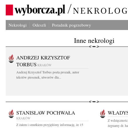
Nekrologi
Odeszli
Poradnik pogrzebowy
Inne nekrologi
ANDRZEJ KRZYSZTOF
TORBUS
KRAKÓW
Andrzej Krzysztof Torbus poeta prozaik, autor
tekstów piosenek, utworów dla...
STANISŁAW POCHWAŁA
WŁADYS
KRAKÓW
Z wdzięczności
Z żalem i smutkiem przyjęliśmy informację, że 15
żegnamy dr. ha