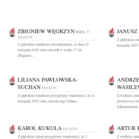
ZBIGNIEW WĘGRZYN
JANUSZ
WIEK: 77
KRAKÓW
Z głębokim sm
Z głębokim smutkiem zawiadamiamy, że dnia 25
listopada 2025
listopada 2025 roku odszedł w wieku 77 lat
Zbigniew...
LILIANA PAWŁOWSKA-
ANDRZE
SUCHAN
WASILE
KRAKÓW
Z głębokim smutkiem przyjęliśmy wiadomość, że 13
Z wielkim smu
listopada 2025 roku odeszła mgr Liliana...
przeżywszy la
Sakramentami..
KAROL KUKUŁA
ARTUR 
KRAKÓW
Z głębokim żalem przyjęliśmy wiadomość, że 2
Z wielkim smu