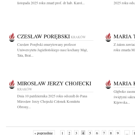
listopada 2025 roku zmarł prof. dr hab. Karol...
2025 roku odsz
CZESŁAW PORĘBSKI
MARIA 
KRAKÓW
Czesław Porębski emerytowany profesor
Z żalem zawia
Uniwersytetu Jagiellońskiego nasz kochany Mąż,
roku zmarła Ma
Tata, Brat...
MIROSŁAW JERZY CHOJECKI
MARIA 
KRAKÓW
Głęboko zasmu
Dnia 10 października 2025 roku odszedł do Pana
świętymi sakr
Mirosław Jerzy Chojecki Członek Komitetu
Kijewska...
Obrony...
« poprzednie
1
2
3
4
5
6
7
8
9
...