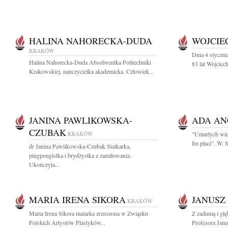
HALINA NAHORECKA-DUDA
WOJCIE
KRAKÓW
Dnia 4 styczn
Halina Nahorecka-Duda Absolwentka Politechniki
83 lat Wojciec
Krakowskiej, nauczycielka akademicka. Człowiek...
JANINA PAWLIKOWSKA-
ADA AN
CZUBAK
KRAKÓW
"Umarłych wiec
Im płaci". W.
dr Janina Pawlikowska-Czubak Siatkarka,
pingpongistka i brydżystka z zamiłowania.
Ukończyła...
MARIA IRENA SIKORA
JANUSZ 
KRAKÓW
Maria Irena Sikora malarka zrzeszona w Związku
Z zadumą i gł
Polskich Artystów Plastyków...
Profesora Janu