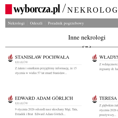
Nekrologi
Odeszli
Poradnik pogrzebowy
Inne nekrologi
STANISŁAW POCHWAŁA
WŁADYS
KRAKÓW
Z wdzięczności
Z żalem i smutkiem przyjęliśmy informację, że 15
żegnamy dr. ha
stycznia w wieku 57 lat zmarł Stanisław...
EDWARD ADAM GÖRLICH
TERESA
KRAKÓW
Z głębokim ża
9 stycznia 2026 odszedł nasz ukochany Mąż, Tata,
stycznia 2026 
Dziadek i Brat Edward Adam Görlich...
przeżywszy...