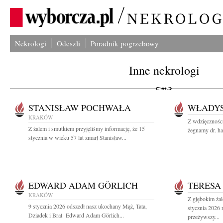
Nekrologi
Odeszli
Poradnik pogrzebowy
Inne nekrologi
STANISŁAW POCHWAŁA
WŁADYS
KRAKÓW
Z wdzięczności
Z żalem i smutkiem przyjęliśmy informację, że 15
żegnamy dr. ha
stycznia w wieku 57 lat zmarł Stanisław...
EDWARD ADAM GÖRLICH
TERESA
KRAKÓW
Z głębokim ża
9 stycznia 2026 odszedł nasz ukochany Mąż, Tata,
stycznia 2026 
Dziadek i Brat Edward Adam Görlich...
przeżywszy...