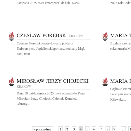
listopada 2025 roku zmarł prof. dr hab. Karol...
2025 roku odsz
CZESŁAW PORĘBSKI
MARIA 
KRAKÓW
Czesław Porębski emerytowany profesor
Z żalem zawia
Uniwersytetu Jagiellońskiego nasz kochany Mąż,
roku zmarła Ma
Tata, Brat...
MIROSŁAW JERZY CHOJECKI
MARIA 
KRAKÓW
Głęboko zasmu
Dnia 10 października 2025 roku odszedł do Pana
świętymi sakr
Mirosław Jerzy Chojecki Członek Komitetu
Kijewska...
Obrony...
« poprzednie
1
2
3
4
5
6
7
8
9
...