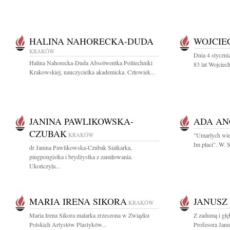
HALINA NAHORECKA-DUDA
WOJCIE
KRAKÓW
Dnia 4 styczn
Halina Nahorecka-Duda Absolwentka Politechniki
83 lat Wojciec
Krakowskiej, nauczycielka akademicka. Człowiek...
JANINA PAWLIKOWSKA-
ADA AN
CZUBAK
KRAKÓW
"Umarłych wiec
Im płaci". W.
dr Janina Pawlikowska-Czubak Siatkarka,
pingpongistka i brydżystka z zamiłowania.
Ukończyła...
MARIA IRENA SIKORA
JANUSZ 
KRAKÓW
Maria Irena Sikora malarka zrzeszona w Związku
Z zadumą i gł
Polskich Artystów Plastyków...
Profesora Janu