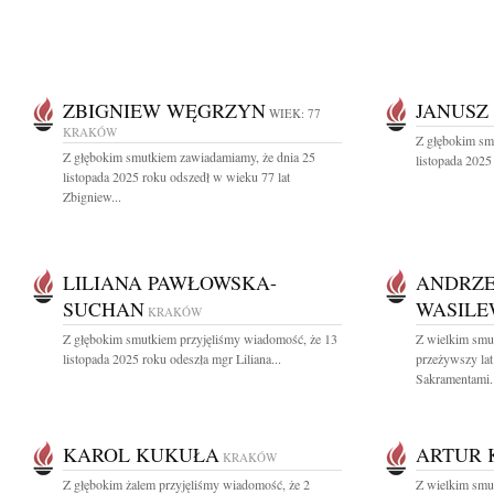
ZBIGNIEW WĘGRZYN
JANUSZ
WIEK: 77
KRAKÓW
Z głębokim sm
Z głębokim smutkiem zawiadamiamy, że dnia 25
listopada 2025
listopada 2025 roku odszedł w wieku 77 lat
Zbigniew...
LILIANA PAWŁOWSKA-
ANDRZE
SUCHAN
WASILE
KRAKÓW
Z głębokim smutkiem przyjęliśmy wiadomość, że 13
Z wielkim smu
listopada 2025 roku odeszła mgr Liliana...
przeżywszy la
Sakramentami..
KAROL KUKUŁA
ARTUR 
KRAKÓW
Z głębokim żalem przyjęliśmy wiadomość, że 2
Z wielkim smu