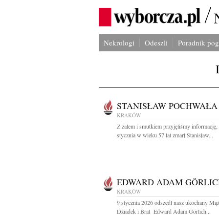
Nekrologi
Odeszli
Poradnik po
STANISŁAW POCHWAŁA
KRAKÓW
Z żalem i smutkiem przyjęliśmy informację,
stycznia w wieku 57 lat zmarł Stanisław...
EDWARD ADAM GÖRLIC
KRAKÓW
9 stycznia 2026 odszedł nasz ukochany Mąż,
Dziadek i Brat Edward Adam Görlich...