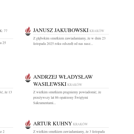
JANUSZ JAKUBOWSKI
K: 77
KRAKÓW
Z głębokim smutkiem zawiadamiamy, że w dniu 23
a 25
listopada 2025 roku odszedł od nas nasz...
ANDRZEJ WŁADYSŁAW
WASILEWSKI
KRAKÓW
ć, że 13
Z wielkim smutkiem pragniemy powiadomić, że
przeżywszy lat 86 opatrzony Świętymi
Sakramentami...
ARTUR KUHNY
KRAKÓW
e 2
Z wielkim smutkiem zawiadamiamy, że 3 listopada