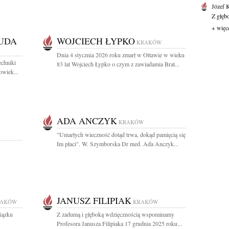
Józef 
Z głęb
+ więc
UDA
WOJCIECH ŁYPKO
KRAKÓW
Dnia 4 stycznia 2026 roku zmarł w Ottawie w wieku
chniki
83 lat Wojciech Łypko o czym z zawiadamia Brat...
owiek...
ADA ANCZYK
KRAKÓW
"Umarłych wieczność dotąd trwa, dokąd pamięcią się
Im płaci". W. Szymborska Dr med. Ada Anczyk...
JANUSZ FILIPIAK
RAKÓW
KRAKÓW
iązku
Z zadumą i głęboką wdzięcznością wspominamy
Profesora Janusza Filipiaka 17 grudnia 2025 roku...