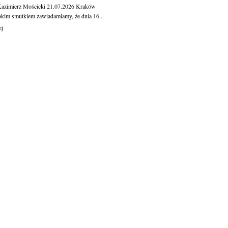
Kazimierz Mościcki
21.07.2026
Kraków
okim smutkiem zawiadamiamy, że dnia 16...
ej