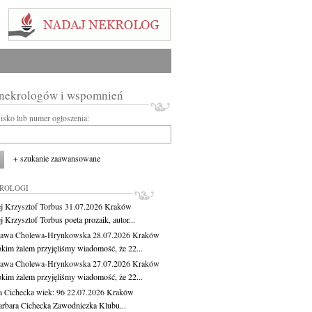
 nekrologów i wspomnień
wisko lub numer ogłoszenia:
+ szukanie zaawansowane
KROLOGI
j Krzysztof Torbus
31.07.2026
Kraków
 Krzysztof Torbus poeta prozaik, autor...
ława Cholewa-Hrynkowska
28.07.2026
Kraków
okim żalem przyjęliśmy wiadomość, że 22...
ława Cholewa-Hrynkowska
27.07.2026
Kraków
okim żalem przyjęliśmy wiadomość, że 22...
a Cichecka
wiek: 96
22.07.2026
Kraków
rbara Cichecka Zawodniczka Klubu...