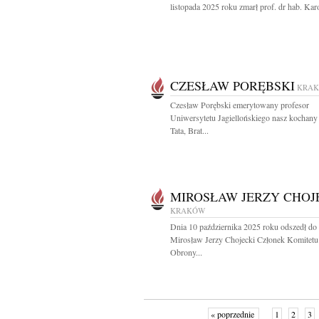
listopada 2025 roku zmarł prof. dr hab. Karo
CZESŁAW PORĘBSKI
KRA
Czesław Porębski emerytowany profesor
Uniwersytetu Jagiellońskiego nasz kochany
Tata, Brat...
MIROSŁAW JERZY CHOJ
KRAKÓW
Dnia 10 października 2025 roku odszedł do
Mirosław Jerzy Chojecki Członek Komitetu
Obrony...
« poprzednie
1
2
3