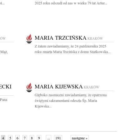
l...
2025 roku odszedł od nas w wieku 79 lat Artur...
MARIA TRZCIŃSKA
KÓW
KRAKÓW
Z żalem zawiadamiamy, że 24 października 2025
 Mąż,
roku zmarła Maria Trzcińska z domu Stańkowska...
ECKI
MARIA KIJEWSKA
KRAKÓW
Głęboko zasmuceni zawiadamiamy, że opatrzona
 Pana
świętymi sakramentami odeszła Śp. Maria
Kijewska...
4
5
6
7
8
9
...
191
następne »