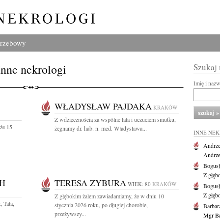
grzebowy
Inne nekrologi
Szukaj
Imię i naz
WŁADYSŁAW PAJDAKA
KRAKÓW
Z wdzięcznością za wspólne lata i uczuciem smutku,
 że 15
żegnamy dr. hab. n. med. Władysława...
INNE NE
Andrze
Andrzej
Bogus
Z głęb
H
TERESA ZYBURA
WIEK: 80
KRAKÓW
Bogus
Z głęb
Z głębokim żalem zawiadamiamy, że w dniu 10
 Tata,
stycznia 2026 roku, po długiej chorobie,
Barbar
przeżywszy...
Mgr Ba