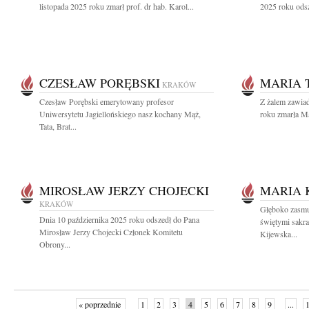
listopada 2025 roku zmarł prof. dr hab. Karol...
2025 roku odsz
CZESŁAW PORĘBSKI
MARIA 
KRAKÓW
Czesław Porębski emerytowany profesor
Z żalem zawia
Uniwersytetu Jagiellońskiego nasz kochany Mąż,
roku zmarła Ma
Tata, Brat...
MIROSŁAW JERZY CHOJECKI
MARIA 
KRAKÓW
Głęboko zasmu
Dnia 10 października 2025 roku odszedł do Pana
świętymi sakr
Mirosław Jerzy Chojecki Członek Komitetu
Kijewska...
Obrony...
« poprzednie
1
2
3
4
5
6
7
8
9
...