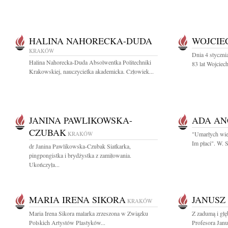
HALINA NAHORECKA-DUDA
WOJCIE
KRAKÓW
Dnia 4 styczn
Halina Nahorecka-Duda Absolwentka Politechniki
83 lat Wojciec
Krakowskiej, nauczycielka akademicka. Człowiek...
JANINA PAWLIKOWSKA-
ADA AN
CZUBAK
KRAKÓW
"Umarłych wiec
Im płaci". W.
dr Janina Pawlikowska-Czubak Siatkarka,
pingpongistka i brydżystka z zamiłowania.
Ukończyła...
MARIA IRENA SIKORA
JANUSZ 
KRAKÓW
Maria Irena Sikora malarka zrzeszona w Związku
Z zadumą i gł
Polskich Artystów Plastyków...
Profesora Janu