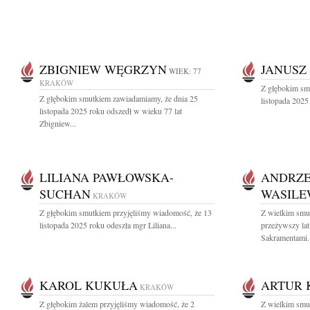
ZBIGNIEW WĘGRZYN
JANUSZ
WIEK: 77
KRAKÓW
Z głębokim sm
Z głębokim smutkiem zawiadamiamy, że dnia 25
listopada 2025
listopada 2025 roku odszedł w wieku 77 lat
Zbigniew...
LILIANA PAWŁOWSKA-
ANDRZE
SUCHAN
WASILE
KRAKÓW
Z głębokim smutkiem przyjęliśmy wiadomość, że 13
Z wielkim smu
listopada 2025 roku odeszła mgr Liliana...
przeżywszy la
Sakramentami..
KAROL KUKUŁA
ARTUR 
KRAKÓW
Z głębokim żalem przyjęliśmy wiadomość, że 2
Z wielkim smu