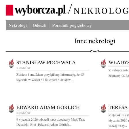
Nekrologi
Odeszli
Poradnik pogrzebowy
Inne nekrologi
STANISŁAW POCHWAŁA
WŁADYS
KRAKÓW
Z wdzięczności
Z żalem i smutkiem przyjęliśmy informację, że 15
żegnamy dr. ha
stycznia w wieku 57 lat zmarł Stanisław...
EDWARD ADAM GÖRLICH
TERESA
KRAKÓW
Z głębokim ża
9 stycznia 2026 odszedł nasz ukochany Mąż, Tata,
stycznia 2026 
Dziadek i Brat Edward Adam Görlich...
przeżywszy...