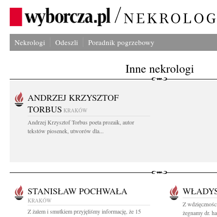
Nekrologi
Odeszli
Poradnik pogrzebowy
Inne nekrologi
ANDRZEJ KRZYSZTOF
TORBUS
KRAKÓW
Andrzej Krzysztof Torbus poeta prozaik, autor
tekstów piosenek, utworów dla...
STANISŁAW POCHWAŁA
WŁADYS
KRAKÓW
Z wdzięczności
Z żalem i smutkiem przyjęliśmy informację, że 15
żegnamy dr. ha