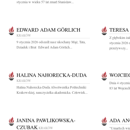
stycznia w wieku 57 lat zmarł Stanisław...
EDWARD ADAM GÖRLICH
TERESA
KRAKÓW
Z głębokim ża
9 stycznia 2026 odszedł nasz ukochany Mąż, Tata,
stycznia 2026 
Dziadek i Brat Edward Adam Görlich...
przeżywszy...
HALINA NAHORECKA-DUDA
WOJCIE
KRAKÓW
Dnia 4 styczn
Halina Nahorecka-Duda Absolwentka Politechniki
83 lat Wojciec
Krakowskiej, nauczycielka akademicka. Człowiek...
JANINA PAWLIKOWSKA-
ADA AN
CZUBAK
KRAKÓW
"Umarłych wiec