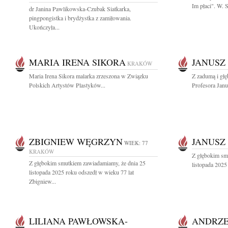
Im płaci". W.
dr Janina Pawlikowska-Czubak Siatkarka,
pingpongistka i brydżystka z zamiłowania.
Ukończyła...
MARIA IRENA SIKORA
JANUSZ 
KRAKÓW
Maria Irena Sikora malarka zrzeszona w Związku
Z zadumą i gł
Polskich Artystów Plastyków...
Profesora Janu
ZBIGNIEW WĘGRZYN
JANUSZ
WIEK: 77
KRAKÓW
Z głębokim sm
Z głębokim smutkiem zawiadamiamy, że dnia 25
listopada 2025
listopada 2025 roku odszedł w wieku 77 lat
Zbigniew...
LILIANA PAWŁOWSKA-
ANDRZE