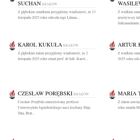
SUCHAN
WASILE
KRAKÓW
Z głębokim smutkiem przyjęliśmy wiadomość, że 13
Z wielkim smu
listopada 2025 roku odeszła mgr Liliana...
przeżywszy la
Sakramentami..
KAROL KUKUŁA
ARTUR 
KRAKÓW
Z głębokim żalem przyjęliśmy wiadomość, że 2
Z wielkim smu
listopada 2025 roku zmarł prof. dr hab. Karol...
2025 roku odsz
CZESŁAW PORĘBSKI
MARIA 
KRAKÓW
Czesław Porębski emerytowany profesor
Z żalem zawia
Uniwersytetu Jagiellońskiego nasz kochany Mąż,
roku zmarła Ma
Tata, Brat...