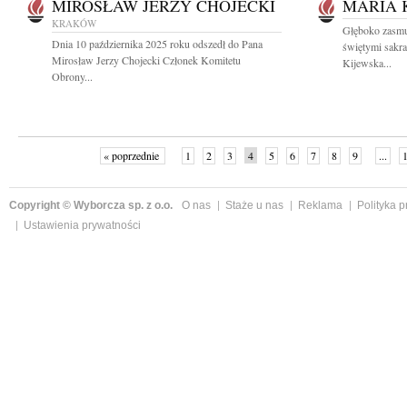
MIROSŁAW JERZY CHOJECKI
MARIA 
KRAKÓW
Głęboko zasmu
Dnia 10 października 2025 roku odszedł do Pana
świętymi sakr
Mirosław Jerzy Chojecki Członek Komitetu
Kijewska...
Obrony...
« poprzednie
1
2
3
4
5
6
7
8
9
...
Copyright © Wyborcza sp. z o.o.
O nas
Staże u nas
Reklama
Polityka 
Ustawienia prywatności